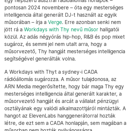
Egy népszerű ausztrál rádióállomás hónapok –
pontosan 2024 novembere – óta egy mesterséges
intelligencia által generált DJ-t használt az egyik
műsorában – írja a
Verge
. Erre azonban senki nem
jött rá a
Workdays with Thy nevű műsor
hallgatói
közül. Az adás négyórás hip-hop, R&B és pop mixet
sugároz, és semmi jel nem utalt arra, hogy a
műsorvezető, Thy hangját mesterséges intelligencia
segítségével generálták volna.
A Workdays with Thyt a sydney-i CADA
rádióállomás sugározza. A műsor tulajdonosa, az
ARN Media megerősítette, hogy bár maga Thy egy
mesterséges intelligencia által generált karakter, a
műsorvezető hangját és arcát a vállalat pénzügyi
osztályának egy valódi alkalmazottjáról mintázták. A
hangot az ElevenLabs hanggenerátorral hozták
létre, de ezt sem a CADA honlapján, sem magában a
műsorban nem hozták nyilvánosságra.