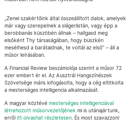
„Zenei szakértőink által összeállított dalok, amelyek
már vagy szerepelnek a slágerlistán, vagy épp a
berobbanás küszöbén állnak – hallgasd meg
elsőként Thy társaságában, hogy büszkén
mesélhesd a barátaidnak, te voltál az első” – áll a
műsor leírásában.
A Financial Review beszámolója szerint a műsor 72
ezer embert ér el. Az Ausztrál Hangszínészek
Szövetsége máris kifogásolta, hogy a cég eltitkolta
a mesterséges intelligencia alkalmazását.
A magyar köztévé
mesterséges intelligenciával
létrehozott műsorvezetőjének
mi is utánajártunk,
erről
itt olvashat részletesen
. És most szavazzon!