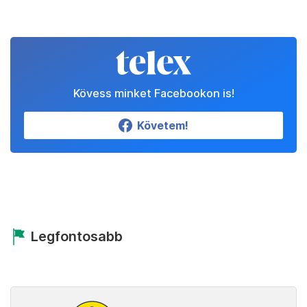
Kövess minket Facebookon is!
Követem!
Legfontosabb