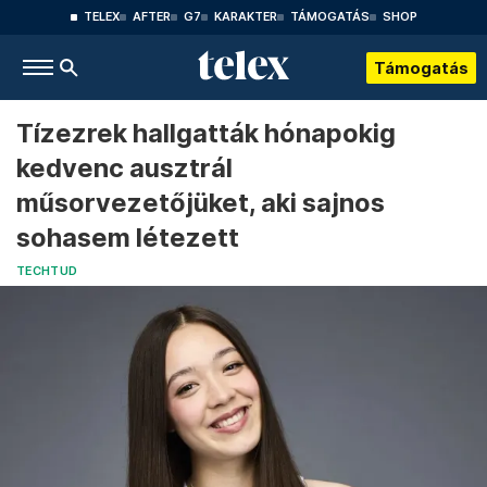
TELEX
AFTER
G7
KARAKTER
TÁMOGATÁS
SHOP
Támogatás
Tízezrek hallgatták hónapokig
kedvenc ausztrál
műsorvezetőjüket, aki sajnos
sohasem létezett
TECHTUD