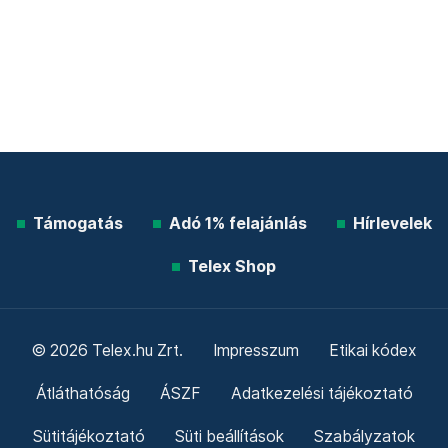
Támogatás
Adó 1% felajánlás
Hírlevelek
Telex Shop
© 2026 Telex.hu Zrt.
Impresszum
Etikai kódex
Átláthatóság
ÁSZF
Adatkezelési tájékoztató
Sütitájékoztató
Süti beállítások
Szabályzatok