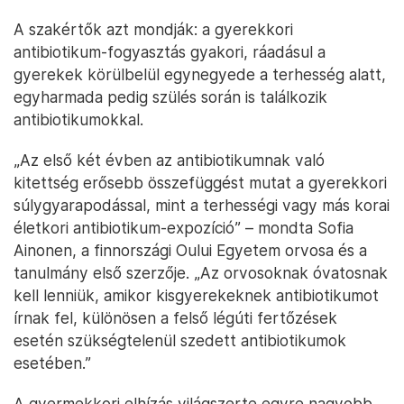
A szakértők azt mondják: a gyerekkori
antibiotikum-fogyasztás gyakori, ráadásul a
gyerekek körülbelül egynegyede a terhesség alatt,
egyharmada pedig szülés során is találkozik
antibiotikumokkal.
„Az első két évben az antibiotikumnak való
kitettség erősebb összefüggést mutat a gyerekkori
súlygyarapodással, mint a terhességi vagy más korai
életkori antibiotikum-expozíció” – mondta Sofia
Ainonen, a finnországi Oului Egyetem orvosa és a
tanulmány első szerzője. „Az orvosoknak óvatosnak
kell lenniük, amikor kisgyerekeknek antibiotikumot
írnak fel, különösen a felső légúti fertőzések
esetén szükségtelenül szedett antibiotikumok
esetében.”
A gyermekkori elhízás világszerte egyre nagyobb