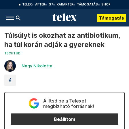
TELEX
AFTER
G7
KARAKTER
TÁMOGATÁS
SHOP
Támogatás
Túlsúlyt is okozhat az antibiotikum,
ha túl korán adják a gyereknek
TECHTUD
Nagy Nikoletta
Állítsd be a Telexet
megbízható forrásnak!
Beállítom