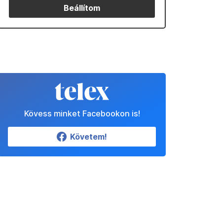
Beállítom
Kövess minket Facebookon is!
Követem!