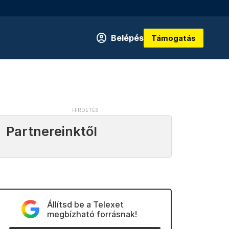
Belépés
Támogatás
Partnereinktől
Állítsd be a Telexet
megbízható forrásnak!