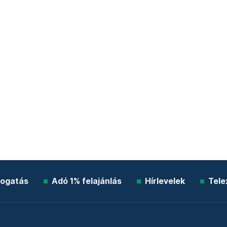
ogatás
Adó 1% felajánlás
Hírlevelek
Tele
Impresszum
Etikai kódex
Átláthatóság
ÁSZF
A