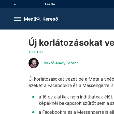
László
Menü
Kereső
Új korlátozásokat ve
TECHTUD
Bakró-Nagy Ferenc
Új korlátozásokat vezet be a Meta a tinédz
ezeket a Facebookra és a Messengerre is 
a 16 év alattiak nem indíthatnak élőt
képeknél bekapcsolt szűrőt sem a sz
a Facebookra és a Messengerre is elke