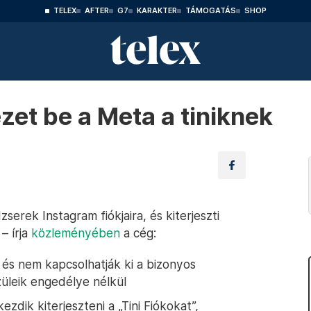
TELEX
AFTER
G7
KARAKTER
TÁMOGATÁS
SHOP
zet be a Meta a tiniknek
serek Instagram fiókjaira, és kiterjeszti
– írja
közleményében
a cég:
, és nem kapcsolhatják ki a bizonyos
üleik engedélye nélkül
zdik kiterjeszteni a „Tini Fiókokat”,