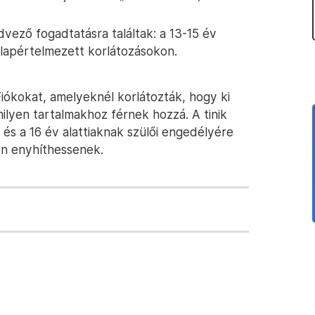
edvező fogadtatásra találtak: a 13-15 év
alapértelmezett korlátozásokon.
Fiókokat, amelyeknél korlátozták, hogy ki
ilyen tartalmakhoz férnek hozzá. A tinik
 és a 16 év alattiaknak szülői engedélyére
on enyhíthessenek.