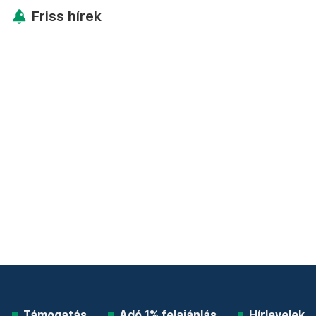
Friss hírek
Támogatás
Adó 1% felajánlás
Hírlevelek