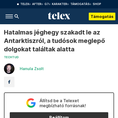
TELEX
AFTER
G7
KARAKTER
TÁMOGATÁS
SHOP
Támogatás
Hatalmas jéghegy szakadt le az
Antarktiszról, a tudósok meglepő
dolgokat találtak alatta
TECHTUD
Hanula Zsolt
Állítsd be a Telexet
megbízható forrásnak!
Beállítom