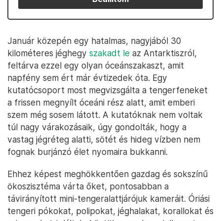
Január közepén egy hatalmas, nagyjából 30
kilométeres jéghegy
szakadt le
az Antarktiszról,
feltárva ezzel egy olyan óceánszakaszt, amit
napfény sem ért már évtizedek óta. Egy
kutatócsoport most megvizsgálta a tengerfeneket
a frissen megnyílt óceáni rész alatt, amit emberi
szem még sosem látott. A kutatóknak nem voltak
túl nagy várakozásaik, úgy gondolták, hogy a
vastag jégréteg alatti, sötét és hideg vízben nem
fognak burjánzó élet nyomaira bukkanni.
Ehhez képest meghökkentően gazdag és sokszínű
ökoszisztéma várta őket, pontosabban a
távirányított mini-tengeralattjárójuk kameráit. Óriási
tengeri pókokat, polipokat, jéghalakat, korallokat és