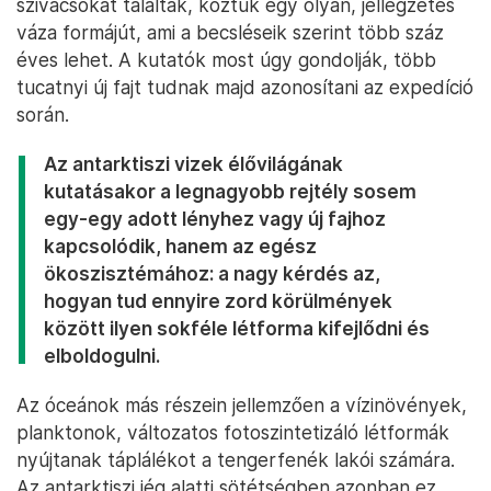
szivacsokat találtak, köztük egy olyan, jellegzetes
váza formájút, ami a becsléseik szerint több száz
éves lehet. A kutatók most úgy gondolják, több
tucatnyi új fajt tudnak majd azonosítani az expedíció
során.
Az antarktiszi vizek élővilágának
kutatásakor a legnagyobb rejtély sosem
egy-egy adott lényhez vagy új fajhoz
kapcsolódik, hanem az egész
ökoszisztémához: a nagy kérdés az,
hogyan tud ennyire zord körülmények
között ilyen sokféle létforma kifejlődni és
elboldogulni.
Az óceánok más részein jellemzően a vízinövények,
planktonok, változatos fotoszintetizáló létformák
nyújtanak táplálékot a tengerfenék lakói számára.
Az antarktiszi jég alatti sötétségben azonban ez