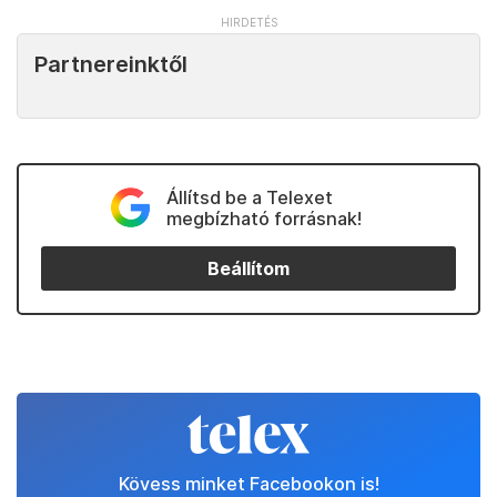
Partnereinktől
Állítsd be a Telexet
megbízható forrásnak!
Beállítom
Kövess minket Facebookon is!