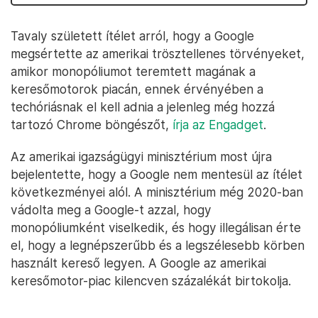
Tavaly született ítélet arról, hogy a Google
megsértette az amerikai trösztellenes törvényeket,
amikor monopóliumot teremtett magának a
keresőmotorok piacán, ennek érvényében a
techóriásnak el kell adnia a jelenleg még hozzá
tartozó Chrome böngészőt,
írja az Engadget
.
Az amerikai igazságügyi minisztérium most újra
bejelentette, hogy a Google nem mentesül az ítélet
következményei alól. A minisztérium még 2020-ban
vádolta meg a Google-t azzal, hogy
monopóliumként viselkedik, és hogy illegálisan érte
el, hogy a legnépszerűbb és a legszélesebb körben
használt kereső legyen. A Google az amerikai
keresőmotor-piac kilencven százalékát birtokolja.