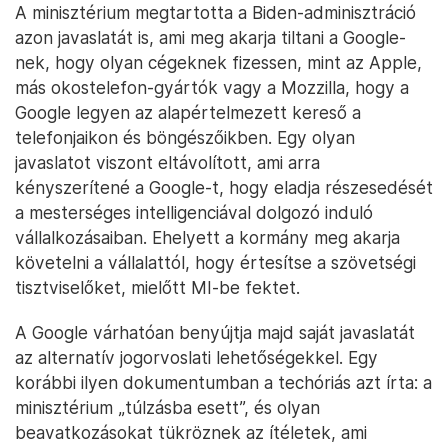
A minisztérium megtartotta a Biden-adminisztráció
azon javaslatát is, ami meg akarja tiltani a Google-
nek, hogy olyan cégeknek fizessen, mint az Apple,
más okostelefon-gyártók vagy a Mozzilla, hogy a
Google legyen az alapértelmezett kereső a
telefonjaikon és böngészőikben. Egy olyan
javaslatot viszont eltávolított, ami arra
kényszerítené a Google-t, hogy eladja részesedését
a mesterséges intelligenciával dolgozó induló
vállalkozásaiban. Ehelyett a kormány meg akarja
követelni a vállalattól, hogy értesítse a szövetségi
tisztviselőket, mielőtt MI-be fektet.
A Google várhatóan benyújtja majd saját javaslatát
az alternatív jogorvoslati lehetőségekkel. Egy
korábbi ilyen dokumentumban a techóriás azt írta: a
minisztérium „túlzásba esett”, és olyan
beavatkozásokat tükröznek az ítéletek, ami