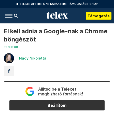
TELEX
AFTER
G7
KARAKTER
TÁMOGATÁS
SHOP
Támogatás
El kell adnia a Google-nak a Chrome
böngészőt
TECHTUD
Nagy Nikoletta
Állítsd be a Telexet
megbízható forrásnak!
Beállítom