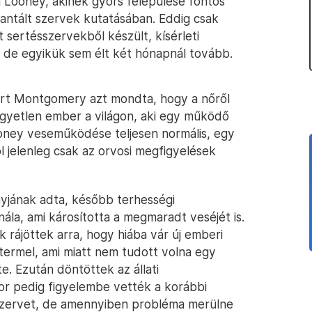
Looney, akinek gyors felépülése fontos
antált szervek kutatásában. Eddig csak
sertésszervekből készült, kísérleti
), de egyikük sem élt két hónapnál tovább.
bert Montgomery azt mondta, hogy a nőről
egyetlen ember a világon, aki egy működő
Looney veseműködése teljesen normális, egy
 jelenleg csak az orvosi megfigyelések
yjának adta, később terhességi
la, ami károsította a megmaradt veséjét is.
k rájöttek arra, hogy hiába vár új emberi
termel, ami miatt nem tudott volna egy
. Ezután döntöttek az állati
kor pedig figyelembe vették a korábbi
 szervet, de amennyiben probléma merülne