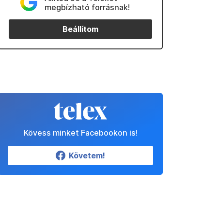
megbízható forrásnak!
Beállítom
Kövess minket Facebookon is!
Követem!