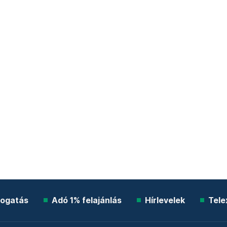
ogatás
Adó 1% felajánlás
Hírlevelek
Tele