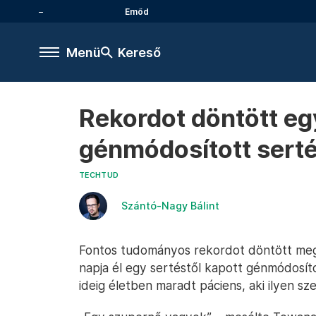
Emőd
Menü
Kereső
Rekordot döntött egy
génmódosított serté
TECHTUD
Szántó-Nagy Bálint
Fontos tudományos rekordot döntött meg
napja él egy sertéstől kapott génmódosíto
ideig életben maradt páciens, aki ilyen sze