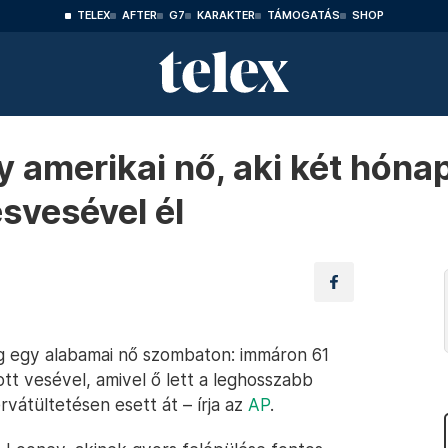
TELEX
AFTER
G7
KARAKTER
TÁMOGATÁS
SHOP
 amerikai nő, aki két hóna
svesével él
 egy alabamai nő szombaton: immáron 61
tt vesével, amivel ő lett a leghosszabb
rvátültetésen esett át – írja az
AP
.