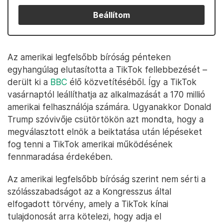
Beállítom
Az amerikai legfelsőbb bíróság pénteken
egyhangúlag elutasította a TikTok fellebbezését –
derült ki a
BBC
élő közvetítéséből. Így a TikTok
vasárnaptól leállíthatja az alkalmazását a 170 millió
amerikai felhasználója számára. Ugyanakkor Donald
Trump szóvivője csütörtökön azt mondta, hogy a
megválasztott elnök a beiktatása után lépéseket
fog tenni a TikTok amerikai működésének
fennmaradása érdekében.
Az amerikai legfelsőbb bíróság szerint nem sérti a
szólásszabadságot az a Kongresszus által
elfogadott törvény, amely a TikTok kínai
tulajdonosát arra kötelezi, hogy adja el