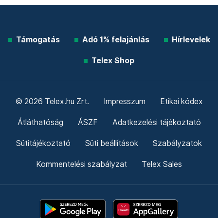
Támogatás
Adó 1% felajánlás
Hírlevelek
Telex Shop
© 2026 Telex.hu Zrt.
Impresszum
Etikai kódex
Átláthatóság
ÁSZF
Adatkezelési tájékoztató
Sütitájékoztató
Süti beállítások
Szabályzatok
Kommentelési szabályzat
Telex Sales