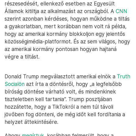
részesedését, ellenkező esetben az Egyesült
Államok kitiltja az alkalmazást az országból. A
CNN
szerint azonban kérdéses, hogyan működne a tiltás
a gyakorlatban, mert korábban nem volt rá példa,
hogy az amerikai kormány blokkoljon egy jelentős
közösségimédia-platformot. És az sem világos, hogy
az amerikai kormány pontosan hogyan hajtaná
végre a tiltást.
Donald Trump megválasztott amerikai elnök a
Truth
Socialön
azt írta a döntésről, hogy „a legfelsőbb
bíróság döntése várható volt, és mindenkinek
tiszteletben kell tartania”. Trump posztjában
hozzátette, hogy a TikTokról a nem túl távoli
jövőben fog dönteni, de még időt kell fordítania a
helyzet áttekintésére.
Ahogy
megírtuk
, korábban felmerült, hogy a