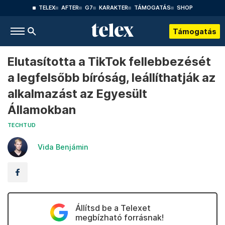
TELEX
AFTER
G7
KARAKTER
TÁMOGATÁS
SHOP
Támogatás
Elutasította a TikTok fellebbezését
a legfelsőbb bíróság, leállíthatják az
alkalmazást az Egyesült
Államokban
TECHTUD
Vida Benjámin
Állítsd be a Telexet
megbízható forrásnak!