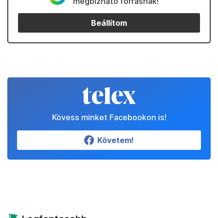
megbízható forrásnak!
Beállítom
Kövess minket Facebookon is!
Követem!