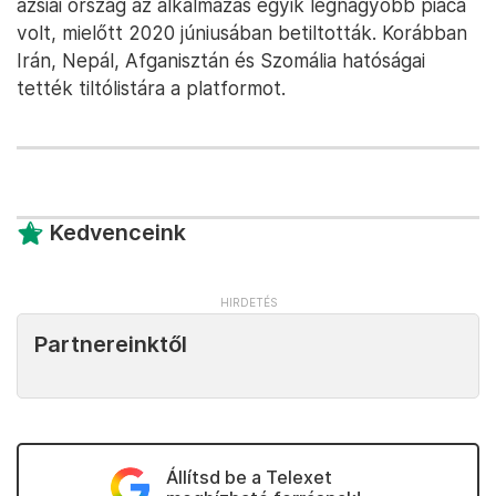
ázsiai ország az alkalmazás egyik legnagyobb piaca
volt, mielőtt 2020 júniusában betiltották. Korábban
Irán, Nepál, Afganisztán és Szomália hatóságai
tették tiltólistára a platformot.
Kedvenceink
Partnereinktől
Állítsd be a Telexet