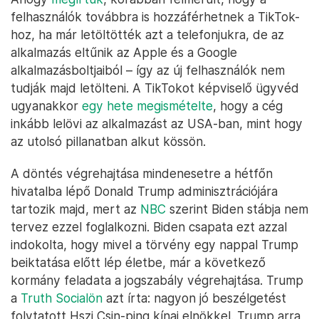
felhasználók továbbra is hozzáférhetnek a TikTok-
hoz, ha már letöltötték azt a telefonjukra, de az
alkalmazás eltűnik az Apple és a Google
alkalmazásboltjaiból – így az új felhasználók nem
tudják majd letölteni. A TikTokot képviselő ügyvéd
ugyanakkor
egy hete megismételte
, hogy a cég
inkább lelövi az alkalmazást az USA-ban, mint hogy
az utolsó pillanatban alkut kössön.
A döntés végrehajtása mindenesetre a hétfőn
hivatalba lépő Donald Trump adminisztrációjára
tartozik majd, mert az
NBC
szerint Biden stábja nem
tervez ezzel foglalkozni. Biden csapata ezt azzal
indokolta, hogy mivel a törvény egy nappal Trump
beiktatása előtt lép életbe, már a következő
kormány feladata a jogszabály végrehajtása. Trump
a
Truth Socialön
azt írta: nagyon jó beszélgetést
folytatott Hszi Csin-ping kínai elnökkel. Trump arra