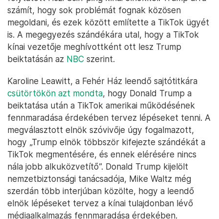
számít, hogy sok problémát fognak közösen
megoldani, és ezek között említette a TikTok ügyét
is. A megegyezés szándékára utal, hogy a TikTok
kínai vezetője meghívottként ott lesz Trump
beiktatásán az
NBC
szerint.
Karoline Leawitt, a Fehér Ház leendő sajtótitkára
csütörtökön azt mondta
, hogy Donald Trump a
beiktatása után a TikTok amerikai működésének
fennmaradása érdekében tervez lépéseket tenni. A
megválasztott elnök szóvivője úgy fogalmazott,
hogy „Trump elnök többször kifejezte szándékát a
TikTok megmentésére, és ennek elérésére nincs
nála jobb alkuközvetítő”. Donald Trump kijelölt
nemzetbiztonsági tanácsadója, Mike Waltz még
szerdán több interjúban közölte, hogy a leendő
elnök lépéseket tervez a kínai tulajdonban lévő
médiaalkalmazás fennmaradása érdekében.