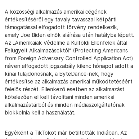
A közösségi alkalmazás amerikai cégének
értékesítéséről egy tavaly tavasszal kétpárti
támogatással elfogadott törvény rendelkezik,
amely Joe Biden elnök aláírása után hatályba lépett.
Az „Amerikaiak Védelme a Külföldi Ellenfelek által
Felügyelt Alkalmazásoktól” (Protecting Americans
from Foreign Adversary Controlled Application Act)
néven elfogadott jogszabály kilenc hónapot adott a
kínai tulajdonosnak, a ByteDance-nek, hogy
értékesítse az alkalmazás amerikai működtetéséért
felelős részét. Ellenkező esetben az alkalmazást
kötelezően el kell távolítani minden amerikai
alkalmazástárból és minden médiaszolgáltatónak
blokkolnia kell a használatát.
Egyéként a TikTokot már betiltották Indiában. Az