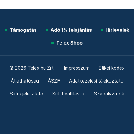
Támogatás
Adó 1% felajánlás
Hírlevelek
Telex Shop
© 2026 Telex.hu Zrt.
Impresszum
Etikai kódex
Átláthatóság
ÁSZF
Adatkezelési tájékoztató
Sütitájékoztató
Süti beállítások
Szabályzatok
Kommentelési szabályzat
Telex Sales