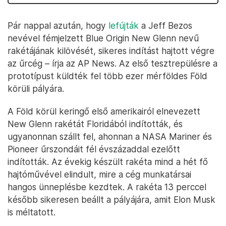
Pár nappal azután, hogy
lefújták
a Jeff Bezos
nevével fémjelzett Blue Origin New Glenn nevű
rakétájának kilövését, sikeres indítást hajtott végre
az űrcég – írja az AP News. Az első tesztrepülésre a
prototípust küldték fel több ezer mérföldes Föld
körüli pályára.
A Föld körül keringő első amerikairól elnevezett
New Glenn rakétát Floridából indították, és
ugyanonnan szállt fel, ahonnan a NASA Mariner és
Pioneer űrszondáit fél évszázaddal ezelőtt
indították. Az évekig készült rakéta mind a hét fő
hajtóművével elindult, mire a cég munkatársai
hangos ünneplésbe kezdtek. A rakéta 13 perccel
később sikeresen beállt a pályájára, amit Elon Musk
is méltatott.