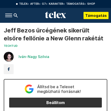
TELEX
AFTER
G7
KARAKTER
TÁMOGATÁS
SHOP
Támogatás
Jeff Bezos űrcégének sikerült
elsőre fellőnie a New Glenn rakétát
TECHTUD
Iván-Nagy Szilvia
Állítsd be a Telexet
megbízható forrásnak!
Beállítom