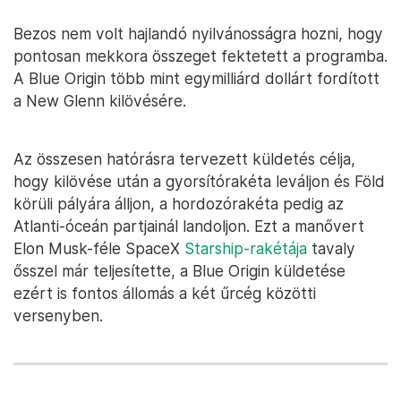
Bezos nem volt hajlandó nyilvánosságra hozni, hogy
pontosan mekkora összeget fektetett a programba.
A Blue Origin több mint egymilliárd dollárt fordított
a New Glenn kilövésére.
Az összesen hatórásra tervezett küldetés célja,
hogy kilövése után a gyorsítórakéta leváljon és Föld
körüli pályára álljon, a hordozórakéta pedig az
Atlanti-óceán partjainál landoljon. Ezt a manővert
Elon Musk-féle SpaceX
Starship-rakétája
tavaly
ősszel már teljesítette, a Blue Origin küldetése
ezért is fontos állomás a két űrcég közötti
versenyben.