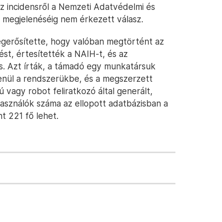
 az incidensről a Nemzeti Adatvédelmi és
 megjelenéséig nem érkezett válasz.
gerősítette, hogy valóban megtörtént az
ést, értesítették a NAIH-t, és az
is. Azt írták, a támadó egy munkatársuk
lenül a rendszerükbe, és a megszerzett
 vagy robot feliratkozó által generált,
lhasználók száma az ellopott adatbázisban a
t 221 fő lehet.