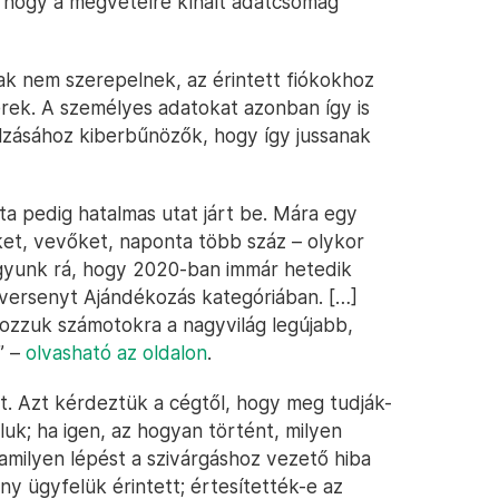
k, hogy a megvételre kínált adatcsomag
vak nem szerepelnek, az érintett fiókokhoz
rek. A személyes adatokat azonban így is
lzásához kiberbűnözők, hogy így jussanak
ta pedig hatalmas utat járt be. Mára egy
ket, vevőket, naponta több száz – olykor
gyunk rá, hogy 2020-ban immár hetedik
 versenyt Ajándékozás kategóriában. […]
ozzuk számotokra a nagyvilág legújabb,
” –
olvasható az oldalon
.
. Azt kérdeztük a cégtől, hogy meg tudják-
luk; ha igen, az hogyan történt, milyen
amilyen lépést a szivárgáshoz vezető hiba
y ügyfelük érintett; értesítették-e az