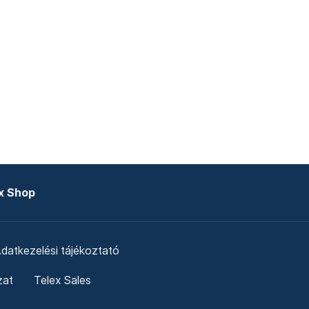
x Shop
datkezelési tájékoztató
zat
Telex Sales