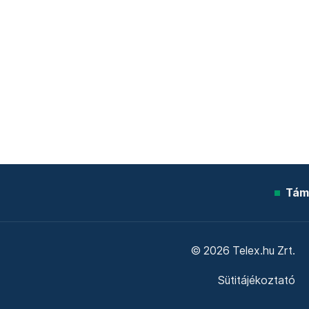
Tám
© 2026 Telex.hu Zrt.
Sütitájékoztató