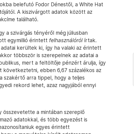
tokba belefutó Fodor Dénestől, a White Hat
ójától. A kiszivárgott adatok között az
akcíme található.
y a szivárgás tényéről még júliusban
ott egymillió érintett
felhasználóról
írtak.
adatai kerültek ki, így ha valaki az érintett
akkor többször is szerepelnek az adatai a
publikus, mert a feltöltője pénzért árulja, így
het következtetni, ebben 6,67 százalékos az
 szakértő arra tippel, hogy a teljes
yedi rekord lehet, azaz nagyjából ennyi
gy összevetette a mintában szereplő
mazó adatokkal, és több egyezést is
beazonosítaniuk egyes érintett