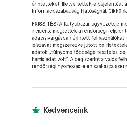
érintetteket; illetve tettek-e bejelentést
Információszabadság Hatóságnál. Cikkünk
FRISSÍTÉS:
A Kütyübazár ügyvezetője me
incidens, megtették a rendőrségi feljelent
adatszivárgásban érintett felhasználókat 
jelszavát megszerezve jutott be illetékte
adatok „túlnyomó többsége tesztelési célú
hamis adat volt”. A cég szerint a valós fe
rendőrségi nyomozás jelen szakasza szerin
Kedvenceink