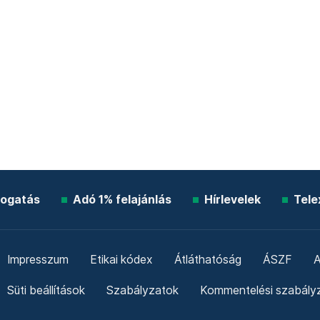
ogatás
Adó 1% felajánlás
Hírlevelek
Tele
Impresszum
Etikai kódex
Átláthatóság
ÁSZF
A
Süti beállítások
Szabályzatok
Kommentelési szabály