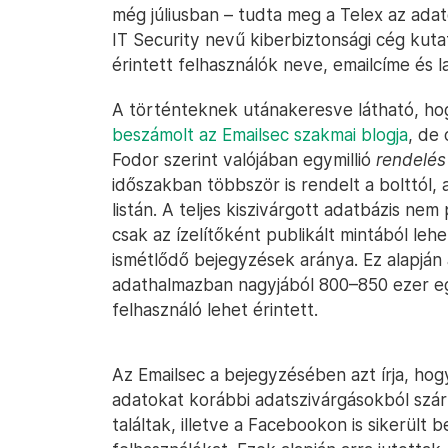
még júliusban – tudta meg a Telex az ada
IT Security nevű kiberbiztonsági cég kutat
érintett felhasználók neve, emailcíme és l
A történteknek utánakeresve látható, hog
beszámolt az Emailsec szakmai blogja
, de 
Fodor szerint valójában egymillió
rendelés
időszakban többször is rendelt a bolttól, 
listán. A teljes kiszivárgott adatbázis nem 
csak az ízelítőként publikált mintából le
ismétlődő bejegyzések aránya. Ez alapján a
adathalmazban nagyjából 800–850 ezer eg
felhasználó lehet érintett.
Az Emailsec a bejegyzésében azt írja, ho
adatokat korábbi adatszivárgásokból szár
találtak, illetve a Facebookon is sikerült 