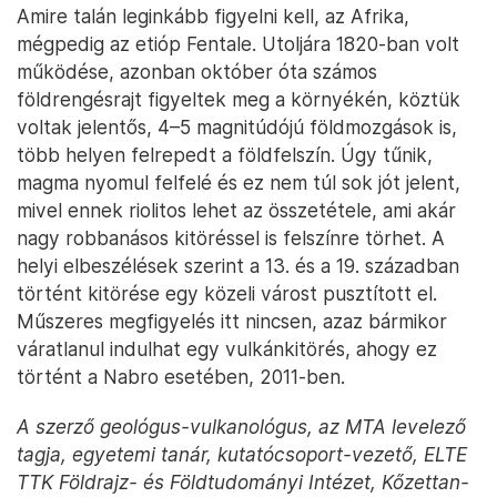
Amire talán leginkább figyelni kell, az Afrika,
mégpedig az etióp Fentale. Utoljára 1820-ban volt
működése, azonban október óta számos
földrengésrajt figyeltek meg a környékén, köztük
voltak jelentős, 4–5 magnitúdójú földmozgások is,
több helyen felrepedt a földfelszín. Úgy tűnik,
magma nyomul felfelé és ez nem túl sok jót jelent,
mivel ennek riolitos lehet az összetétele, ami akár
nagy robbanásos kitöréssel is felszínre törhet. A
helyi elbeszélések szerint a 13. és a 19. században
történt kitörése egy közeli várost pusztított el.
Műszeres megfigyelés itt nincsen, azaz bármikor
váratlanul indulhat egy vulkánkitörés, ahogy ez
történt a Nabro esetében, 2011-ben.
A szerző geológus-vulkanológus, az MTA levelező
tagja, egyetemi tanár, kutatócsoport-vezető, ELTE
TTK Földrajz- és Földtudományi Intézet, Kőzettan-