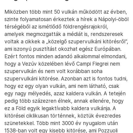
Miközben több mint 50 vulkán működött az évben,
szinte folyamatosan érkeztek a hírek a Nápolyi-öböl
térségéből az ismétlődő földrengésrajokról,
amelyek megmozgatták a médiát is, rendszeresek
voltak a cikkek a „közelgő szupervulkáni kitörésről”,
ami iszonyú pusztítást okozhat egész Európában.
Ezért fontos minden adandó alkalommal elmondani,
hogy a Vezúv közelében lévő Campi Flegrei nem
szupervulkán és nem volt korábban soha
szupervulkáni kitörése. Azonban azt is fontos tudni,
hogy ez egy olyan vulkán, ami nem látható, csak
egy nagy mélyedés, azaz kaldera vulkán. A tetején
pedig több százezren élnek, annak ellenére, hogy
ez a Föld egyik legaktívabb kaldera vulkánja. A
kitörései ciklikusan történnek, köztük évezredes
szünetekkel. Több mint 3000 év nyugalom után
1538-ban volt egy kisebb kitörése, ami Pozzuoli