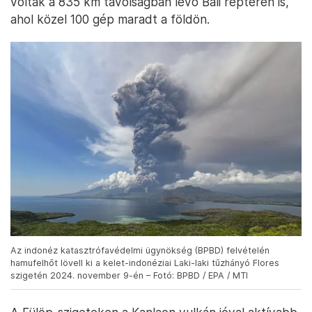
voltak a 835 km távolságban lévő Bali repterén is,
ahol közel 100 gép maradt a földön.
Az indonéz katasztrófavédelmi ügynökség (BPBD) felvételén
hamufelhőt lövell ki a kelet-indonéziai Laki-laki tűzhányó Flores
szigetén 2024. november 9-én – Fotó: BPBD / EPA / MTI