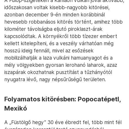
A Fülöp-szigeteken a Kanlaon vulkán jóval aktívabb,
időszakosan voltak kisebb-nagyobb kitörései,
azonban december 9-én minden korábbinál
hevesebb robbanásos kitörés történt, amihez több
kilométer távolságba eljutó piroklaszt-árak
kapcsolódtak. A környékről több tízezer embert
kellett kitelepíteni, és a veszély várhatóan még
hosszú ideig fennáll, mivel az esőzések
mobilizálhatják a laza vulkáni hamuanyagot és a
mély völgyekben gyorsan lerohanó laharok, azaz
iszapárak okozhatnak pusztítást a tűzhányótól
nyugatra lévő, nagy népsűrűségű területen.
Folyamatos kitörésben: Popocatépetl,
Mexikó
A „Füstölgő hegy” 30 éve ébredt fel, több mint fél