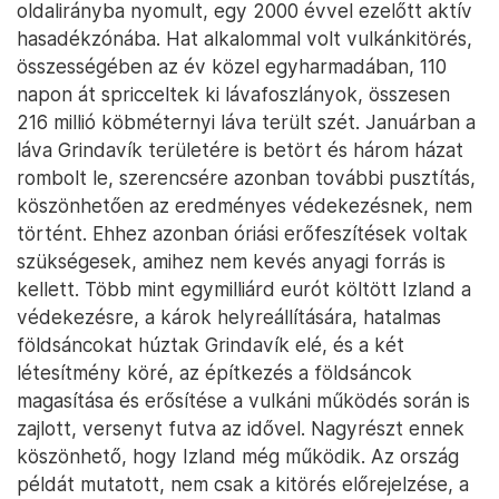
oldalirányba nyomult, egy 2000 évvel ezelőtt aktív
hasadékzónába. Hat alkalommal volt vulkánkitörés,
összességében az év közel egyharmadában, 110
napon át spricceltek ki lávafoszlányok, összesen
216 millió köbméternyi láva terült szét. Januárban a
láva Grindavík területére is betört és három házat
rombolt le, szerencsére azonban további pusztítás,
köszönhetően az eredményes védekezésnek, nem
történt. Ehhez azonban óriási erőfeszítések voltak
szükségesek, amihez nem kevés anyagi forrás is
kellett. Több mint egymilliárd eurót költött Izland a
védekezésre, a károk helyreállítására, hatalmas
földsáncokat húztak Grindavík elé, és a két
létesítmény köré, az építkezés a földsáncok
magasítása és erősítése a vulkáni működés során is
zajlott, versenyt futva az idővel. Nagyrészt ennek
köszönhető, hogy Izland még működik. Az ország
példát mutatott, nem csak a kitörés előrejelzése, a