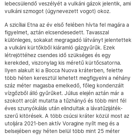
lebecsülendő veszélyét a vulkáni gázok jelentik, ami
vulkáni szmogot (úgynevezett vogot) okoz.
A szicíliai Etna az év első felében hívta fel magára a
figyelmet, aztán elcsendesedett. Tavasszal
különleges, sokakat megragadó látványt jelentettek
a vulkáni kürtőkből kiáramló gázgyűrűk. Ezek
létrejöttéhez csendes idő szükséges és egy
kerekded, viszonylag kis méretű kürtőcsatorna.
Ilyen alakult ki a Bocca Nuova kráterben, felette
több héten keresztül lehetett megfigyelni a néhány
száz méter magasba emelkedő, főleg kondenzált
vízgőzből álló gyűrűket. Július elején aztán már a
szokott arcát mutatta a tűzhányó és több mint fél
éves szunyókálás után elindultak a lávatűzijáték-
szerű kitörések. A több csúcsi kráter közül most az
utoljára 2021-ben aktív Voragine nyílt meg és a
belsejében egy héten belül több mint 25 méter