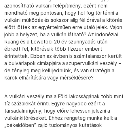
azonosítható vulkáni felépítmény, ezért nem
mondható meg pontosan, hogy hol fog történni a
vulkáni működés és sokszor alig fél órával a kitörés
előtt jöttek az egyértelműen erre utaló jelek. Vajon
jobb a helyzet, ha a vulkán látható? Az indonéziai
Ruang és a Lewotobi 20 év szunnyadás után
ébredt fel, kitöréseik több tízezer embert
érintettek. Ebben az évben is számtalanszor került
a bulvárlapok címlapjaira a szupervulkáni veszély –
de tényleg meg kell ijednünk, és van stratégia a
károk elhárítására vagy mérséklésére?
A vulkáni veszély ma a Föld lakosságának több mint
tíz százalékát érinti. Egyre nagyobb ezért a
társadalmi igény, hogy előre lehessen jelezni a
vulkánkitöréseket. Ehhez rengeteg munka kell: a
„békeidőben” zajló tudományos kutatások