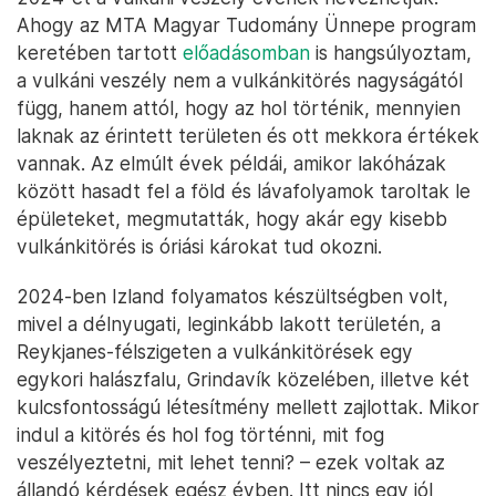
Ahogy az MTA Magyar Tudomány Ünnepe program
keretében tartott
előadásomban
is hangsúlyoztam,
a vulkáni veszély nem a vulkánkitörés nagyságától
függ, hanem attól, hogy az hol történik, mennyien
laknak az érintett területen és ott mekkora értékek
vannak. Az elmúlt évek példái, amikor lakóházak
között hasadt fel a föld és lávafolyamok taroltak le
épületeket, megmutatták, hogy akár egy kisebb
vulkánkitörés is óriási károkat tud okozni.
2024-ben Izland folyamatos készültségben volt,
mivel a délnyugati, leginkább lakott területén, a
Reykjanes-félszigeten a vulkánkitörések egy
egykori halászfalu, Grindavík közelében, illetve két
kulcsfontosságú létesítmény mellett zajlottak. Mikor
indul a kitörés és hol fog történni, mit fog
veszélyeztetni, mit lehet tenni? – ezek voltak az
állandó kérdések egész évben. Itt nincs egy jól