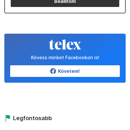
Beállítom
Kövess minket Facebookon is!
Követem!
Legfontosabb