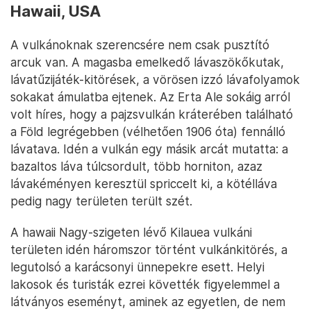
Hawaii, USA
A vulkánoknak szerencsére nem csak pusztító
arcuk van. A magasba emelkedő lávaszökőkutak,
lávatűzijáték-kitörések, a vörösen izzó lávafolyamok
sokakat ámulatba ejtenek. Az Erta Ale sokáig arról
volt híres, hogy a pajzsvulkán kráterében található
a Föld legrégebben (vélhetően 1906 óta) fennálló
lávatava. Idén a vulkán egy másik arcát mutatta: a
bazaltos láva túlcsordult, több horniton, azaz
lávakéményen keresztül spriccelt ki, a kötélláva
pedig nagy területen terült szét.
A hawaii Nagy-szigeten lévő Kilauea vulkáni
területen idén háromszor történt vulkánkitörés, a
legutolsó a karácsonyi ünnepekre esett. Helyi
lakosok és turisták ezrei követték figyelemmel a
látványos eseményt, aminek az egyetlen, de nem