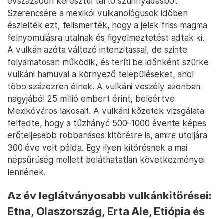
évszázadon keresztül tartó szunnyadásból.
Szerencsére a mexikói vulkanológusok időben
észlelték ezt, felismerték, hogy a jelek friss magma
felnyomulásra utalnak és figyelmeztetést adtak ki.
A vulkán azóta változó intenzitással, de szinte
folyamatosan működik, és teríti be időnként szürke
vulkáni hamuval a környező településeket, ahol
több százezren élnek. A vulkáni veszély azonban
nagyjából 25 millió embert érint, beleértve
Mexikóváros lakosait. A vulkáni kőzetek vizsgálata
felfedte, hogy a tűzhányó 500–1000 évente képes
erőteljesebb robbanásos kitörésre is, amire utoljára
300 éve volt példa. Egy ilyen kitörésnek a mai
népsűrűség mellett beláthatatlan következményei
lennének.
Az év leglátványosabb vulkánkitörései:
Etna, Olaszország, Erta Ale, Etiópia és