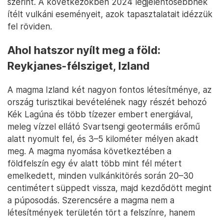
szerint. A következőkben 2024 legjelentősebbnek
ítélt vulkáni eseményeit, azok tapasztalatait idézzük
fel röviden.
Ahol hatszor nyílt meg a föld:
Reykjanes-félsziget, Izland
A magma Izland két nagyon fontos létesítménye, az
ország turisztikai bevételének nagy részét behozó
Kék Lagúna és több tízezer embert energiával,
meleg vízzel ellátó Svartsengi geotermális erőmű
alatt nyomult fel, és 3–5 kilométer mélyen akadt
meg. A magma nyomása következtében a
földfelszín egy év alatt több mint fél métert
emelkedett, minden vulkánkitörés során 20–30
centimétert süppedt vissza, majd kezdődött megint
a púposodás. Szerencsére a magma nem a
létesítmények területén tört a felszínre, hanem