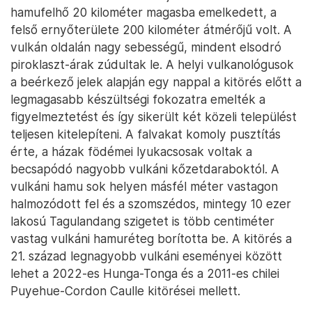
hamufelhő 20 kilométer magasba emelkedett, a
felső ernyőterülete 200 kilométer átmérőjű volt. A
vulkán oldalán nagy sebességű, mindent elsodró
piroklaszt-árak zúdultak le. A helyi vulkanológusok
a beérkező jelek alapján egy nappal a kitörés előtt a
legmagasabb készültségi fokozatra emelték a
figyelmeztetést és így sikerült két közeli települést
teljesen kitelepíteni. A falvakat komoly pusztítás
érte, a házak födémei lyukacsosak voltak a
becsapódó nagyobb vulkáni kőzetdaraboktól. A
vulkáni hamu sok helyen másfél méter vastagon
halmozódott fel és a szomszédos, mintegy 10 ezer
lakosú Tagulandang szigetet is több centiméter
vastag vulkáni hamuréteg borította be. A kitörés a
21. század legnagyobb vulkáni eseményei között
lehet a 2022-es Hunga-Tonga és a 2011-es chilei
Puyehue-Cordon Caulle kitörései mellett.