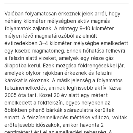
Valóban folyamatosan érkeznek jelek arról, hogy
néhány kilométer mélységben aktív magmás
folyamatok zajlanak. A mintegy 9–10 kilométer
mélyen lévő magmatározóból az elmúlt
évtizedekben 3–4 kilométer mélységbe emelkedett
egy kisebb magmatömeg. Ennek hőhatása felhevíti
a felszín alatti vizeket, amelyek egy része gáz
állapotba kerül. Ezek mozgása földrengésekkel jár,
amelyek olykor rajokban érkeznek és felszíni
károkat is okoznak. A másik jelenség a folyamatos
felszínemelkedés, aminek legfrissebb aktív fázisa
2005 óta tart. Közel 20 év alatt egy métert
emelkedett a földfelszín, egyes helyeken az
öblökben pihenő bárkák szárazulatra kerültek
emiatt. A felszínemelkedés mértéke változó, voltak
erőteljesebb időszakok, amikor havonta 2
centimétert ért el az emelkedési sebesség. A