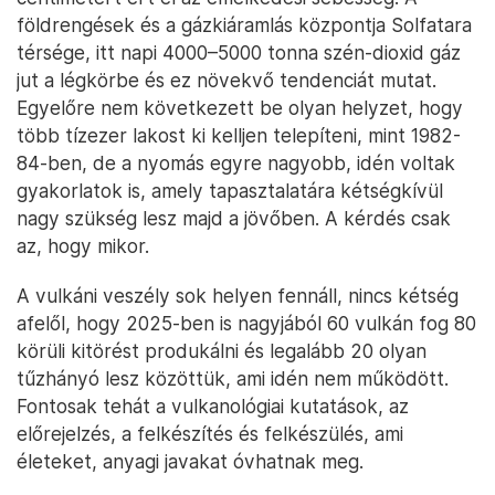
földrengések és a gázkiáramlás központja Solfatara
térsége, itt napi 4000–5000 tonna szén-dioxid gáz
jut a légkörbe és ez növekvő tendenciát mutat.
Egyelőre nem következett be olyan helyzet, hogy
több tízezer lakost ki kelljen telepíteni, mint 1982-
84-ben, de a nyomás egyre nagyobb, idén voltak
gyakorlatok is, amely tapasztalatára kétségkívül
nagy szükség lesz majd a jövőben. A kérdés csak
az, hogy mikor.
A vulkáni veszély sok helyen fennáll, nincs kétség
afelől, hogy 2025-ben is nagyjából 60 vulkán fog 80
körüli kitörést produkálni és legalább 20 olyan
tűzhányó lesz közöttük, ami idén nem működött.
Fontosak tehát a vulkanológiai kutatások, az
előrejelzés, a felkészítés és felkészülés, ami
életeket, anyagi javakat óvhatnak meg.