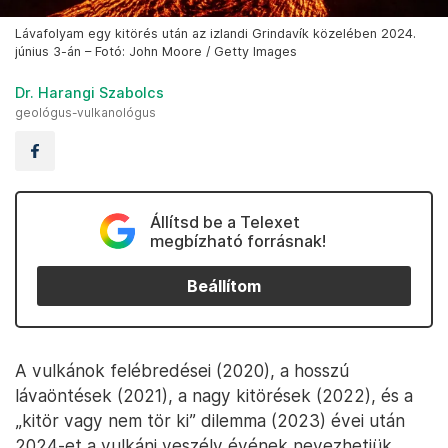
Lávafolyam egy kitörés után az izlandi Grindavík közelében 2024.
június 3-án – Fotó: John Moore / Getty Images
Dr. Harangi Szabolcs
geológus-vulkanológus
Állítsd be a Telexet
megbízható forrásnak!
Beállítom
A vulkánok felébredései (2020), a hosszú
lávaöntések (2021), a nagy kitörések (2022), és a
„kitör vagy nem tör ki” dilemma (2023) évei után
2024-et a vulkáni veszély évének nevezhetjük.