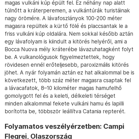
magas vulkáni kúp épült fel. Ez néhány nap alatt
túlnőtt a kráterperemen, a vulkántúrák turistáinak
nagy örömére. A lávafoszlányok 100-200 méter
magasra repültek a kürtő fölé és placcsantak le a
friss vulkáni kúp oldalára. Nem sokkal később aztán
egy lávafolyam is kiindult a kitörés helyéről, ami a
Bocca Nuova mély kráterébe lávazuhatagként folyt
be. A vulkanológusok figyelmeztettek, hogy
rövidesen ennél erőteljesebb, paroxizmális kitörés
jöhet. A nyár folyamán aztán ez hat alkalommal be is
következett, több száz méter magasra csaptak fel
a lávacafatok, 8–10 kilométer magas hamufelhő
gomolygott fel és a keleti, délkeleti térséget
minden alkalommal fekete vulkáni hamu és lapilli
borította be, többször leállítva Catania repterét.
Folyamatos veszélyérzetben: Campi
Flegrei, Olaszország