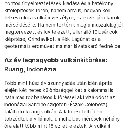
pontos figyelmeztetések kiadása és a hatékony
kitelepítések terén, hanem arra is, hogyan kell
felkészülni a vulkáni veszélyre, ez ezzel járó károk
mérséklésére. Ha nem történik meg a műszakilag jól
megtervezett és kivitelezett, ellenálló földsáncok
kiépítése, Grindavíkot, a Kék Lagúnát és a
geotermális erőművet ma már lávatakaró fedné be.
Az év legnagyobb vulkánkitörése:
Ruang, Indonézia
Több mint húsz év szunnyadás után idén április
elején két hetes különbséggel két alkalommal is
hatalmas robbanásos kitöréssel aktivizálódott az
indonéziai Sangihe szigeten (Észak-Celebesz)
található Ruang vulkán. A kitörési felhőben
tobzódtak a villámok, a műholdas mérések néhány
óra alatt több mint 16 ezret jeleztek. A vulkáni