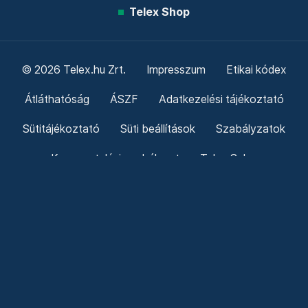
Telex Shop
© 2026 Telex.hu Zrt.
Impresszum
Etikai kódex
Átláthatóság
ÁSZF
Adatkezelési tájékoztató
Sütitájékoztató
Süti beállítások
Szabályzatok
Kommentelési szabályzat
Telex Sales