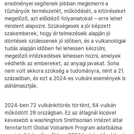
eredményei segítenek jobban megismerni a
tűzhányók természetét, működését, a kitöréseket
megelőző, azt előidéző folyamatokat – erre lehet
mindent alapozni. Szükségesek a jól képzett
szakemberek, hogy értelmezéseik alapján jó
döntések szülessenek jó időben, és a vulkanológiai
tudás alapján időben fel lehessen készülni,
megelőző intézkedések lehessen hozni, amelyek
védhetik az embereket, az anyagi javakat. Soha
nem volt akkora szükség a tudományra, mint a 21.
században, és ezt a 2024-es vulkáni események is
alátámasztják.
2024-ben 72 vulkánkitörés történt, 64 vulkán
működött 28 országban. Ez az átlagnál kicsivel
kevesebb a washingtoni Smithsonian Intézet által
fenntartott Global Volcanism Program adatbázisa