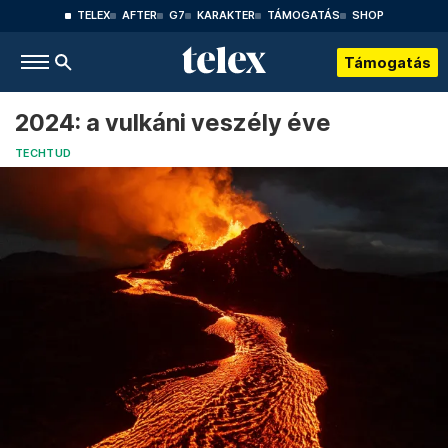
TELEX
AFTER
G7
KARAKTER
TÁMOGATÁS
SHOP
Támogatás
2024: a vulkáni veszély éve
TECHTUD