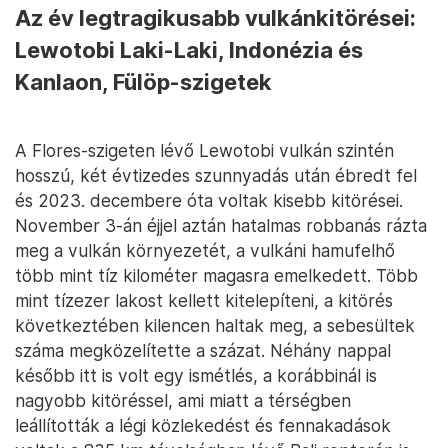
Az év legtragikusabb vulkánkitörései:
Lewotobi Laki-Laki, Indonézia és
Kanlaon, Fülöp-szigetek
A Flores-szigeten lévő Lewotobi vulkán szintén
hosszú, két évtizedes szunnyadás után ébredt fel
és 2023. decembere óta voltak kisebb kitörései.
November 3-án éjjel aztán hatalmas robbanás rázta
meg a vulkán környezetét, a vulkáni hamufelhő
több mint tíz kilométer magasra emelkedett. Több
mint tízezer lakost kellett kitelepíteni, a kitörés
következtében kilencen haltak meg, a sebesültek
száma megközelítette a százat. Néhány nappal
később itt is volt egy ismétlés, a korábbinál is
nagyobb kitöréssel, ami miatt a térségben
leállították a légi közlekedést és fennakadások