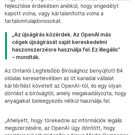
fejlesztése érdekében anélkül, hogy engedélyt
kapott volna, vagy kártalanította volna a
tartalomtulajdonosokat.
„Az újságírás közérdek. Az OpenAI más
cégek újságírását saját kereskedelmi
haszonszerzésre használja fel. Ez illegális”
– mondták.
Az Ontariói Legfelsőbb Bírósághoz benyújtott 84
oldalas keresetlevélben az öt kanadai vállalat
kártérítést követelt az OpenAI-tól, és egy olyan
döntést a bíróságtól, amely megakadályozta, hogy
anyagaikat beleegyezés nélkül használja fel.
„Ahelyett, hogy törekedne az információk legális
megszerzésére, az OpenAI úgy döntött, hogy