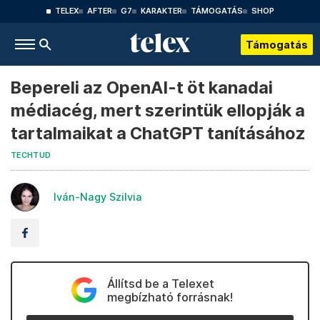
TELEX
AFTER
G7
KARAKTER
TÁMOGATÁS
SHOP
Támogatás
Bepereli az OpenAI-t öt kanadai
médiacég, mert szerintük ellopják a
tartalmaikat a ChatGPT tanításához
TECHTUD
Iván-Nagy Szilvia
Állítsd be a Telexet
megbízható forrásnak!