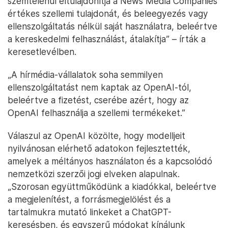
szemtelenül eltulajdonítja a News Media Companies
értékes szellemi tulajdonát, és beleegyezés vagy
ellenszolgáltatás nélkül saját használatra, beleértve
a kereskedelmi felhasználást, átalakítja” – írták a
keresetlevélben.
„A hírmédia-vállalatok soha semmilyen
ellenszolgáltatást nem kaptak az OpenAI-tól,
beleértve a fizetést, cserébe azért, hogy az
OpenAI felhasználja a szellemi termékeket.”
Válaszul az OpenAI közölte, hogy modelljeit
nyilvánosan elérhető adatokon fejlesztették,
amelyek a méltányos használaton és a kapcsolódó
nemzetközi szerzői jogi elveken alapulnak.
„Szorosan együttműködünk a kiadókkal, beleértve
a megjelenítést, a forrásmegjelölést és a
tartalmukra mutató linkeket a ChatGPT-
keresésben, és egyszerű módokat kínálunk