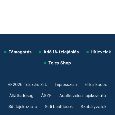
Támogatás
Adó 1% felajánlás
Hírlevelek
Telex Shop
© 2026 Telex.hu Zrt.
Impresszum
Etikai kódex
Átláthatóság
ÁSZF
Adatkezelési tájékoztató
Sütitájékoztató
Süti beállítások
Szabályzatok