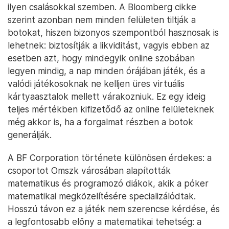
ilyen csalásokkal szemben. A Bloomberg cikke
szerint azonban nem minden felületen tiltják a
botokat, hiszen bizonyos szempontból hasznosak is
lehetnek: biztosítják a likviditást, vagyis ebben az
esetben azt, hogy mindegyik online szobában
legyen mindig, a nap minden órájában játék, és a
valódi játékosoknak ne kelljen üres virtuális
kártyaasztalok mellett várakozniuk. Ez egy ideig
teljes mértékben kifizetődő az online felületeknek
még akkor is, ha a forgalmat részben a botok
generálják.
A BF Corporation története különösen érdekes: a
csoportot Omszk városában alapították
matematikus és programozó diákok, akik a póker
matematikai megközelítésére specializálódtak.
Hosszú távon ez a játék nem szerencse kérdése, és
a legfontosabb előny a matematikai tehetség: a