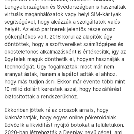
Lengyelországban és Svédországban is használták
virtuális magánhálózatok vagy helyi SIM-kártyák
segítségével, hogy álcázzák a szolgáltatók valós
helyét. Az első partnerek jelentős része orosz
pókerjátékos volt. 2018 körül az alapítók úgy
döntöttek, hogy a szoftvereiket számítógépes és
okostelefonos alkalmazásként is értékesítik, így az
ügyfelek maguk dönthetik el, hogyan használják a
technológiát. Úgy fogalmaztak: most már nem
aranyat ástak, hanem a lapátot adták el ahhoz,
hogy más tudjon ásni. Ekkor már évente több mint
10 millió dollárt kerestek azzal, hogy hozzáférést
biztosítottak a rendszerükhöz.
Ekkoriban jöttek rá az oroszok arra is, hogy
kiaknázhatják, hogy egyes online pókeroldalak
üdvözlik a likviditást nyújtó botokat a felületükön.
2020-ban létrehozták a Deeplay nevű céget, ami