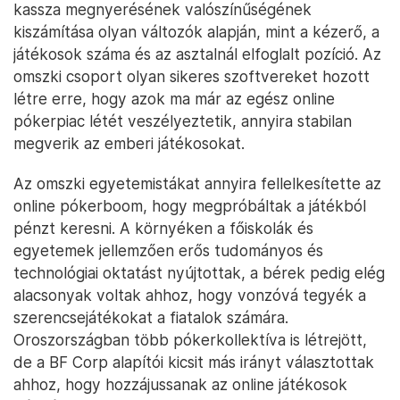
kassza megnyerésének valószínűségének
kiszámítása olyan változók alapján, mint a kézerő, a
játékosok száma és az asztalnál elfoglalt pozíció. Az
omszki csoport olyan sikeres szoftvereket hozott
létre erre, hogy azok ma már az egész online
pókerpiac létét veszélyeztetik, annyira stabilan
megverik az emberi játékosokat.
Az omszki egyetemistákat annyira fellelkesítette az
online pókerboom, hogy megpróbáltak a játékból
pénzt keresni. A környéken a főiskolák és
egyetemek jellemzően erős tudományos és
technológiai oktatást nyújtottak, a bérek pedig elég
alacsonyak voltak ahhoz, hogy vonzóvá tegyék a
szerencsejátékokat a fiatalok számára.
Oroszországban több pókerkollektíva is létrejött,
de a BF Corp alapítói kicsit más irányt választottak
ahhoz, hogy hozzájussanak az online játékosok