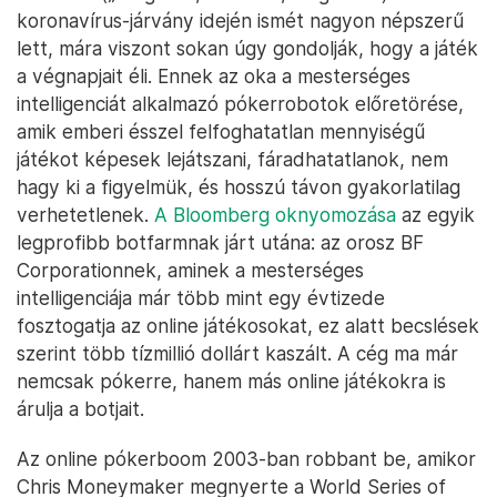
koronavírus-járvány idején ismét nagyon népszerű
lett, mára viszont sokan úgy gondolják, hogy a játék
a végnapjait éli. Ennek az oka a mesterséges
intelligenciát alkalmazó pókerrobotok előretörése,
amik emberi ésszel felfoghatatlan mennyiségű
játékot képesek lejátszani, fáradhatatlanok, nem
hagy ki a figyelmük, és hosszú távon gyakorlatilag
verhetetlenek.
A Bloomberg oknyomozása
az egyik
legprofibb botfarmnak járt utána: az orosz BF
Corporationnek, aminek a mesterséges
intelligenciája már több mint egy évtizede
fosztogatja az online játékosokat, ez alatt becslések
szerint több tízmillió dollárt kaszált. A cég ma már
nemcsak pókerre, hanem más online játékokra is
árulja a botjait.
Az online pókerboom 2003-ban robbant be, amikor
Chris Moneymaker megnyerte a World Series of