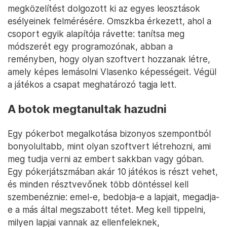
megközelítést dolgozott ki az egyes leosztások
esélyeinek felmérésére. Omszkba érkezett, ahol a
csoport egyik alapítója rávette: tanítsa meg
módszerét egy programozónak, abban a
reményben, hogy olyan szoftvert hozzanak létre,
amely képes lemásolni Vlasenko képességeit. Végül
a játékos a csapat meghatározó tagja lett.
A botok megtanultak hazudni
Egy pókerbot megalkotása bizonyos szempontból
bonyolultabb, mint olyan szoftvert létrehozni, ami
meg tudja verni az embert sakkban vagy góban.
Egy pókerjátszmában akár 10 játékos is részt vehet,
és minden résztvevőnek több döntéssel kell
szembenéznie: emel-e, bedobja-e a lapjait, megadja-
e a más által megszabott tétet. Meg kell tippelni,
milyen lapjai vannak az ellenfeleknek,