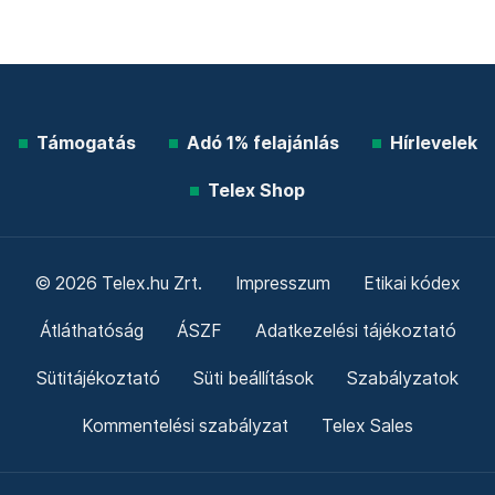
Támogatás
Adó 1% felajánlás
Hírlevelek
Telex Shop
© 2026 Telex.hu Zrt.
Impresszum
Etikai kódex
Átláthatóság
ÁSZF
Adatkezelési tájékoztató
Sütitájékoztató
Süti beállítások
Szabályzatok
Kommentelési szabályzat
Telex Sales