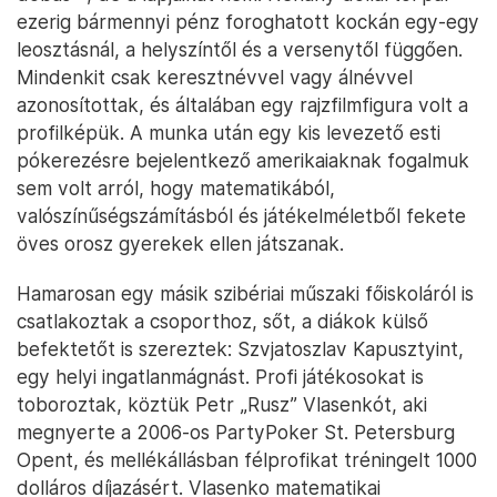
ezerig bármennyi pénz foroghatott kockán egy-egy
leosztásnál, a helyszíntől és a versenytől függően.
Mindenkit csak keresztnévvel vagy álnévvel
azonosítottak, és általában egy rajzfilmfigura volt a
profilképük. A munka után egy kis levezető esti
pókerezésre bejelentkező amerikaiaknak fogalmuk
sem volt arról, hogy matematikából,
valószínűségszámításból és játékelméletből fekete
öves orosz gyerekek ellen játszanak.
Hamarosan egy másik szibériai műszaki főiskoláról is
csatlakoztak a csoporthoz, sőt, a diákok külső
befektetőt is szereztek: Szvjatoszlav Kapusztyint,
egy helyi ingatlanmágnást. Profi játékosokat is
toboroztak, köztük Petr „Rusz” Vlasenkót, aki
megnyerte a 2006-os PartyPoker St. Petersburg
Opent, és mellékállásban félprofikat tréningelt 1000
dolláros díjazásért. Vlasenko matematikai