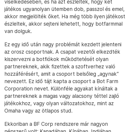
viselkedésében, és ha azt észlelték, hogy két
játékos ugyanolyan ütemben dob, passzol és emel,
akkor megjelölték őket. Ha még több ilyen játékost
észleltek, akkor sejteni lehetett, hogy botfarmmal
van dolguk.
Ez egy idő után nagy problémát kezdett jelenteni
az orosz csoportnak. A csapat vezetői elkezdték
kiszervezni a botfiókok működtetését olyan
partnereknek, akik fizettek a szoftverhez való
hozzáférésért, amit a csoport belsőleg „agynak”
nevezett. Ez idő tájt kapta a csoport a Bot Farm
Corporation nevet. Különféle agyakat kínáltak a
partnereknek a magas vagy alacsony téttel zajló
játékokhoz, vagy olyan változatokhoz, mint az
Omaha vagy az ötlapos stud.
Ekkoriban a BF Corp rendszere már nagyon
népszerű volt: Kanadában, Kínában, Indiában,