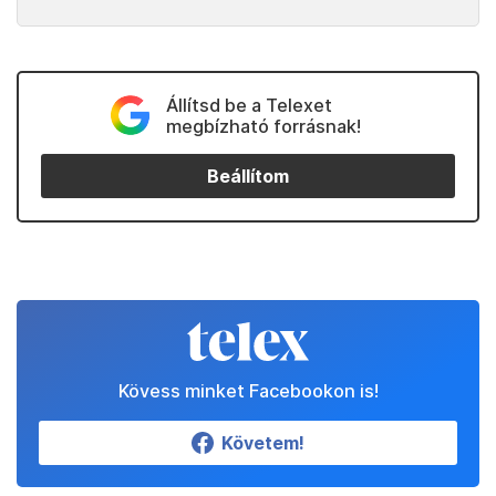
Állítsd be a Telexet
megbízható forrásnak!
Beállítom
Kövess minket Facebookon is!
Követem!