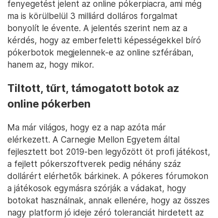
fenyegetést jelent az online pókerpiacra, ami még
ma is körülbelül 3 milliárd dolláros forgalmat
bonyolít le évente. A jelentés szerint nem az a
kérdés, hogy az emberfeletti képességekkel bíró
pókerbotok megjelennek-e az online szférában,
hanem az, hogy mikor.
Tiltott, tűrt, támogatott botok az
online pókerben
Ma már világos, hogy ez a nap azóta már
elérkezett. A Carnegie Mellon Egyetem által
fejlesztett bot 2019-ben legyőzött öt profi játékost,
a fejlett pókerszoftverek pedig néhány száz
dollárért elérhetők bárkinek. A pókeres fórumokon
a játékosok egymásra szórják a vádakat, hogy
botokat használnak, annak ellenére, hogy az összes
nagy platform jó ideje zéró toleranciát hirdetett az