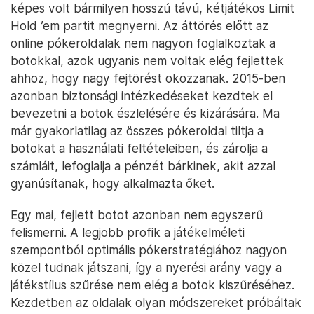
képes volt bármilyen hosszú távú, kétjátékos Limit
Hold ’em partit megnyerni. Az áttörés előtt az
online pókeroldalak nem nagyon foglalkoztak a
botokkal, azok ugyanis nem voltak elég fejlettek
ahhoz, hogy nagy fejtörést okozzanak. 2015-ben
azonban biztonsági intézkedéseket kezdtek el
bevezetni a botok észlelésére és kizárására. Ma
már gyakorlatilag az összes pókeroldal tiltja a
botokat a használati feltételeiben, és zárolja a
számláit, lefoglalja a pénzét bárkinek, akit azzal
gyanúsítanak, hogy alkalmazta őket.
Egy mai, fejlett botot azonban nem egyszerű
felismerni. A legjobb profik a játékelméleti
szempontból optimális pókerstratégiához nagyon
közel tudnak játszani, így a nyerési arány vagy a
játékstílus szűrése nem elég a botok kiszűréséhez.
Kezdetben az oldalak olyan módszereket próbáltak