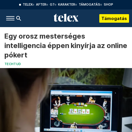
TELEX
AFTER
G7
KARAKTER
TÁMOGATÁS
SHOP
Támogatás
Egy orosz mesterséges
intelligencia éppen kinyírja az online
pókert
TECHTUD