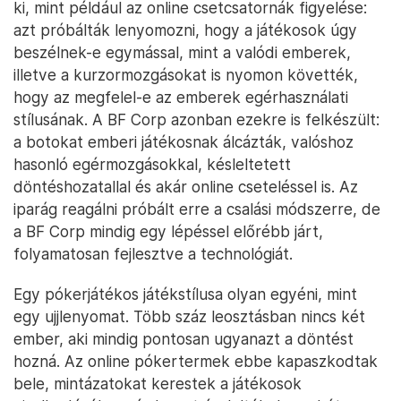
ki, mint például az online csetcsatornák figyelése:
azt próbálták lenyomozni, hogy a játékosok úgy
beszélnek-e egymással, mint a valódi emberek,
illetve a kurzormozgásokat is nyomon követték,
hogy az megfelel-e az emberek egérhasználati
stílusának. A BF Corp azonban ezekre is felkészült:
a botokat emberi játékosnak álcázták, valóshoz
hasonló egérmozgásokkal, késleltetett
döntéshozatallal és akár online cseteléssel is. Az
iparág reagálni próbált erre a csalási módszerre, de
a BF Corp mindig egy lépéssel előrébb járt,
folyamatosan fejlesztve a technológiát.
Egy pókerjátékos játékstílusa olyan egyéni, mint
egy ujjlenyomat. Több száz leosztásban nincs két
ember, aki mindig pontosan ugyanazt a döntést
hozná. Az online pókertermek ebbe kapaszkodtak
bele, mintázatokat kerestek a játékosok