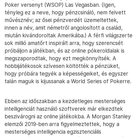
Poker versenyt (WSOP) Las Vegasban. (Igen,
tényleg ez a neve, hogy pénzcsináló, nem felvett
művésznév; az ősei pénzverdét üzemeltettek,
innen a név, amit németről angolosított a család,
miután kivándoroltak Amerikába.) A férfi világszerte
sok millió amatőrt inspirált arra, hogy szerencsét
próbáljon a játékban, és az online pókeroldalak is
megszaporodtak, hogy ezt megkönnyítsék. A
hobbijátékosok szívesen költötték a pénzüket,
hogy próbára tegyék a képességeiket, és egyszer
talán maguk is kijussanak a World Series of Pokerre.
Ebben az időszakban a kezdetleges mesterséges
intelligenciát használó szoftverek már elkezdtek
beszivárogni az online játékokba. A Morgan Stanley
elemzői 2019-ben arra figyelmeztettek, hogy a
mesterséges intelligencia egzisztenciális