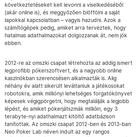
következtetéseket kell levonni a viselkedéséből
(akár online is), és meggyőzően blöffölni a saját
lapokkal kapcsolatban – vagyis hazudni. Azok a
számítógépek pedig, amiket arra terveztek, hogy
hatalmas adathalmazokat dolgozzanak át, nem jók
ebben.
2012-re az omszki csapat létrehozta az addig ismert
legprofibb pókerszoftvert, és a nagyobb online
kaszinókban szerencsésen alkalmazták is. Alig
néhány év alatt sikerült leváltaniuk a játékosokat
robotokra, amik milliónyi lehetséges forgatókönyvet
képesek végigpörgetni, hogy megtalálják a legjobb
lépést, és amiket pókerjátszmák millióin, egy 3
terabyte-nyi adathalmazt kitöltő adatbázison
tanítottak. Az omszki csapat 2012-ben és 2013-ban
Neo Poker Lab néven indult az egy rangos