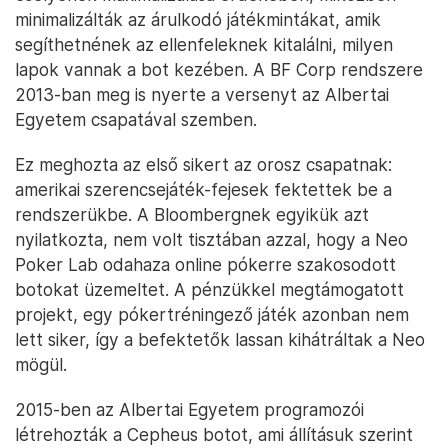
minimalizálták az árulkodó játékmintákat, amik
segíthetnének az ellenfeleknek kitalálni, milyen
lapok vannak a bot kezében. A BF Corp rendszere
2013-ban meg is nyerte a versenyt az Albertai
Egyetem csapatával szemben.
Ez meghozta az első sikert az orosz csapatnak:
amerikai szerencsejáték-fejesek fektettek be a
rendszerükbe. A Bloombergnek egyikük azt
nyilatkozta, nem volt tisztában azzal, hogy a Neo
Poker Lab odahaza online pókerre szakosodott
botokat üzemeltet. A pénzükkel megtámogatott
projekt, egy pókertréningező játék azonban nem
lett siker, így a befektetők lassan kihátráltak a Neo
mögül.
2015-ben az Albertai Egyetem programozói
létrehozták a Cepheus botot, ami állításuk szerint