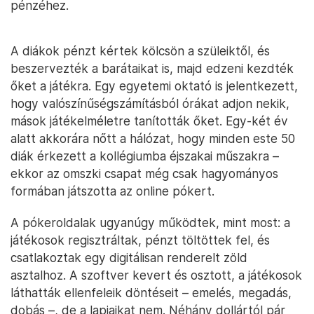
pénzéhez.
A diákok pénzt kértek kölcsön a szüleiktől, és
beszervezték a barátaikat is, majd edzeni kezdték
őket a játékra. Egy egyetemi oktató is jelentkezett,
hogy valószínűségszámításból órákat adjon nekik,
mások játékelméletre tanították őket. Egy-két év
alatt akkorára nőtt a hálózat, hogy minden este 50
diák érkezett a kollégiumba éjszakai műszakra –
ekkor az omszki csapat még csak hagyományos
formában játszotta az online pókert.
A pókeroldalak ugyanúgy működtek, mint most: a
játékosok regisztráltak, pénzt töltöttek fel, és
csatlakoztak egy digitálisan renderelt zöld
asztalhoz. A szoftver kevert és osztott, a játékosok
láthatták ellenfeleik döntéseit – emelés, megadás,
dobás –, de a lapjaikat nem. Néhány dollártól pár