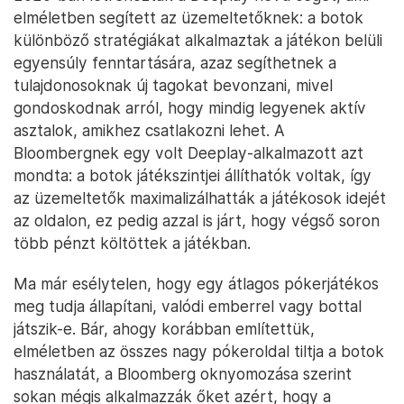
elméletben segített az üzemeltetőknek: a botok
különböző stratégiákat alkalmaztak a játékon belüli
egyensúly fenntartására, azaz segíthetnek a
tulajdonosoknak új tagokat bevonzani, mivel
gondoskodnak arról, hogy mindig legyenek aktív
asztalok, amikhez csatlakozni lehet. A
Bloombergnek egy volt Deeplay-alkalmazott azt
mondta: a botok játékszintjei állíthatók voltak, így
az üzemeltetők maximalizálhatták a játékosok idejét
az oldalon, ez pedig azzal is járt, hogy végső soron
több pénzt költöttek a játékban.
Ma már esélytelen, hogy egy átlagos pókerjátékos
meg tudja állapítani, valódi emberrel vagy bottal
játszik-e. Bár, ahogy korábban említettük,
elméletben az összes nagy pókeroldal tiltja a botok
használatát, a Bloomberg oknyomozása szerint
sokan mégis alkalmazzák őket azért, hogy a