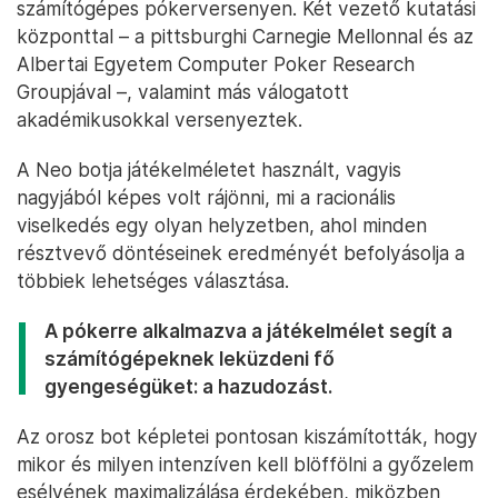
számítógépes pókerversenyen. Két vezető kutatási
központtal – a pittsburghi Carnegie Mellonnal és az
Albertai Egyetem Computer Poker Research
Groupjával –, valamint más válogatott
akadémikusokkal versenyeztek.
A Neo botja játékelméletet használt, vagyis
nagyjából képes volt rájönni, mi a racionális
viselkedés egy olyan helyzetben, ahol minden
résztvevő döntéseinek eredményét befolyásolja a
többiek lehetséges választása.
A pókerre alkalmazva a játékelmélet segít a
számítógépeknek leküzdeni fő
gyengeségüket: a hazudozást.
Az orosz bot képletei pontosan kiszámították, hogy
mikor és milyen intenzíven kell blöffölni a győzelem
esélyének maximalizálása érdekében, miközben