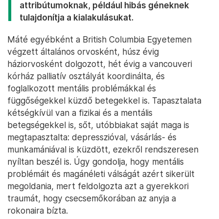
attribútumoknak, például hibás géneknek
tulajdonítja a kialakulásukat.
Máté egyébként a British Columbia Egyetemen
végzett általános orvosként, húsz évig
háziorvosként dolgozott, hét évig a vancouveri
kórház palliatív osztályát koordinálta, és
foglalkozott mentális problémákkal és
függőségekkel küzdő betegekkel is. Tapasztalata
kétségkívül van a fizikai és a mentális
betegségekkel is, sőt, utóbbiakat saját maga is
megtapasztalta: depresszióval, vásárlás- és
munkamániával is küzdött, ezekről rendszeresen
nyíltan beszél is. Úgy gondolja, hogy mentális
problémáit és magánéleti válságát azért sikerült
megoldania, mert feldolgozta azt a gyerekkori
traumát, hogy csecsemőkorában az anyja a
rokonaira bízta.