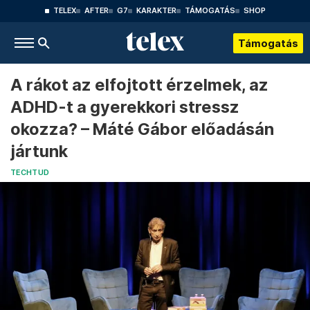
TELEX
AFTER
G7
KARAKTER
TÁMOGATÁS
SHOP
Támogatás
A rákot az elfojtott érzelmek, az
ADHD-t a gyerekkori stressz
okozza? – Máté Gábor előadásán
jártunk
TECHTUD