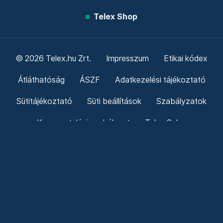
Telex Shop
© 2026 Telex.hu Zrt.
Impresszum
Etikai kódex
Átláthatóság
ÁSZF
Adatkezelési tájékoztató
Sütitájékoztató
Süti beállítások
Szabályzatok
Kommentelési szabályzat
Telex Sales