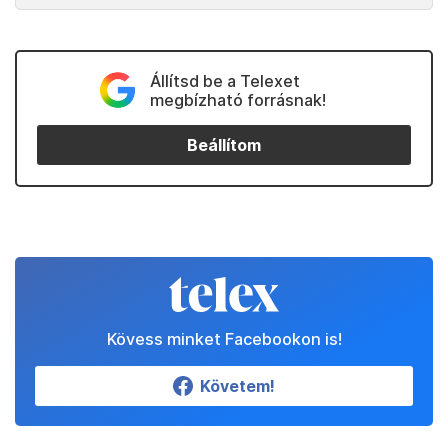
Állítsd be a Telexet
megbízható forrásnak!
Beállítom
Kövess minket Facebookon is!
Követem!