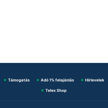
Támogatás
Adó 1% felajánlás
Hírlevelek
Telex Shop