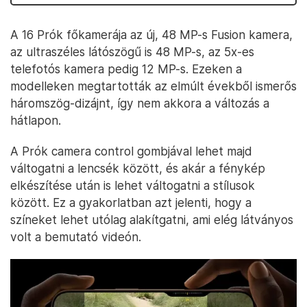
A 16 Prók főkamerája az új, 48 MP-s Fusion kamera,
az ultraszéles látószögű is 48 MP-s, az 5x-es
telefotós kamera pedig 12 MP-s. Ezeken a
modelleken megtartották az elmúlt évekből ismerős
háromszög-dizájnt, így nem akkora a változás a
hátlapon.
A Prók camera control gombjával lehet majd
váltogatni a lencsék között, és akár a fénykép
elkészítése után is lehet váltogatni a stílusok
között. Ez a gyakorlatban azt jelenti, hogy a
színeket lehet utólag alakítgatni, ami elég látványos
volt a bemutató videón.