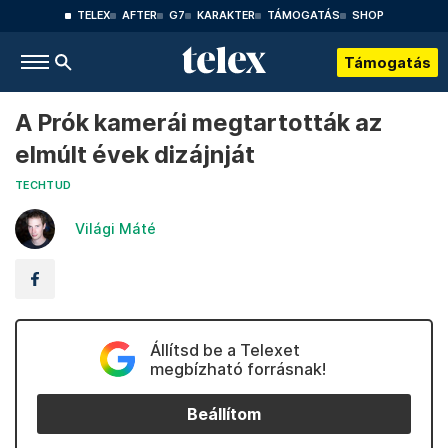
TELEX
AFTER
G7
KARAKTER
TÁMOGATÁS
SHOP
Támogatás
A Prók kamerái megtartották az
elmúlt évek dizájnját
TECHTUD
Világi Máté
Állítsd be a Telexet
megbízható forrásnak!
Beállítom