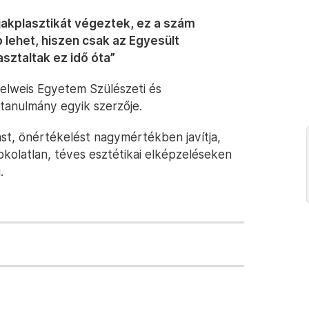
jakplasztikát végeztek, ez a szám
ehet, hiszen csak az Egyesült
ztaltak ez idő óta”
elweis Egyetem Szülészeti és
 tanulmány egyik szerzője.
ást, önértékelést nagymértékben javítja,
okolatlan, téves esztétikai elképzeléseken
.