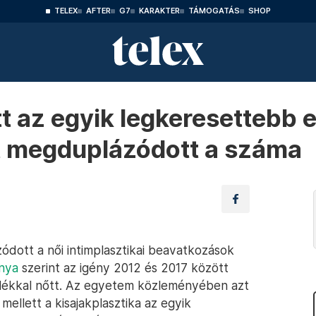
TELEX
AFTER
G7
KARAKTER
TÁMOGATÁS
SHOP
tt az egyik legkeresettebb 
att megduplázódott a száma
ódott a női intimplasztikai beavatkozások
ánya
szerint az igény 2012 és 2017 között
zalékkal nőtt. Az egyetem közleményében azt
 mellett a kisajakplasztika az egyik