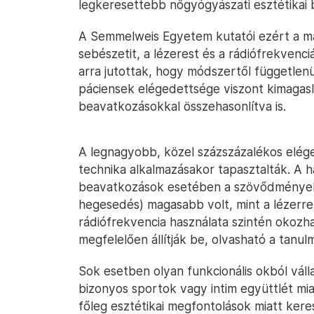
legkeresettebb nőgyógyászati esztétikai 
A Semmelweis Egyetem kutatói ezért a ma e
sebészetit, a lézerest és a rádiófrekvenciá
arra jutottak, hogy módszertől függetle
páciensek elégedettsége viszont kimagasló
beavatkozásokkal összehasonlítva is.
A legnagyobb, közel százszázalékos elég
technika alkalmazásakor tapasztalták. A 
beavatkozások esetében a szövődmények e
hegesedés) magasabb volt, mint a lézerre
rádiófrekvencia használata szintén okoz
megfelelően állítják be, olvasható a tanu
Sok esetben olyan funkcionális okból vállalj
bizonyos sportok vagy intim együttlét mi
főleg esztétikai megfontolások miatt kere