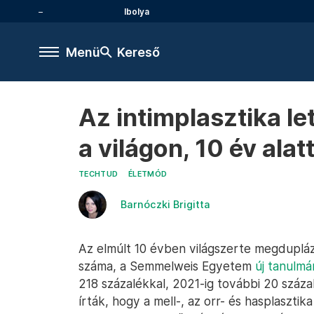
Ibolya
Menü
Kereső
Az intimplasztika le
a világon, 10 év al
TECHTUD
ÉLETMÓD
Barnóczki Brigitta
Az elmúlt 10 évben világszerte megdupláz
száma, a Semmelweis Egyetem
új tanulm
218 százalékkal, 2021-ig további 20 szá
írták, hogy a mell-, az orr- és hasplasztika