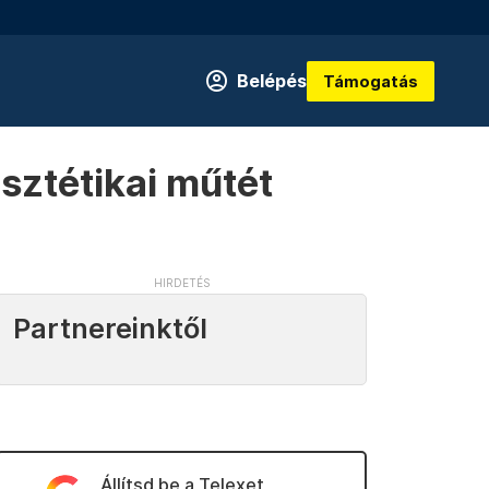
Belépés
Támogatás
esztétikai műtét
Partnereinktől
Állítsd be a Telexet