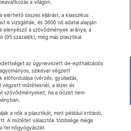
beavatkozás a világon.
lérhető összes eljárást, a klasszikus
st is vizsgálták, és 3600 nő adatai alapján
nül elenyésző a szövődmények aránya, a
 (95 százalék), még más plasztikai
edettséget az úgynevezett de-epithalizációs
hagyományos, szikével végzett
lőfordulása (vérzés, gyulladás,
l végzett műtéteknél, a lézer és
hat szövődményeket, ha a dózist nem
lmányban.
ák a nők a plasztikát, mint például irritáció,
att. A műtétet választók többsége mégis
si fel nőgyógyászát.