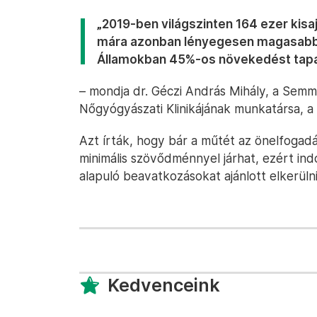
„2019-ben világszinten 164 ezer kisa
mára azonban lényegesen magasabb l
Államokban 45%-os növekedést tapas
– mondja dr. Géczi András Mihály, a Semm
Nőgyógyászati Klinikájának munkatársa, a
Azt írták, hogy bár a műtét az önelfogad
minimális szövődménnyel járhat, ezért ind
alapuló beavatkozásokat ajánlott elkerülni
Kedvenceink