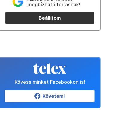
megbízható forrásnak!
Beállítom
Kövess minket Facebookon is!
Követem!