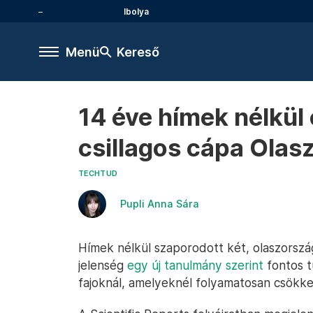
Ibolya
Menü
Kereső
14 éve hímek nélkül
csillagos cápa Ola
TECHTUD
Pupli Anna Sára
Hímek nélkül szaporodott két, olaszorszá
jelenség
egy új tanulmány szerint
fontos t
fajoknál, amelyeknél folyamatosan csökk