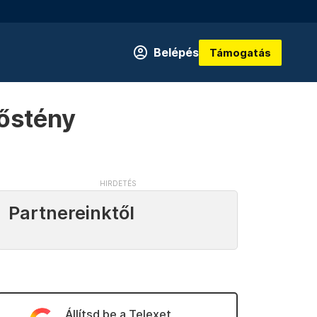
Belépés
Támogatás
nőstény
Partnereinktől
Állítsd be a Telexet