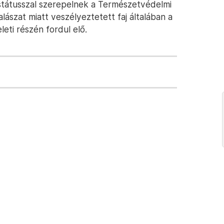
státusszal szerepelnek a Természetvédelmi
halászat miatt veszélyeztetett faj általában a
eti részén fordul elő.