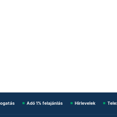
ogatás
Adó 1% felajánlás
Hírlevelek
Tele