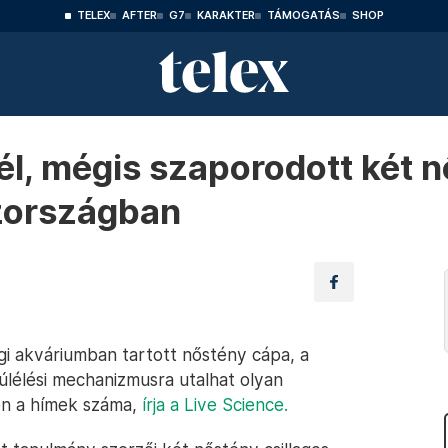
TELEX
AFTER
G7
KARAKTER
TÁMOGATÁS
SHOP
 él, mégis szaporodott két 
szországban
gi akváriumban tartott nőstény cápa, a
úlélési mechanizmusra utalhat olyan
en a hímek száma,
írja a Live Science.