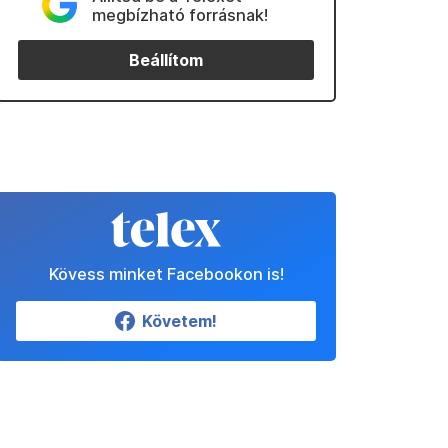
megbízható forrásnak!
Beállítom
Kövess minket Facebookon is!
Követem!