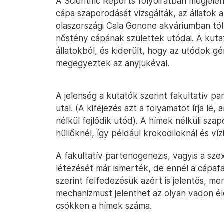
A Scientific Reports folyóiratban megjele
cápa szaporodását vizsgálták, az állatok a
olaszországi Cala Gonone akváriumban töl
nőstény cápának születtek utódai. A kuta
állatokból, és kiderült, hogy az utódok g
megegyeztek az anyjukéval.
A jelenség a kutatók szerint fakultatív 
utal. (A kifejezés azt a folyamatot írja l
nélkül fejlődik utód). A hímek nélküli sza
hüllőknél, így például krokodiloknál és ví
A fakultatív partenogenezis, vagyis a sze
létezését már ismerték, de ennél a cápaf
szerint felfedezésük azért is jelentős, me
mechanizmust jelenthet az olyan vadon é
csökken a hímek száma.