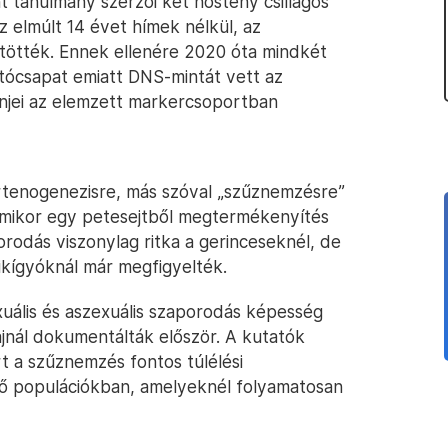
nt tanulmány szerzői két nőstény csillagos
z elmúlt 14 évet hímek nélkül, az
tötték. Ennek ellenére 2020 óta mindkét
tócsapat emiatt DNS-mintát vett az
énjei az elemzett markercsoportban
partenogenezisre, más szóval „szűznemzésre”
e, amikor egy petesejtből megtermékenyítés
porodás viszonylag ritka a gerinceseknél, de
zikígyóknál már megfigyelték.
xuális és aszexuális szaporodás képesség
ajnál dokumentálták először. A kutatók
rt a szűznemzés fontos túlélési
lő populációkban, amelyeknél folyamatosan