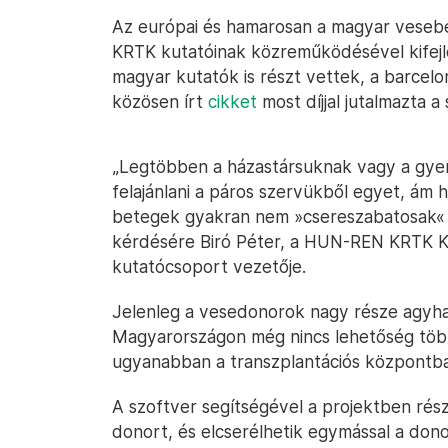
Az európai és hamarosan a magyar veseb
KRTK kutatóinak közreműködésével kifejle
magyar kutatók is részt vettek, a barcelo
közösen írt
cikket
most díjjal jutalmazta a
„Legtöbben a házastársuknak vagy a gyer
felajánlani a páros szervükből egyet, ám 
betegek gyakran nem »csereszabatosak«
kérdésére Biró Péter, a HUN-REN KRTK 
kutatócsoport vezetője.
Jelenleg a vesedonorok nagy része agyha
Magyarországon még nincs lehetőség több
ugyanabban a transzplantációs központb
A szoftver segítségével a projektben ré
donort, és elcserélhetik egymással a do