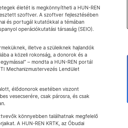
etegek életét is megkönnyítheti a HUN-REN
sztett szoftver. A szoftver fejlesztésében
nai és portugál kutatókkal a témában
 spanyol operációkutatási társaság (SEIO).
meküknek, illetve a szüleiknek hajlandók
hiába a közeli rokonság, a donorok és a
 egymással” – mondta a HUN-REN portál
KTI Mechanizmustervezés Lendület
lott, élődonorok esetében viszont
es vesecserére, csak párosra, és csak
an.
sztvevők könnyebben találhatnak megfelelő
norjaikat. A HUN-REN KRTK, az Óbudai