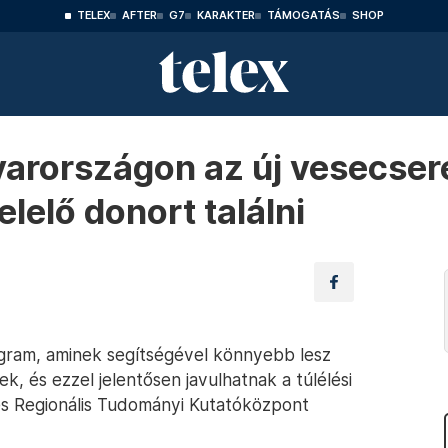
TELEX
AFTER
G7
KARAKTER
TÁMOGATÁS
SHOP
yarországon az új vesecse
lelő donort találni
ogram, aminek segítségével könnyebb lesz
, és ezzel jelentősen javulhatnak a túlélési
és Regionális Tudományi Kutatóközpont