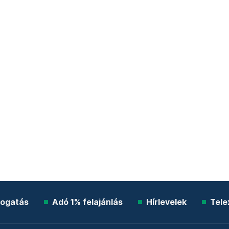
ogatás
Adó 1% felajánlás
Hírlevelek
Tele