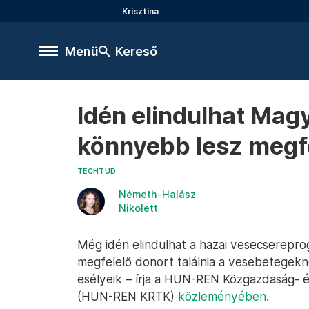
Krisztina
Menü
Kereső
Idén elindulhat Mag
könnyebb lesz megfe
TECHTUD
Németh-Halász
Nikolett
Még idén elindulhat a hazai vesecserepr
megfelelő donort találnia a vesebetegeknek
esélyeik – írja a HUN-REN Közgazdaság- 
(HUN-REN KRTK)
közleményében.