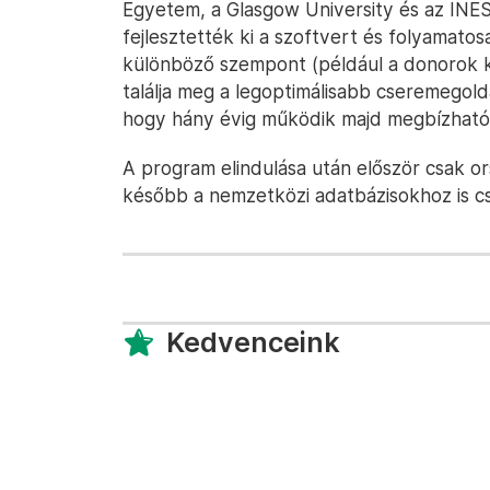
Egyetem, a Glasgow University és az INE
fejlesztették ki a szoftvert és folyamatos
különböző szempont (például a donorok k
találja meg a legoptimálisabb cseremegoldá
hogy hány évig működik majd megbízhatóa
A program elindulása után először csak or
később a nemzetközi adatbázisokhoz is c
Kedvenceink