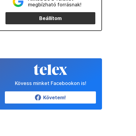
megbízható forrásnak!
Beállítom
Kövess minket Facebookon is!
Követem!