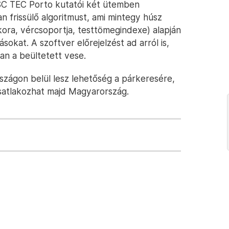
SC TEC Porto kutatói két ütemben
an frissülő algoritmust, ami mintegy húsz
ora, vércsoportja, testtömegindexe) alapján
sokat. A szoftver előrejelzést ad arról is,
n a beültetett vese.
szágon belül lesz lehetőség a párkeresére,
satlakozhat majd Magyarország.