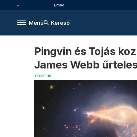
Emőd
Menü
Kereső
Pingvin és Tojás ko
James Webb űrtele
TECHTUD