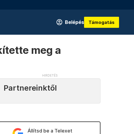
Belépés
Támogatás
ítette meg a
Partnereinktől
Állítsd be a Telexet