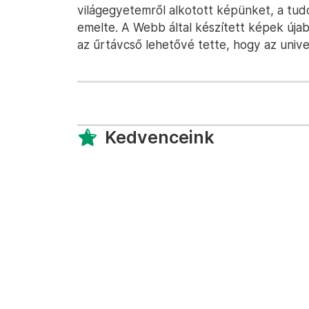
világegyetemről alkotott képünket, a tu
emelte. A Webb által készített képek úja
az űrtávcső lehetővé tette, hogy az univ
Kedvenceink