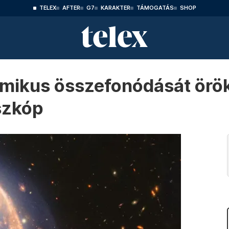
TELEX
AFTER
G7
KARAKTER
TÁMOGATÁS
SHOP
zmikus összefonódását örök
szkóp