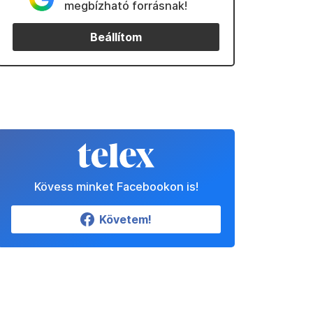
megbízható forrásnak!
Beállítom
Kövess minket Facebookon is!
Követem!