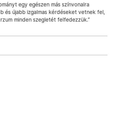
dományt egy egészen más színvonalra
bb és újabb izgalmas kérdéseket vetnek fel,
erzum minden szegletét felfedezzük.”