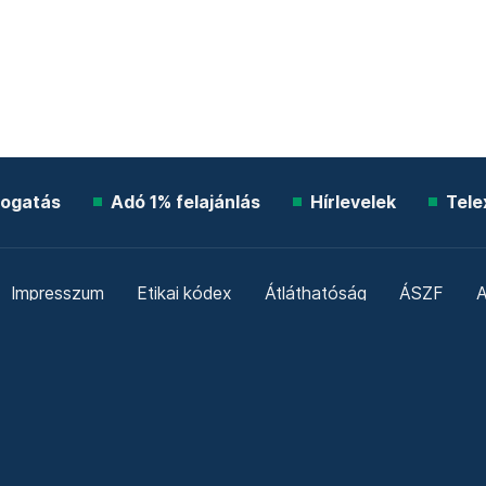
ogatás
Adó 1% felajánlás
Hírlevelek
Tele
Impresszum
Etikai kódex
Átláthatóság
ÁSZF
A
Süti beállítások
Szabályzatok
Kommentelési szabály