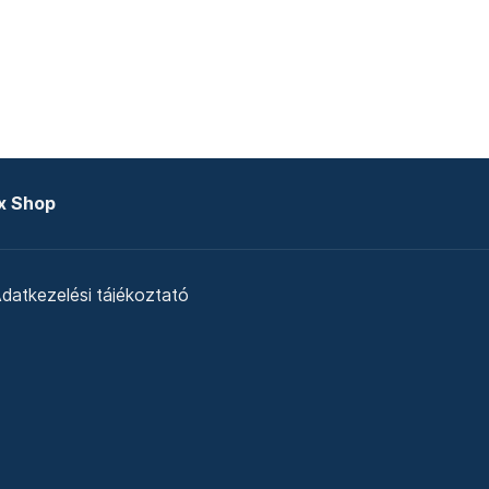
x Shop
datkezelési tájékoztató
zat
Telex Sales