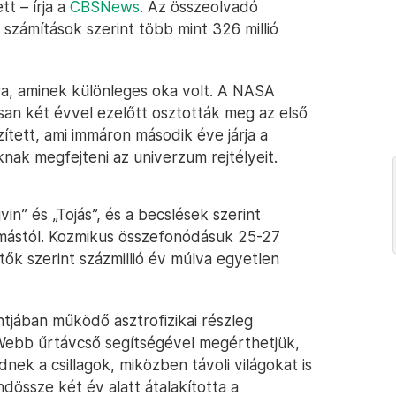
t – írja a
CBSNews
. Az összeolvadó
 számítások szerint több mint 326 millió
a, aminek különleges oka volt. A NASA
san két évvel ezelőtt osztották meg az első
ített, ami immáron második éve járja a
oknak megfejteni az univerzum rejtélyeit.
in” és „Tojás”, és a becslések szerint
mástól. Kozmikus összefonódásuk 25-27
tők szerint százmillió év múlva egyetlen
jában működő asztrofizikai részleg
 Webb űrtávcső segítségével megérthetjük,
nek a csillagok, miközben távoli világokat is
össze két év alatt átalakította a