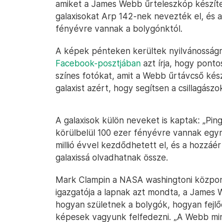
amiket a James Webb űrteleszkóp készítet
galaxisokat Arp 142-nek nevezték el, és a
fényévre vannak a bolygónktól.
A képek pénteken kerültek nyilvánosságr
Facebook-posztjában
azt írja, hogy ponto
színes fotókat, amit a Webb űrtávcső kész
galaxist azért, hogy segítsen a csillagász
A galaxisok külön neveket is kaptak: „Pingv
körülbelül 100 ezer fényévre vannak egy
millió évvel kezdődhetett el, és a hozzáér
galaxissá olvadhatnak össze.
Mark Clampin a NASA washingtoni központ
igazgatója a lapnak azt mondta, a James
hogyan születnek a bolygók, hogyan fejlőd
képesek vagyunk felfedezni. „A Webb mind