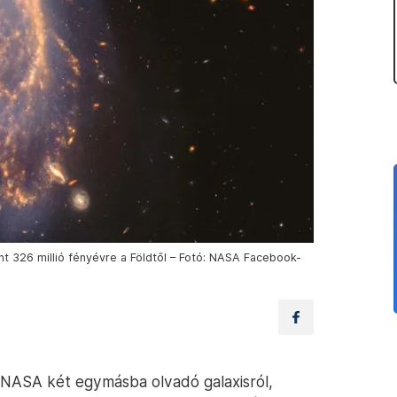
nt 326 millió fényévre a Földtől – Fotó: NASA Facebook-
 NASA két egymásba olvadó galaxisról,