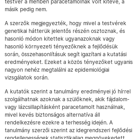
testvér a méhben paracetamolnak volt kitéve, a
másik pedig nem.
A szerzők megjegyezték, hogy mivel a testvérek
genetikai hátterük jelentős részén osztoznak, és
hasonló módon kitettek ugyanazoknak vagy
hasonló környezeti tényezőknek a fejlődésük
során, összehasonlításuk segít igazítani a kutatási
eredményeket. Ezeket a közös tényezőket ugyanis
nagyon nehéz megtalálni az epidemiológiai
vizsgálatok során.
A kutatók szerint a tanulmány eredményei jó hírrel
szolgálhatnak azoknak a szülőknek, akik fájdalom-
vagy lázcsillapításként paracetamolt használnak,
mivel kevés biztonságos alternatíva áll
rendelkezésre ezekre a terhesség idején. A
tanulmány szerzői szerint az idegrendszeri fejlődési
rendellenességek statisztikailag megnövekedett