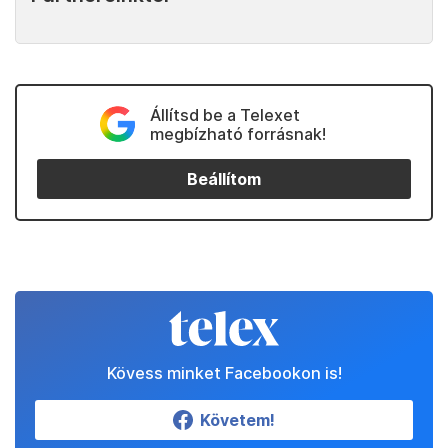
Állítsd be a Telexet
megbízható forrásnak!
Beállítom
Kövess minket Facebookon is!
Követem!