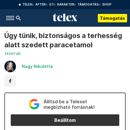
TELEX
AFTER
G7
KARAKTER
TÁMOGATÁS
SHOP
Támogatás
Úgy tűnik, biztonságos a terhesség
alatt szedett paracetamol
TECHTUD
Nagy Nikoletta
Állítsd be a Telexet
megbízható forrásnak!
Beállítom