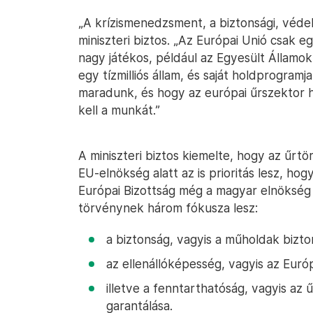
„A krízismenedzsment, a biztonsági, véd
miniszteri biztos. „Az Európai Unió csak e
nagy játékos, például az Egyesült Államok,
egy tízmilliós állam, és saját holdprogram
maradunk, és hogy az európai űrszektor
kell a munkát.”
A miniszteri biztos kiemelte, hogy az űrtö
EU-elnökség alatt az is prioritás lesz, hog
Európai Bizottság még a magyar elnökség e
törvénynek három fókusza lesz:
a biztonság, vagyis a műholdak biz
az ellenállóképesség, vagyis az Euró
illetve a fenntarthatóság, vagyis a
garantálása.