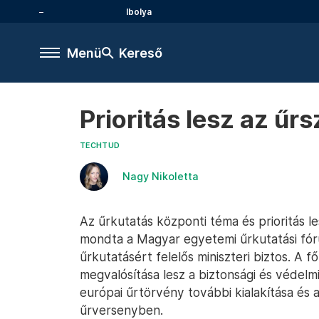
Ibolya
Menü
Kereső
Prioritás lesz az ű
TECHTUD
Nagy Nikoletta
Az űrkutatás központi téma és prioritás l
mondta a Magyar egyetemi űrkutatási fór
űrkutatásért felelős miniszteri biztos. A f
megvalósítása lesz a biztonsági és védel
európai űrtörvény további kialakítása és 
űrversenyben.