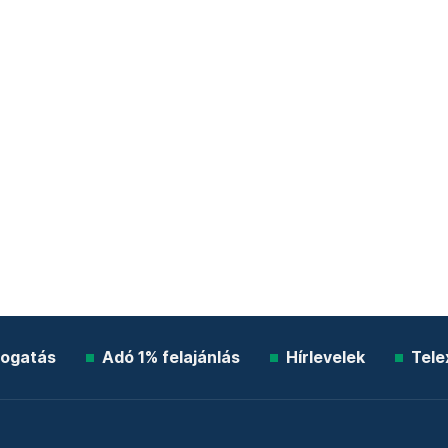
ogatás
Adó 1% felajánlás
Hírlevelek
Tele
Impresszum
Etikai kódex
Átláthatóság
ÁSZF
A