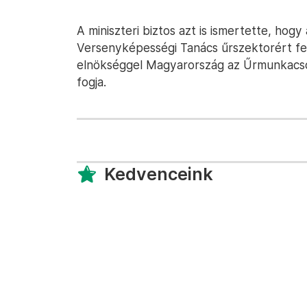
A miniszteri biztos azt is ismertette, hog
Versenyképességi Tanács űrszektorért fele
elnökséggel Magyarország az Űrmunkacsop
fogja.
Kedvenceink