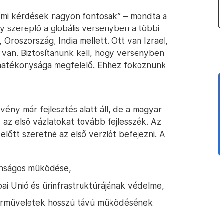
elmi kérdések nagyon fontosak” – mondta a
gy szereplő a globális versenyben a többi
 Oroszország, India mellett. Ott van Izrael,
ja van. Biztosítanunk kell, hogy versenyben
 hatékonysága megfelelő. Ehhez fokoznunk
rvény már fejlesztés alatt áll, de a magyar
y az első vázlatokat tovább fejlesszék. Az
lőtt szeretné az első verziót befejezni. A
tonságos működése,
pai Unió és űrinfrastruktúrájának védelme,
z űrműveletek hosszú távú működésének