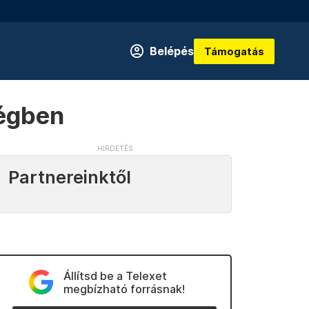
Belépés
Támogatás
ségben
Partnereinktől
Állítsd be a Telexet
megbízható forrásnak!