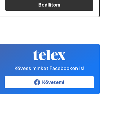
Beállítom
Kövess minket Facebookon is!
Követem!