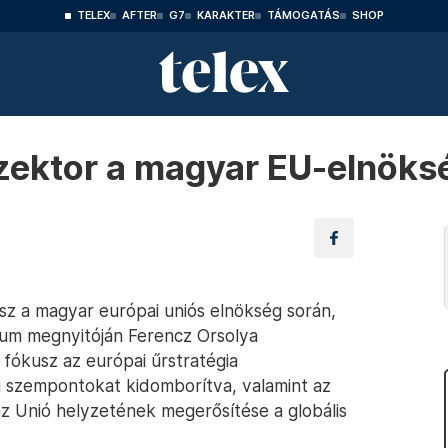
TELEX
AFTER
G7
KARAKTER
TÁMOGATÁS
SHOP
rszektor a magyar EU-elnök
esz a magyar európai uniós elnökség során,
um megnyitóján Ferencz Orsolya
ő fókusz az európai űrstratégia
mi szempontokat kidomborítva, valamint az
az Unió helyzetének megerősítése a globális