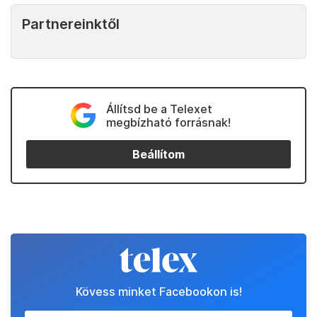
Partnereinktől
Állítsd be a Telexet
megbízható forrásnak!
Beállítom
Kövess minket Facebookon is!