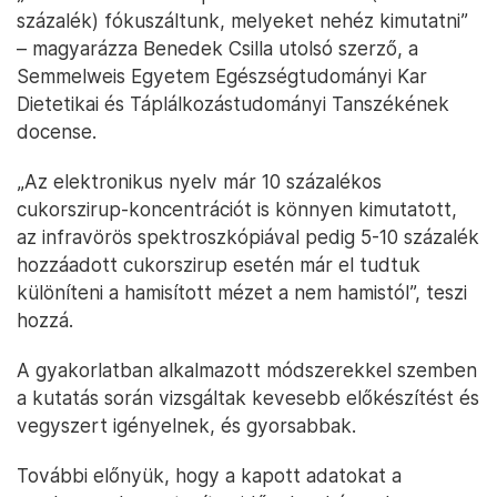
százalék) fókuszáltunk, melyeket nehéz kimutatni”
– magyarázza Benedek Csilla utolsó szerző, a
Semmelweis Egyetem Egészségtudományi Kar
Dietetikai és Táplálkozástudományi Tanszékének
docense.
„Az elektronikus nyelv már 10 százalékos
cukorszirup-koncentrációt is könnyen kimutatott,
az infravörös spektroszkópiával pedig 5-10 százalék
hozzáadott cukorszirup esetén már el tudtuk
különíteni a hamisított mézet a nem hamistól”, teszi
hozzá.
A gyakorlatban alkalmazott módszerekkel szemben
a kutatás során vizsgáltak kevesebb előkészítést és
vegyszert igényelnek, és gyorsabbak.
További előnyük, hogy a kapott adatokat a