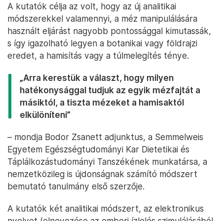
A kutatók célja az volt, hogy az új analitikai
módszerekkel valamennyi, a méz manipulálására
használt eljárást nagyobb pontossággal kimutassák,
s így igazolható legyen a botanikai vagy földrajzi
eredet, a hamisítás vagy a túlmelegítés ténye.
„Arra kerestük a választ, hogy milyen
hatékonysággal tudjuk az egyik mézfajtát a
másiktól, a tiszta mézeket a hamisaktól
elkülöníteni”
– mondja Bodor Zsanett adjunktus, a Semmelweis
Egyetem Egészségtudományi Kar Dietetikai és
Táplálkozástudományi Tanszékének munkatársa, a
nemzetközileg is újdonságnak számító módszert
bemutató tanulmány első szerzője.
A kutatók két analitikai módszert, az elektronikus
nyelvet (elnevezése az emberi ízlelés szimulálásából