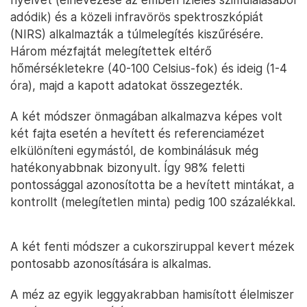
adódik) és a közeli infravörös spektroszkópiát
(NIRS) alkalmazták a túlmelegítés kiszűrésére.
Három mézfajtát melegítettek eltérő
hőmérsékletekre (40-100 Celsius-fok) és ideig (1-4
óra), majd a kapott adatokat összegezték.
A két módszer önmagában alkalmazva képes volt
két fajta esetén a hevített és referenciamézet
elkülöníteni egymástól, de kombinálásuk még
hatékonyabbnak bizonyult. Így 98% feletti
pontossággal azonosította be a hevített mintákat, a
kontrollt (melegítetlen minta) pedig 100 százalékkal.
A két fenti módszer a cukorsziruppal kevert mézek
pontosabb azonosítására is alkalmas.
A méz az egyik leggyakrabban hamisított élelmiszer