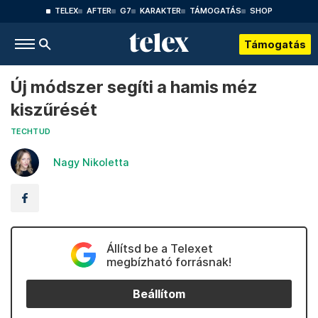
TELEX
AFTER
G7
KARAKTER
TÁMOGATÁS
SHOP
Támogatás
Új módszer segíti a hamis méz
kiszűrését
TECHTUD
Nagy Nikoletta
Állítsd be a Telexet
megbízható forrásnak!
Beállítom