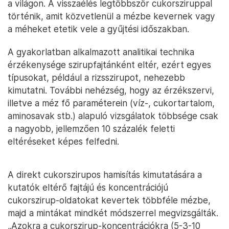
a világon. A visszaélés legtöbbször cukorsziruppal
történik, amit közvetlenül a mézbe kevernek vagy
a méheket etetik vele a gyűjtési időszakban.
A gyakorlatban alkalmazott analitikai technika
érzékenysége szirupfajtánként eltér, ezért egyes
típusokat, például a rizsszirupot, nehezebb
kimutatni. További nehézség, hogy az érzékszervi,
illetve a méz fő paraméterein (víz-, cukortartalom,
aminosavak stb.) alapuló vizsgálatok többsége csak
a nagyobb, jellemzően 10 százalék feletti
eltéréseket képes felfedni.
A direkt cukorszirupos hamisítás kimutatására a
kutatók eltérő fajtájú és koncentrációjú
cukorszirup-oldatokat kevertek többféle mézbe,
majd a mintákat mindkét módszerrel megvizsgálták.
„Azokra a cukorszirup-koncentrációkra (5-3-10