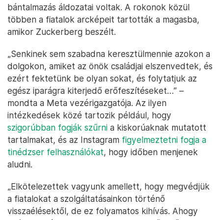
bántalmazás áldozatai voltak. A rokonok közül
többen a fiatalok arcképeit tartották a magasba,
amikor Zuckerberg beszélt.
„Senkinek sem szabadna keresztülmennie azokon a
dolgokon, amiket az önök családjai elszenvedtek, és
ezért fektetünk be olyan sokat, és folytatjuk az
egész iparágra kiterjedő erőfeszítéseket…” –
mondta a Meta vezérigazgatója. Az ilyen
intézkedések közé tartozik például, hogy
szigorúbban fogják szűrni
a kiskorúaknak mutatott
tartalmakat, és az Instagram
figyelmeztetni fogja a
tinédzser felhasználókat
, hogy időben menjenek
aludni.
„Elkötelezettek vagyunk amellett, hogy megvédjük
a fiatalokat a szolgáltatásainkon történő
visszaélésektől, de ez folyamatos kihívás. Ahogy