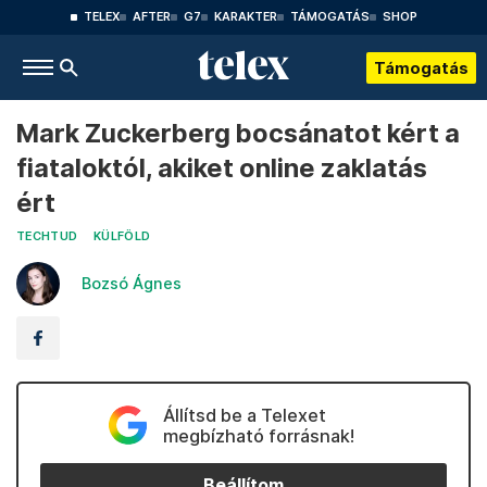
TELEX
AFTER
G7
KARAKTER
TÁMOGATÁS
SHOP
Támogatás
Mark Zuckerberg bocsánatot kért a
fiataloktól, akiket online zaklatás
ért
TECHTUD
KÜLFÖLD
Bozsó Ágnes
Állítsd be a Telexet
megbízható forrásnak!
Beállítom