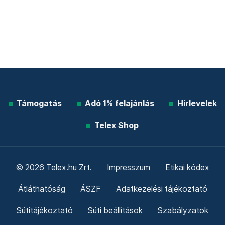
Támogatás
Adó 1% felajánlás
Hírlevelek
Telex Shop
© 2026 Telex.hu Zrt.
Impresszum
Etikai kódex
Átláthatóság
ÁSZF
Adatkezelési tájékoztató
Sütitájékoztató
Süti beállítások
Szabályzatok