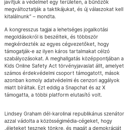
javítjuk a védelmet egy területen, a bűnözők
megváltoztatják a taktikájukat, és új válaszokat kell
kitalálnunk” – mondta.
A kongresszus tagjai a lehetséges jogalkotási
megoldásokról is beszéltek, és többször
megkérdezték az egyes cégvezetőket, hogy
támogatják-e az ilyen káros tartalmakat célzó
szabályozásokat. A meghallgatás középpontjában a
Kids Online Safety Act törvényjavaslat állt, amelyet
számos érdekvédelmi csoport támogatott, mások
azonban komoly adatvédelmi és cenzori aggályok
miatt bíráltak. Ezt eddig a Snapchat és az X
támogatta, a többi platform elutasító volt.
Lindsey Graham dél-karolinai republikánus szenátor
azzal vádolta a közösségimédia-cégeket, hogy
„életeket tesznek tönkre, és magát a demokráciát