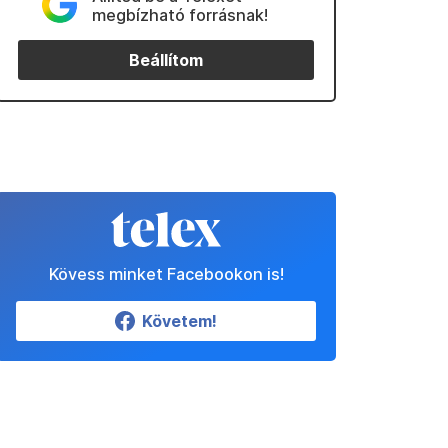
megbízható forrásnak!
Beállítom
Kövess minket Facebookon is!
Követem!