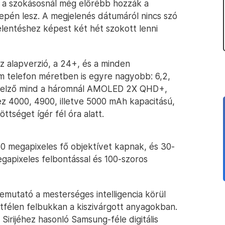
 a szokásosnál még előrébb hozzák a
zepén lesz. A megjelenés dátumáról nincs szó
elentéshez képest két hét szokott lenni
az alapverzió, a 24+, és a minden
m telefon méretben is egyre nagyobb: 6,2,
A kijelző mind a háromnál AMOLED 2X QHD+,
z 4000, 4900, illetve 5000 mAh kapacitású,
ttséget ígér fél óra alatt.
0 megapixeles fő objektívet kapnak, és 30-
gapixeles felbontással és 100-szoros
bemutató a mesterséges intelligencia körül
-útfélen felbukkan a kiszivárgott anyagokban.
Sirijéhez hasonló Samsung-féle digitális