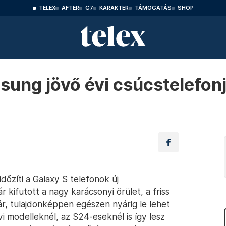
TELEX
AFTER
G7
KARAKTER
TÁMOGATÁS
SHOP
sung jövő évi csúcstelefonj
őzíti a Galaxy S telefonok új
 kifutott a nagy karácsonyi őrület, a friss
r, tulajdonképpen egészen nyárig le lehet
vi modelleknél, az S24-eseknél is így lesz