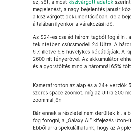
ez, sőt, a most
kiszivárgott adatok
szerint
megjelenést, a nagy bejelentés január kö
a kiszivárgott dokumentációban, de a bej
általában ilyenkor a várakozási idő.
Az S24-es család három tagból fog állni, 
tekintetben csúcsmodell 24 Ultra. A háro
6,7, illetve 6,8 hüvelykes képátlójúak. 
2600 nit fényerővel. Az akkumulátor ehhe
és a gyorstöltés mind a háromnál 65% töltö
Kamerafronton az alap és a 24+ verziók 5
szoros space zoomot, míg az Ultra 200 me
zoommal jön.
Bár ennek a részletei nem derültek ki, a 
fog forogni, a „Galaxy AI” kifejezés úton
Ebből arra spekulálhatunk, hogy az Apple 