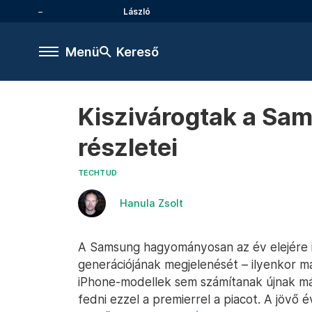
László
Menü
Kereső
Kiszivárogtak a Sam
részletei
TECHTUD
Hanula Zsolt
A Samsung hagyományosan az év elejére id
generációjának megjelenését – ilyenkor már
iPhone-modellek sem számítanak újnak má
fedni ezzel a premierrel a piacot. A jövő é