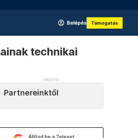
Belépés
Támogatás
ainak technikai
Partnereinktől
Állítsd be a Telexet