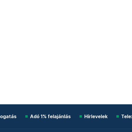
ogatás
Adó 1% felajánlás
Hírlevelek
Tele