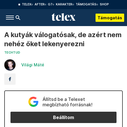
TELEX
AFTER
G7
KARAKTER
TÁMOGATÁS
SHOP
Támogatás
A kutyák válogatósak, de azért nem
nehéz őket lekenyerezni
TECHTUD
Világi Máté
Állítsd be a Telexet
megbízható forrásnak!
Beállítom