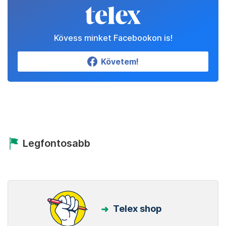
Kövess minket Facebookon is!
Követem!
Legfontosabb
Telex shop