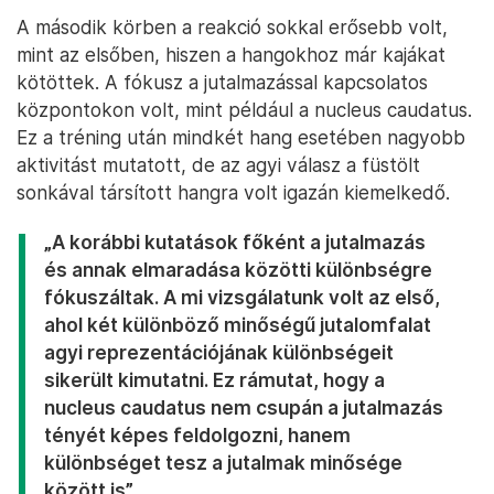
A második körben a reakció sokkal erősebb volt,
mint az elsőben, hiszen a hangokhoz már kajákat
kötöttek. A fókusz a jutalmazással kapcsolatos
központokon volt, mint például a nucleus caudatus.
Ez a tréning után mindkét hang esetében nagyobb
aktivitást mutatott, de az agyi válasz a füstölt
sonkával társított hangra volt igazán kiemelkedő.
„A korábbi kutatások főként a jutalmazás
és annak elmaradása közötti különbségre
fókuszáltak. A mi vizsgálatunk volt az első,
ahol két különböző minőségű jutalomfalat
agyi reprezentációjának különbségeit
sikerült kimutatni. Ez rámutat, hogy a
nucleus caudatus nem csupán a jutalmazás
tényét képes feldolgozni, hanem
különbséget tesz a jutalmak minősége
között is”