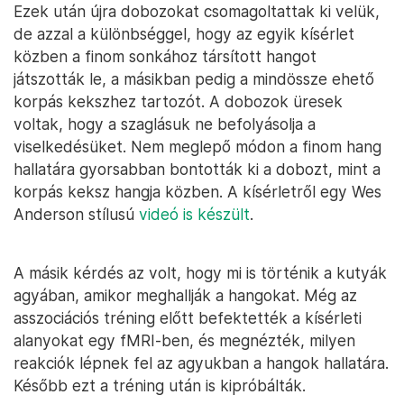
Ezek után újra dobozokat csomagoltattak ki velük,
de azzal a különbséggel, hogy az egyik kísérlet
közben a finom sonkához társított hangot
játszották le, a másikban pedig a mindössze ehető
korpás kekszhez tartozót. A dobozok üresek
voltak, hogy a szaglásuk ne befolyásolja a
viselkedésüket. Nem meglepő módon a finom hang
hallatára gyorsabban bontották ki a dobozt, mint a
korpás keksz hangja közben. A kísérletről egy Wes
Anderson stílusú
videó is készült
.
A másik kérdés az volt, hogy mi is történik a kutyák
agyában, amikor meghallják a hangokat. Még az
asszociációs tréning előtt befektették a kísérleti
alanyokat egy fMRI-ben, és megnézték, milyen
reakciók lépnek fel az agyukban a hangok hallatára.
Később ezt a tréning után is kipróbálták.