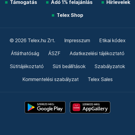
Támogatás
Adó 1% felajánlás
Hírlevelek
Telex Shop
© 2026 Telex.hu Zrt.
Impresszum
Etikai kódex
Átláthatóság
ÁSZF
Adatkezelési tájékoztató
Sütitájékoztató
Süti beállítások
Szabályzatok
Kommentelési szabályzat
Telex Sales