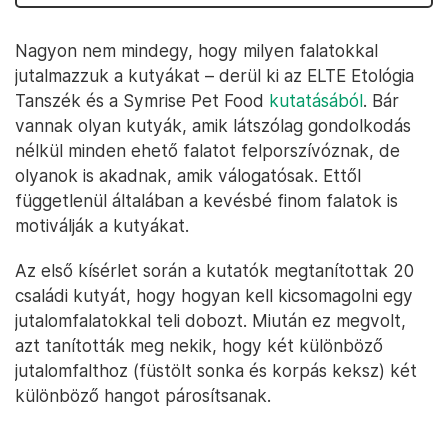
Nagyon nem mindegy, hogy milyen falatokkal
jutalmazzuk a kutyákat – derül ki az ELTE Etológia
Tanszék és a Symrise Pet Food
kutatásából
. Bár
vannak olyan kutyák, amik látszólag gondolkodás
nélkül minden ehető falatot felporszívóznak, de
olyanok is akadnak, amik válogatósak. Ettől
függetlenül általában a kevésbé finom falatok is
motiválják a kutyákat.
Az első kísérlet során a kutatók megtanítottak 20
családi kutyát, hogy hogyan kell kicsomagolni egy
jutalomfalatokkal teli dobozt. Miután ez megvolt,
azt tanították meg nekik, hogy két különböző
jutalomfalthoz (füstölt sonka és korpás keksz) két
különböző hangot párosítsanak.