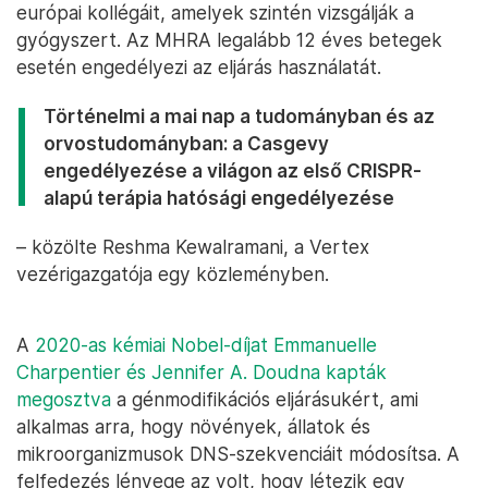
európai kollégáit, amelyek szintén vizsgálják a
gyógyszert. Az MHRA legalább 12 éves betegek
esetén engedélyezi az eljárás használatát.
Történelmi a mai nap a tudományban és az
orvostudományban: a Casgevy
engedélyezése a világon az első CRISPR-
alapú terápia hatósági engedélyezése
– közölte Reshma Kewalramani, a Vertex
vezérigazgatója egy közleményben.
A
2020-as kémiai Nobel-díjat Emmanuelle
Charpentier és Jennifer A. Doudna kapták
megosztva
a génmodifikációs eljárásukért, ami
alkalmas arra, hogy növények, állatok és
mikroorganizmusok DNS-szekvenciáit módosítsa. A
felfedezés lényege az volt, hogy létezik egy