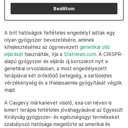
Beállítom
A brit hatóságok feltételes engedélyt adtak egy
olyan gyógyszer bevezetésére, aminek
kifejlesztéséhez az úgynevezett
genetikai olló
eljárását
használták, írja a
Statnews.com
. A CRISPR-
alapú gyógyszer és eljárás új korszakot nyit a
genetikai orvoslásban, a most engedélyezett
terápiával két öröklődő betegség, a sarlósejtes
vérzékenység és a thalassaemia gyógyítását végzik
majd.
A Casgevy márkanevet viselő, exa-cel néven is
ismert terápia feltételes jóváhagyásával az Egyesült
Királyság gyógyszer- és egészségügyi termékeket
szabályozó hatósága megelőzte az amerikai és