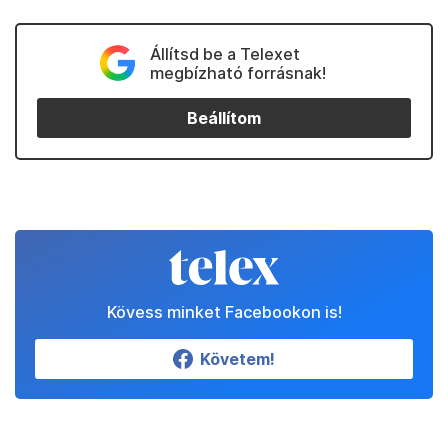
Állítsd be a Telexet
megbízható forrásnak!
Beállítom
Kövess minket Facebookon is!
Követem!