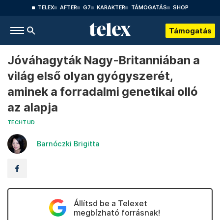
TELEX
AFTER
G7
KARAKTER
TÁMOGATÁS
SHOP
Támogatás
Jóváhagyták Nagy-Britanniában a
világ első olyan gyógyszerét,
aminek a forradalmi genetikai olló
az alapja
TECHTUD
Barnóczki Brigitta
Állítsd be a Telexet
megbízható forrásnak!