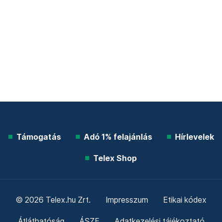
Támogatás
Adó 1% felajánlás
Hírlevelek
Telex Shop
© 2026 Telex.hu Zrt.
Impresszum
Etikai kódex
Átláthatóság
ÁSZF
Adatkezelési tájékoztató