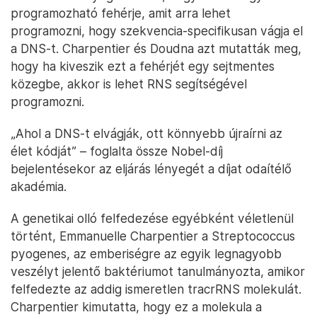
programozható fehérje, amit arra lehet
programozni, hogy szekvencia-specifikusan vágja el
a DNS-t. Charpentier és Doudna azt mutatták meg,
hogy ha kiveszik ezt a fehérjét egy sejtmentes
közegbe, akkor is lehet RNS segítségével
programozni.
„Ahol a DNS-t elvágják, ott könnyebb újraírni az
élet kódját” – foglalta össze Nobel-díj
bejelentésekor az eljárás lényegét a díjat odaítélő
akadémia.
A genetikai olló felfedezése egyébként véletlenül
történt, Emmanuelle Charpentier a Streptococcus
pyogenes, az emberiségre az egyik legnagyobb
veszélyt jelentő baktériumot tanulmányozta, amikor
felfedezte az addig ismeretlen tracrRNS molekulát.
Charpentier kimutatta, hogy ez a molekula a