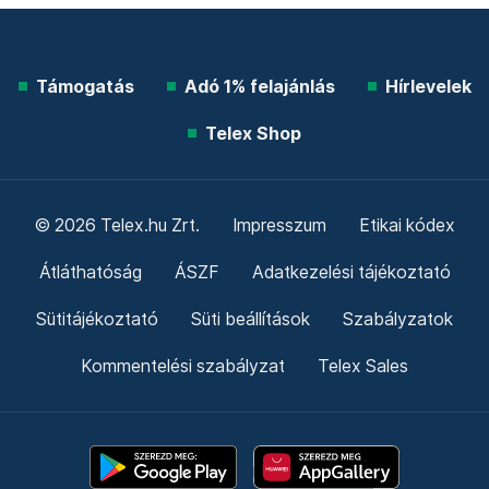
Támogatás
Adó 1% felajánlás
Hírlevelek
Telex Shop
© 2026 Telex.hu Zrt.
Impresszum
Etikai kódex
Átláthatóság
ÁSZF
Adatkezelési tájékoztató
Sütitájékoztató
Süti beállítások
Szabályzatok
Kommentelési szabályzat
Telex Sales