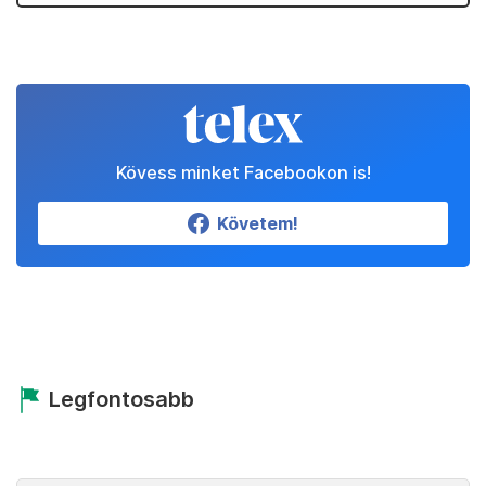
Kövess minket Facebookon is!
Követem!
Legfontosabb