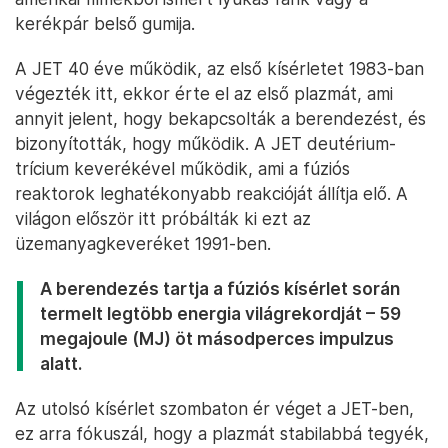
kerékpár belső gumija.
A JET 40 éve működik, az első kísérletet 1983-ban
végezték itt, ekkor érte el az első plazmát, ami
annyit jelent, hogy bekapcsolták a berendezést, és
bizonyították, hogy működik. A JET deutérium-
trícium keverékével működik, ami a fúziós
reaktorok leghatékonyabb reakcióját állítja elő. A
világon először itt próbálták ki ezt az
üzemanyagkeveréket 1991-ben.
A berendezés tartja a fúziós kísérlet során
termelt legtöbb energia világrekordját – 59
megajoule (MJ) öt másodperces impulzus
alatt.
Az utolsó kísérlet szombaton ér véget a JET-ben,
ez arra fókuszál, hogy a plazmát stabilabbá tegyék,