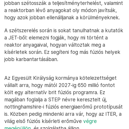
jobban szétosszák a teljesítményterhelést, valamint
a reaktorban lévő anyagokat oly módon javítsák,
hogy azok jobban ellenálljanak a körülményeknek.
A szétszerelés során is sokat tanulhatnak a kutatók
a JET-ből: elemezni fogják, hogy mi történt a
reaktor anyagaival, hogyan változtak meg a
kísérletek során. Ez segíteni fog más fúziós helyek
jobb karbantartásában.
Az Egyesült Királyság kormánya kötelezettséget
vállalt arra, hogy mától 2027-ig 650 millió fontot
költ egy alternatív brit fúziós programra. Ez
magában foglalja a STEP névre keresztelt új,
nottinghamshire-i fúziós energiaerőmű prototípusát
is. Közben pedig mindenki arra vár, hogy az ITER, a
világ első fúziós kísérleti erőműve
végre
megépüljön
, és szolgálatba álljon.