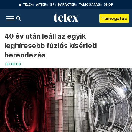
TELEX
AFTER
G7
KARAKTER
TÁMOGATÁS
SHOP
Támogatás
40 év után leáll az egyik
leghíresebb fúziós kísérleti
berendezés
TECHTUD