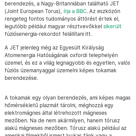
berendezés, a Nagy-Britanniában található JET
(Joint European Torus),
írja a BBC
. Az eszközön
rengeteg fontos tudományos áttörést értek el,
legutóbb például magyar résztvevőkkel
sikerült
fúziósenergia-rekordot felállítani itt.
A JET jelenleg még az Egyesült Királyság
Atomenergia Hatóságának oxfordi telephelyén
üzemel, és ez a világ legnagyobb és egyetlen, valós
fúziós üzemanyaggal üzemelni képes tokamak
berendezése.
A tokamak egy olyan berendezés, ami képes magas
hőmérsékletű plazmát tárolni, méghozzá egy
elektromágnes által létrehozott mágneses
mezőben. Na de nem akármilyen, hanem tórusz
alakú mágneses mezőben. Tórusz alakú például az
amerikai filmekből ismert lyukas fánk vagy a