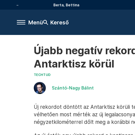
Berta, Bettina
Menü
Kereső
Újabb negatív rekor
Antarktisz körül
TECHTUD
Szántó-Nagy Bálint
Új rekordot döntött az Antarktisz körüli 
vélhetően most mérték az új legalacsonyab
négyzetkilométerrel dőlt meg a korábbi ne