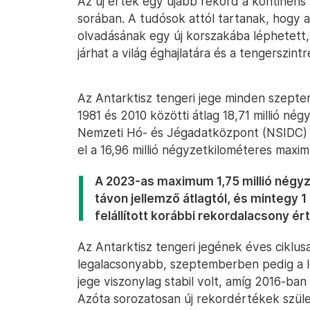
Az új érték egy újabb rekord a kontinens
sorában. A tudósok attól tartanak, hogy a 
olvadásának egy új korszakába léphetet
járhat a világ éghajlatára és a tengerszint
Az Antarktisz tengeri jege minden szeptem
1981 és 2010 közötti átlag 18,71 millió né
Nemzeti Hó- és Jégadatközpont (NSIDC) s
el a 16,96 millió négyzetkilométeres maxi
A 2023-as maximum 1,75 millió négyz
távon jellemző átlagtól, és mintegy 1
felállított korábbi rekordalacsony ért
Az Antarktisz tengeri jegének éves ciklus
legalacsonyabb, szeptemberben pedig a le
jege viszonylag stabil volt, amíg 2016-ban
Azóta sorozatosan új rekordértékek szüle