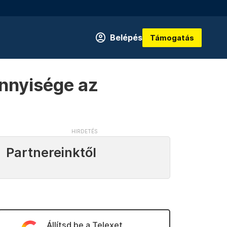
Belépés
Támogatás
ennyisége az
Partnereinktől
Állítsd be a Telexet