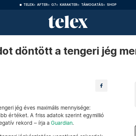
TELEX
AFTER
G7
KARAKTER
TÁMOGATÁS
SHOP
dot döntött a tengeri jég m
tengeri jég éves maximális mennyisége:
b értéket. A friss adatok szerint egymillió
gatív rekord – írja a
Guardian
.