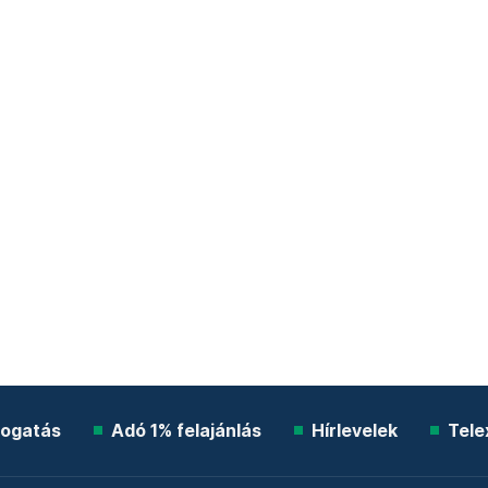
ogatás
Adó 1% felajánlás
Hírlevelek
Tele