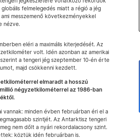
 tengeri jégkészletére vonatkozó rekordok
globális felmelegedés miatt a régió a jég
t, ami messzemenő következményekkel
re nézve.
berben eléri a maximális kiterjedését. Az
gyzetkilométer volt. Idén azonban az amerikai
zerint a tengeri jég szeptember 10-én érte
mumot, majd csökkenni kezdett.
etkilométerrel elmaradt a hosszú
 millió négyzetkilométerrel az 1986-ban
éktől.
ai vannak: minden évben februárban éri el a
gmagasabb szintjét. Az Antarktisz tengeri
 meg nem dőlt a nyári rekordalacsony szint.
ttek: köztük idén februárban is.