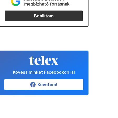
megbízható forrásnak!
Beállítom
Kövess minket Facebookon is!
Követem!