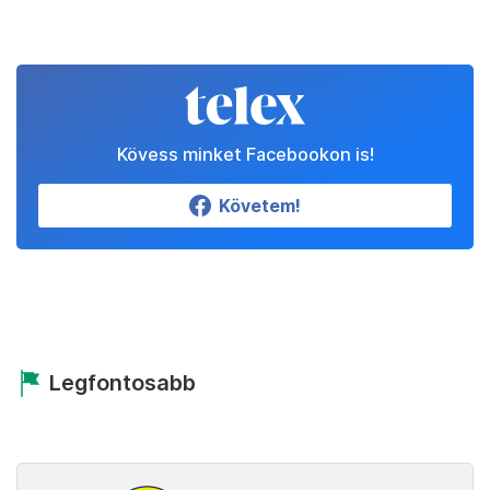
Kövess minket Facebookon is!
Követem!
Legfontosabb