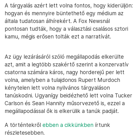
A tárgyalás azért lett volna fontos, hogy kiderüljön:
hogyan és mennyire büntethető egy médium az
általa tudatosan álhírekért. A Fox Newsnál
pontosan tudták, hogy a választási csalásos sztori
kamu, mégis erősen tolták ezt a narratívát.
Az ügy lezárásáról szóló megállapodás elkerülte
azt, amit a legtöbb szakértő szerint a konzervatív
csatorna számára káros, nagy horderejű per lett
volna, amelyben a tulajdonos Rupert Murdoch
kénytelen lett volna nyilvános tárgyaláson
tanúskodni. Ugyanígy beidézhető lett volna Tucker
Carlson és Sean Hannity műsorvezető is, ezzel a
megállapodással ők is elkerülik a tanúk padját.
A történtekről
ebben a cikkünkben
írtunk
részletesebben.