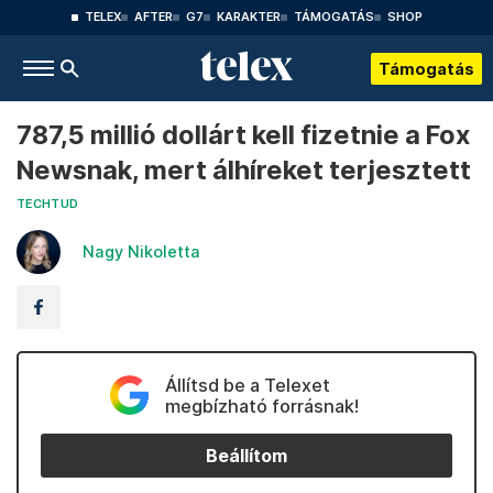
TELEX
AFTER
G7
KARAKTER
TÁMOGATÁS
SHOP
Támogatás
787,5 millió dollárt kell fizetnie a Fox
Newsnak, mert álhíreket terjesztett
TECHTUD
Nagy Nikoletta
Állítsd be a Telexet
megbízható forrásnak!
Beállítom