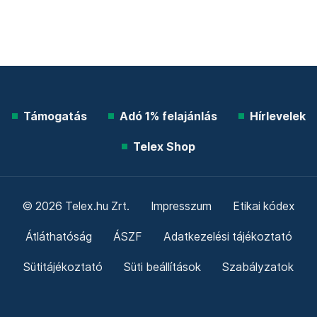
Támogatás
Adó 1% felajánlás
Hírlevelek
Telex Shop
© 2026 Telex.hu Zrt.
Impresszum
Etikai kódex
Átláthatóság
ÁSZF
Adatkezelési tájékoztató
Sütitájékoztató
Süti beállítások
Szabályzatok
Kommentelési szabályzat
Telex Sales