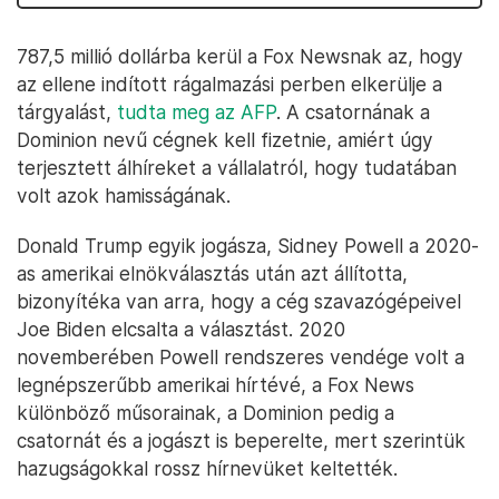
787,5 millió dollárba kerül a Fox Newsnak az, hogy
az ellene indított rágalmazási perben elkerülje a
tárgyalást,
tudta meg az AFP
. A csatornának a
Dominion nevű cégnek kell fizetnie, amiért úgy
terjesztett álhíreket a vállalatról, hogy tudatában
volt azok hamisságának.
Donald Trump egyik jogásza, Sidney Powell a 2020-
as amerikai elnökválasztás után azt állította,
bizonyítéka van arra, hogy a cég szavazógépeivel
Joe Biden elcsalta a választást. 2020
novemberében Powell rendszeres vendége volt a
legnépszerűbb amerikai hírtévé, a Fox News
különböző műsorainak, a Dominion pedig a
csatornát és a jogászt is beperelte, mert szerintük
hazugságokkal rossz hírnevüket keltették.