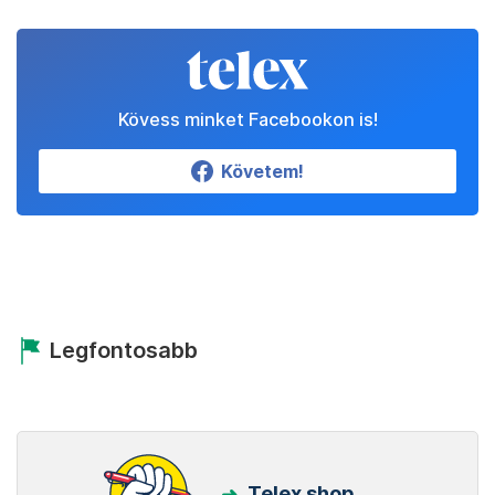
Kövess minket Facebookon is!
Követem!
Legfontosabb
Telex shop