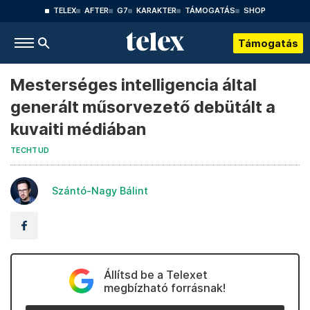
TELEX
AFTER
G7
KARAKTER
TÁMOGATÁS
SHOP
Támogatás
Mesterséges intelligencia által
generált műsorvezető debütált a
kuvaiti médiában
TECHTUD
Szántó-Nagy Bálint
Állítsd be a Telexet
megbízható forrásnak!