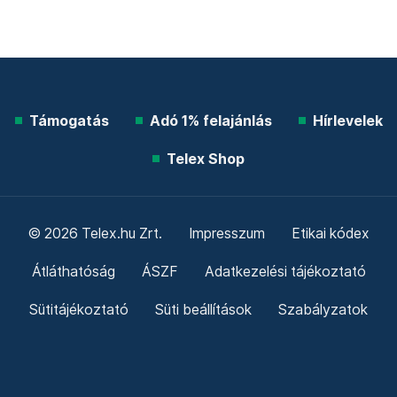
Támogatás
Adó 1% felajánlás
Hírlevelek
Telex Shop
© 2026 Telex.hu Zrt.
Impresszum
Etikai kódex
Átláthatóság
ÁSZF
Adatkezelési tájékoztató
Sütitájékoztató
Süti beállítások
Szabályzatok
Kommentelési szabályzat
Telex Sales