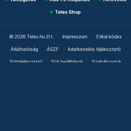
Telex Shop
© 2026 Telex.hu Zrt.
Impresszum
Etikai kódex
Átláthatóság
ÁSZF
Adatkezelési tájékoztató
Sütitájékoztató
Süti beállítások
Szabályzatok
Kommentelési szabályzat
Telex Sales