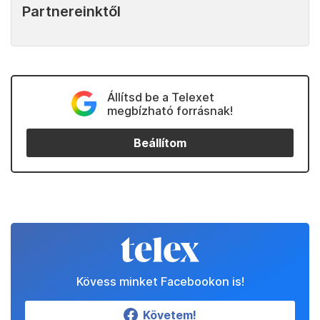
Partnereinktől
Állítsd be a Telexet
megbízható forrásnak!
Beállítom
Kövess minket Facebookon is!
Követem!