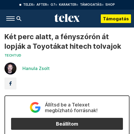
TELEX
AFTER
G7
KARAKTER
TÁMOGATÁS
SHOP
Támogatás
Két perc alatt, a fényszórón át
lopják a Toyotákat hitech tolvajok
TECHTUD
Hanula Zsolt
Állítsd be a Telexet
megbízható forrásnak!
Beállítom