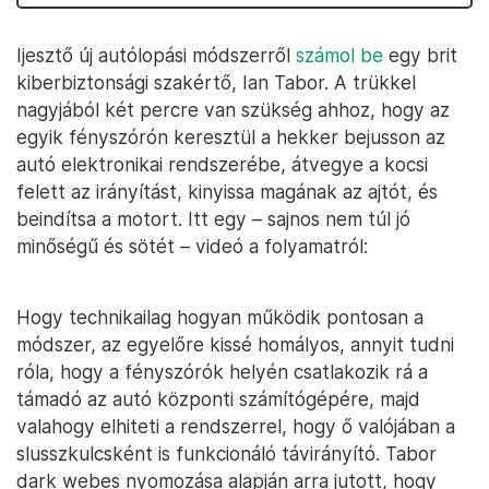
Ijesztő új autólopási módszerről
számol be
egy brit
kiberbiztonsági szakértő, Ian Tabor. A trükkel
nagyjából két percre van szükség ahhoz, hogy az
egyik fényszórón keresztül a hekker bejusson az
autó elektronikai rendszerébe, átvegye a kocsi
felett az irányítást, kinyissa magának az ajtót, és
beindítsa a motort. Itt egy – sajnos nem túl jó
minőségű és sötét – videó a folyamatról:
Hogy technikailag hogyan működik pontosan a
módszer, az egyelőre kissé homályos, annyit tudni
róla, hogy a fényszórók helyén csatlakozik rá a
támadó az autó központi számítógépére, majd
valahogy elhiteti a rendszerrel, hogy ő valójában a
slusszkulcsként is funkcionáló távirányító. Tabor
dark webes nyomozása alapján arra jutott, hogy