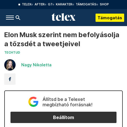
TELEX
AFTER
G7
KARAKTER
TÁMOGATÁS
SHOP
Támogatás
Elon Musk szerint nem befolyásolja
a tőzsdét a tweetjeivel
TECHTUD
Nagy Nikoletta
Állítsd be a Telexet
megbízható forrásnak!
Beállítom