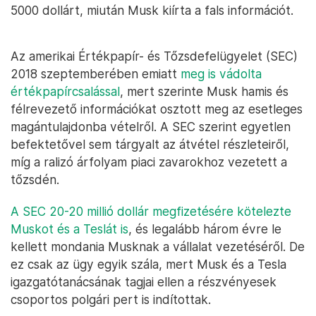
5000 dollárt, miután Musk kiírta a fals információt.
Az amerikai Értékpapír- és Tőzsdefelügyelet (SEC)
2018 szeptemberében emiatt
meg is vádolta
értékpapírcsalással
, mert szerinte Musk hamis és
félrevezető információkat osztott meg az esetleges
magántulajdonba vételről. A SEC szerint egyetlen
befektetővel sem tárgyalt az átvétel részleteiről,
míg a ralizó árfolyam piaci zavarokhoz vezetett a
tőzsdén.
A SEC 20-20 millió dollár megfizetésére kötelezte
Muskot és a Teslát is
, és legalább három évre le
kellett mondania Musknak a vállalat vezetéséről. De
ez csak az ügy egyik szála, mert Musk és a Tesla
igazgatótanácsának tagjai ellen a részvényesek
csoportos polgári pert is indítottak.