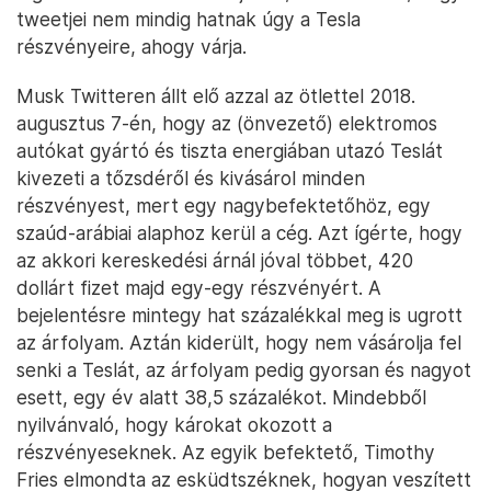
tweetjei nem mindig hatnak úgy a Tesla
részvényeire, ahogy várja.
Musk Twitteren állt elő azzal az ötlettel 2018.
augusztus 7-én, hogy az (önvezető) elektromos
autókat gyártó és tiszta energiában utazó Teslát
kivezeti a tőzsdéről és kivásárol minden
részvényest, mert egy nagybefektetőhöz, egy
szaúd-arábiai alaphoz kerül a cég. Azt ígérte, hogy
az akkori kereskedési árnál jóval többet, 420
dollárt fizet majd egy-egy részvényért. A
bejelentésre mintegy hat százalékkal meg is ugrott
az árfolyam. Aztán kiderült, hogy nem vásárolja fel
senki a Teslát, az árfolyam pedig gyorsan és nagyot
esett, egy év alatt 38,5 százalékot. Mindebből
nyilvánvaló, hogy károkat okozott a
részvényeseknek. Az egyik befektető, Timothy
Fries elmondta az esküdtszéknek, hogyan veszített