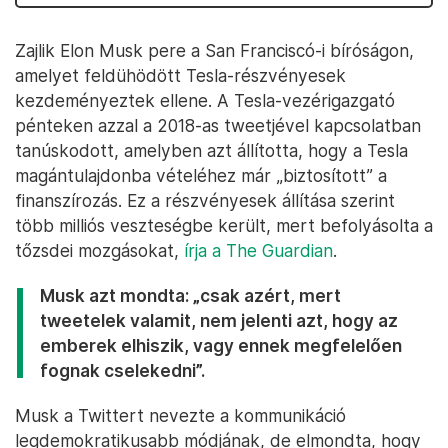
Zajlik Elon Musk pere a San Franciscó-i bíróságon,
amelyet feldühödött Tesla-részvényesek
kezdeményeztek ellene. A Tesla-vezérigazgató
pénteken azzal a 2018-as tweetjével kapcsolatban
tanúskodott, amelyben azt állította, hogy a Tesla
magántulajdonba vételéhez már „biztosított” a
finanszírozás. Ez a részvényesek állítása szerint
több milliós veszteségbe került, mert befolyásolta a
tőzsdei mozgásokat,
írja a The Guardian
.
Musk azt mondta: „csak azért, mert
tweetelek valamit, nem jelenti azt, hogy az
emberek elhiszik, vagy ennek megfelelően
fognak cselekedni”.
Musk a Twittert nevezte a kommunikáció
legdemokratikusabb módjának, de elmondta, hogy