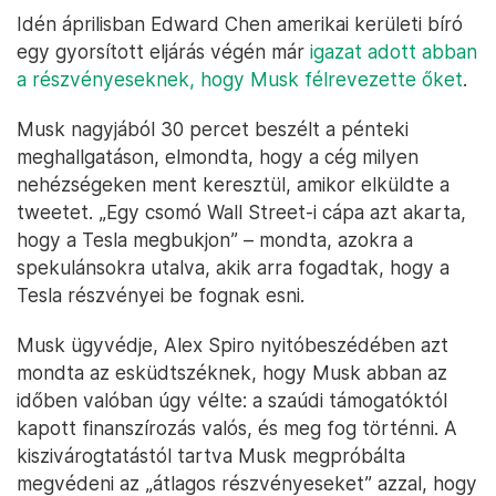
Idén áprilisban Edward Chen amerikai kerületi bíró
egy gyorsított eljárás végén már
igazat adott abban
a részvényeseknek, hogy Musk félrevezette őket
.
Musk nagyjából 30 percet beszélt a pénteki
meghallgatáson, elmondta, hogy a cég milyen
nehézségeken ment keresztül, amikor elküldte a
tweetet. „Egy csomó Wall Street-i cápa azt akarta,
hogy a Tesla megbukjon” – mondta, azokra a
spekulánsokra utalva, akik arra fogadtak, hogy a
Tesla részvényei be fognak esni.
Musk ügyvédje, Alex Spiro nyitóbeszédében azt
mondta az esküdtszéknek, hogy Musk abban az
időben valóban úgy vélte: a szaúdi támogatóktól
kapott finanszírozás valós, és meg fog történni. A
kiszivárogtatástól tartva Musk megpróbálta
megvédeni az „átlagos részvényeseket” azzal, hogy