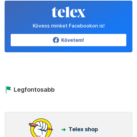
Kövess minket Facebookon is!
Követem!
Legfontosabb
Telex shop