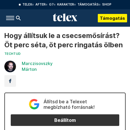
TELEX
AFTER
G7
KARAKTER
TÁMOGATÁS
SHOP
Támogatás
Hogy állítsuk le a csecsemősírást?
Öt perc séta, öt perc ringatás ölben
TECHTUD
Marczisovszky
Márton
Állítsd be a Telexet
megbízható forrásnak!
Beállítom