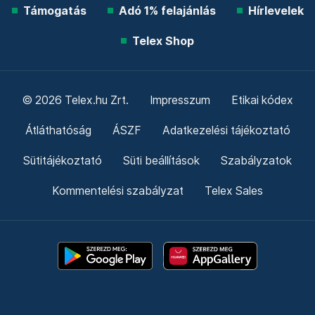
Támogatás
Adó 1% felajánlás
Hírlevelek
Telex Shop
© 2026 Telex.hu Zrt.
Impresszum
Etikai kódex
Átláthatóság
ÁSZF
Adatkezelési tájékoztató
Sütitájékoztató
Süti beállítások
Szabályzatok
Kommentelési szabályzat
Telex Sales