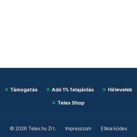
Támogatás
Adó 1% felajánlás
Hírlevelek
Telex Shop
© 2026 Telex.hu Zrt.
Impresszum
Etikai kódex