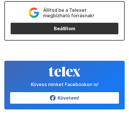
Állítsd be a Telexet
megbízható forrásnak!
Beállítom
Kövess minket Facebookon is!
Követem!