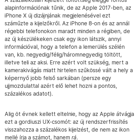
alapinformációnak tűnik, de az Apple 2017-ben, az
iPhone X új dizájnjának megjelenésével ezt
száműzte a kijelzőkről. Az iPhone 8-on és az annál
régebbi telefonokon maradt minden a régiben, de
az új készülékeken csak egy ikon látszik, annyi
információval, hogy a telefon a lemerülés szélén
van, kb. negyedig/félig/háromnegyedig töltött,
illetve teli az aksi. Erre azért volt szükség, mert a
kamerakivágás miatt hirtelen szűkössé vált a hely a
képernyő jobb felső sarkában (persze egy
ujjmozdulattal azért elő lehet hozni a pontos,
százalékos adatot).
Alig öt évnek kellett eltelnie, hogy az Apple átvágja
ezt a gordiuszi UX-csomót: az új rendszerfrissítés
visszahozza a százalékos kijelzést, de nem az ikon
mellé írja a számot, hanem
rá
.