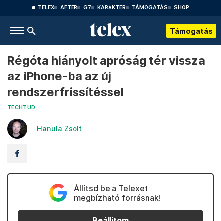
TELEX
AFTER
G7
KARAKTER
TÁMOGATÁS
SHOP
Támogatás
Régóta hiányolt apróság tér vissza
az iPhone-ba az új
rendszerfrissítéssel
TECHTUD
Hanula Zsolt
Állítsd be a Telexet
megbízható forrásnak!
Beállítom