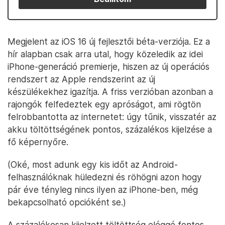
Megjelent az iOS 16 új fejlesztői béta-verziója. Ez a
hír alapban csak arra utal, hogy közeledik az idei
iPhone-generáció premierje, hiszen az új operációs
rendszert az Apple rendszerint az új
készülékekhez igazítja. A friss verzióban azonban a
rajongók felfedeztek egy apróságot, ami rögtön
felrobbantotta az internetet: úgy tűnik, visszatér az
akku töltöttségének pontos, százalékos kijelzése a
fő képernyőre.
(Oké, most adunk egy kis időt az Android-
felhasználóknak hüledezni és röhögni azon hogy
pár éve tényleg nincs ilyen az iPhone-ben, még
bekapcsolható opcióként se.)
A százalékosan kijelzett töltöttség eléggé fontos