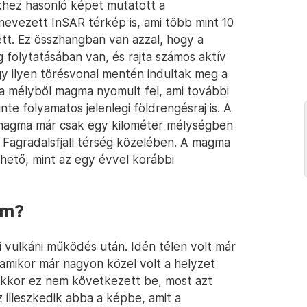
khez hasonló képet mutatott a
nevezett InSAR térkép is, ami több mint 10
ett. Ez összhangban van azzal, hogy a
g folytatásában van, és rajta számos aktív
gy ilyen törésvonal mentén indultak meg a
 a mélyből magma nyomult fel, ami további
nte folyamatos jelenlegi földrengésraj is. A
a magma már csak egy kilométer mélységben
a Fagradalsfjall térség közelében. A magma
hető, mint az egy évvel korábbi
em?
i vulkáni működés után. Idén télen volt már
amikor már nagyon közel volt a helyzet
Akkor ez nem következett be, most azt
 illeszkedik abba a képbe, amit a