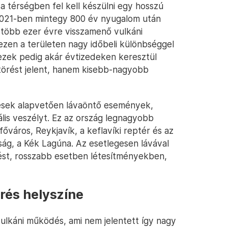
 a térségben fel kell készülni egy hosszú
. 2021-ben mintegy 800 év nyugalom után
, több ezer évre visszamenő vulkáni
zen a területen nagy időbeli különbséggel
ezek pedig akár évtizedeken keresztül
törést jelent, hanem kisebb-nagyobb
rések alapvetően lávaöntő események,
lis veszélyt. Ez az ország legnagyobb
város, Reykjavík, a keflavíki reptér és az
ság, a Kék Lagúna. Az esetlegesen lávával
ést, rosszabb esetben létesítményekben,
rés helyszíne
ulkáni működés, ami nem jelentett így nagy