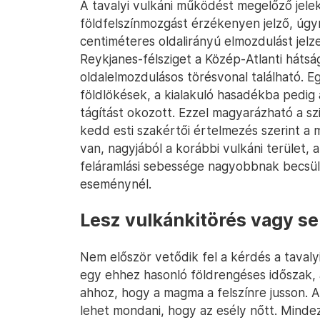
A tavalyi vulkáni működést megelőző jele
földfelszínmozgást érzékenyen jelző, úgy
centiméteres oldalirányú elmozdulást jelz
Reykjanes-félsziget a Közép-Atlanti hátsá
oldalelmozdulásos törésvonal található. E
földlökések, a kialakuló hasadékba pedig
tágítást okozott. Ezzel magyarázható a szi
kedd esti szakértői értelmezés szerint 
van, nagyjából a korábbi vulkáni terület, 
feláramlási sebessége nagyobbnak becsül
eseménynél.
Lesz vulkánkitörés vagy s
Nem először vetődik fel a kérdés a tavaly
egy ehhez hasonló földrengéses időszak, 
ahhoz, hogy a magma a felszínre jusson. 
lehet mondani, hogy az esély nőtt. Mindez