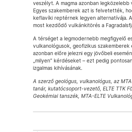
veszélyt. A magma azonban legközelebb vár
Egyes szakemberek azt is felvetették, ho
keflavíki reptérnek legyen alternatívája. 
most kezdődő vulkánkitörés a Fagradalsfja
A térséget a legmodernebb megfigyelő esz
vulkanológusok, geofizikus szakemberek ér
azonban előre jelezni egy jövőbeli esemény
„milyen” kérdéseket – ezt pedig pontosa
izgalmas kihívásának.
A szerző geológus, vulkanológus, az MTA 
tanár, kutatócsoport-vezető, ELTE TTK Fö
Geokémiai tanszék, MTA-ELTE Vulkanológ