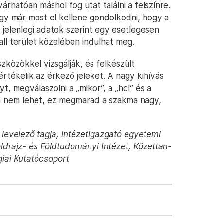
hatóan máshol fog utat találni a felszínre.
gy már most el kellene gondolkodni, hogy a
A jelenlegi adatok szerint egy esetlegesen
ll terület közelében indulhat meg.
közökkel vizsgálják, és felkészült
tékelik az érkező jeleket. A nagy kihívás
t, megválaszolni a „mikor”, a „hol” és a
n nem lehet, ez megmarad a szakma nagy,
levelező tagja, intézetigazgató egyetemi
ldrajz- és Földtudományi Intézet, Kőzettan-
iai Kutatócsoport