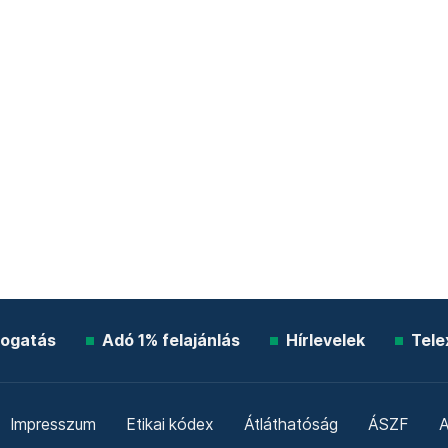
ogatás
Adó 1% felajánlás
Hírlevelek
Tele
Impresszum
Etikai kódex
Átláthatóság
ÁSZF
A