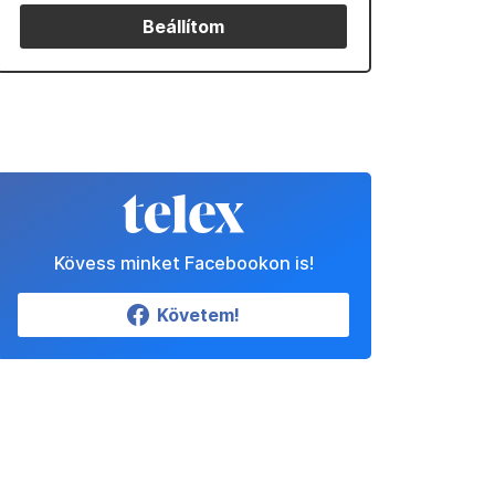
Beállítom
Kövess minket Facebookon is!
Követem!