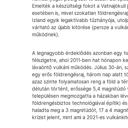
Emelték a készültségi fokot a Vatnajökull
esetében is, mivel szokatlan földrengésra
Izland egyik legaktívabb tűzhányója, utolj
várható az újabb kitörése (persze a vulká
működnek).
A legnagyobb érdeklődés azonban egy har
félszigetre, ahol 2011-ben hat hónapon ker
lávaöntő vulkáni működés. Július 30-án, 
egy erős földrengésraj, három nap alatt t
azaz szinte folyamatosan reng a föld a t
délután történt, erőssége 5,4 magnitúdó v
településen megmozgatta a házakban lévő 
földrengésbiztos technológiával építik) és
haladta meg a 3 magnitúdót, 17 a 4 magni
krízist jelent, mint ami a 2021-es vulkánki