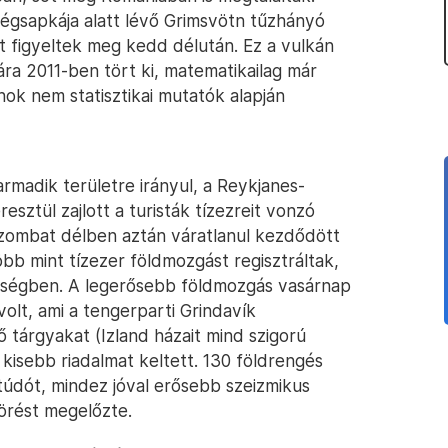
 jégsapkája alatt lévő Grimsvötn tűzhányó
jt figyeltek meg kedd délután. Ez a vulkán
ára 2011-ben tört ki, matematikailag már
nok nem statisztikai mutatók alapján
madik területre irányul, a Reykjanes-
esztül zajlott a turisták tízezreit vonzó
szombat délben aztán váratlanul kezdődött
öbb mint tízezer földmozgást regisztráltak,
érségben. A legerősebb földmozgás vasárnap
olt, ami a tengerparti Grindavík
tárgyakat (Izland házait mind szigorú
 kisebb riadalmat keltett. 130 földrengés
túdót, mindez jóval erősebb szeizmikus
törést megelőzte.