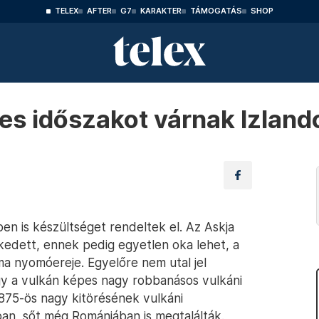
TELEX
AFTER
G7
KARAKTER
TÁMOGATÁS
SHOP
es időszakot várnak Izland
n is készültséget rendeltek el. Az Askja
kedett, ennek pedig egyetlen oka lehet, a
a nyomóereje. Egyelőre nem utal jel
ogy a vulkán képes nagy robbanásos vulkáni
1875-ös nagy kitörésének vulkáni
n, sőt még Romániában is megtalálták.