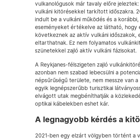
vulkanológusok már tavaly előre jeleztek:
vulkáni kitörésekkel tarkított időszakra
indult be a vulkáni működés és a korábbi
eseményeket értékelve az látható, hogy e
következnek az aktív vulkáni időszakok, 
eltarthatnak. Ez nem folyamatos vulkánki
szünetekkel zajló aktív vulkáni fázisokat.
A Reykjanes-félszigeten zajló vulkánkitö
azonban nem szabad lebecsülni a potenciá
népsűrűségű területe, nem messze van a fő
egyik legnépszerűbb turisztikai látványos
elvágott utak megbéníthatják a közleked
optikai kábelekben eshet kár.
A legnagyobb kérdés a kitö
2021-ben egy elzárt völgyben történt a v