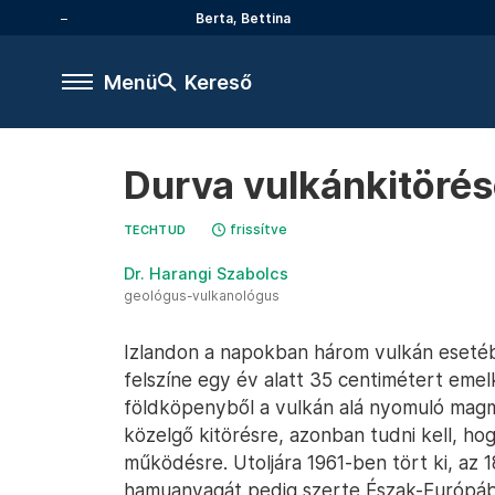
Berta, Bettina
Menü
Kereső
Durva vulkánkitörés
frissítve
TECHTUD
Dr. Harangi Szabolcs
geológus-vulkanológus
Izlandon a napokban három vulkán esetébe
felszíne egy év alatt 35 centimétert emel
földköpenyből a vulkán alá nyomuló magm
közelgő kitörésre, azonban tudni kell, h
működésre. Utoljára 1961-ben tört ki, az 
hamuanyagát pedig szerte Észak-Európába