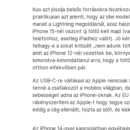
Kuo azt jósolja belsős forrásokra hivatkoz
praktikusan azt jelenti, hogy az idei mod
marad a Lightning megoldásnál, azaz haszn
iPhone 15-nél viszont új töltő kell majd 
telefonhoz, esetleg iPadhez valót). Jó ké
felhagy-e a sokat kritizált „nem adunk töl
amit az iPhone 12-nél vezettek be, környe
kimondva-kimondatlanul arra, hogy a töl
otthon elfekvőben pár.
Az USB-C-re váltással az Apple nemcsak 
tenné a csatlakozót a mobilos világban, d
sebességet adna az iPhone-oknak. Az EU m
rákényszeríteni az Apple-t hogy tegye sz
eddig a cég ellenállt, húzta az időt, és k
Az iPhone 14-gyel kapcsolatban egyébké