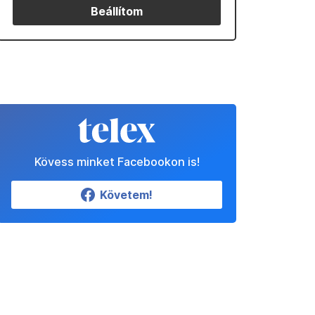
Beállítom
Kövess minket Facebookon is!
Követem!