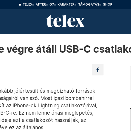
TELEX
AFTER
G7
KARAKTER
TÁMOGATÁS
SHOP
e végre átáll USB-C csatla
inkább jólértesült és megbízható források
nságairól van szó. Most igazi bombahírrel
kít az iPhone-ok Lightning csatlakozójával,
SB-C-re. Ez nem lenne óriási meglepetés,
deje ezt a csatlakozót használják, az
ve ez az általános.