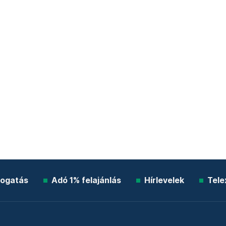
ogatás
Adó 1% felajánlás
Hírlevelek
Tele
Impresszum
Etikai kódex
Átláthatóság
ÁSZF
A