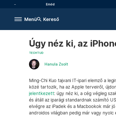
Emőd
Menü
Kereső
Úgy néz ki, az iPhon
TECHTUD
Hanula Zsolt
Ming-Chi Kuo tajvani IT-ipari elemző a leg
közé tartozik, ha az Apple terveiről, újdo
jelentkezett
: úgy néz ki, a cég végleg sza
és átáll az iparági standardnak számító U
elvégre az iPadek és a Macbookok már jó i
androidos világban pedig már vagy nyolc é