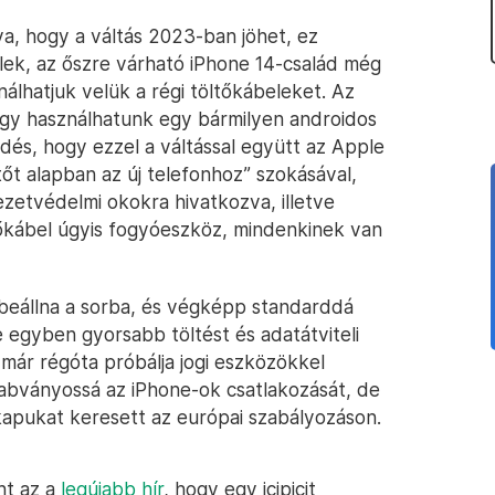
va, hogy a váltás 2023-ban jöhet, ez
ellek, az őszre várható iPhone 14-család még
álhatjuk velük a régi töltőkábeleket. Az
(vagy használhatunk egy bármilyen androidos
rdés, hogy ezzel a váltással együtt az Apple
tőt alapban az új telefonhoz” szokásával,
zetvédelmi okokra hivatkozva, illetve
tőkábel úgyis fogyóeszköz, mindenkinek van
beállna a sorba, és végképp standarddá
e egyben gyorsabb töltést és adatátviteli
ár régóta próbálja jogi eszközökkel
abványossá az iPhone-ok csatlakozását, de
iskapukat keresett az európai szabályozáson.
nt az a
legújabb hír
, hogy egy icipicit