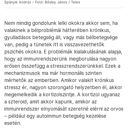
Spányik András – Fotó: Bődey János / Telex
Nem mindig gondolunk lelki okokra akkor sem, ha
valakinek a bélproblémái hátterében krónikus,
gyulladásos betegség áll, vagy más bélbetegsége
van, pedig a tünetek itt is visszavezethetők
pszichés okokra. E problémák kialakulásának alapja,
hogy az immunrendszerünk megborulása nagyon
erősen összefügg a stresszrendszerünkkel. Ezek a
mechanizmusok ma már hormonális szinten
mérhetők az emberben. Amikor valakit krónikus
stressz ér, nagyon szorongató helyzetben él, akkor
megemelkedik a kortizolszintje. A kortizol ugyanaz
a szteroid, amit akkor kapunk, amikor az
immunrendszer elnyomását szeretné elérni az orvos
– például egy autoimmun betegség kezelése
esetén.