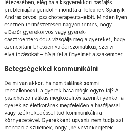
létezésében, elég ha a kisgyerekkori hasfájás
problémájára gondol – mondta a Telexnek Spányik
András orvos, pszichoterapeuta-jelölt. Minden ilyen
esetben természetesen nagyon fontos, hogy
először gyerekorvos vagy gyerek-
gasztroenterológus vizsgálja meg a gyereket, hogy
azonosítani lehessen valódi szomatikus, szervi
elváltozásokat – hívja fel a figyelmet a szakember.
Betegségekkel kommunikálni
De mi van akkor, ha nem találnak semmi
rendelleneset, a gyerek hasa mégis egyre fáj? A
pszichoszomatikus megközelítés szerint ilyenkor a
gyerek az életkorának megfelelően a hasfájással
vagy székrekedéssel tud kommunikálni a
környezetével. Gyerekként ugyanis nem tudja azt
mondani a szüleinek, hogy „ne veszekedjetek