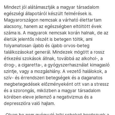
Mindezt jól alátámasztják a magyar társadalom
egészségi állapotáról készült felmérések is.
Magyarországon nemcsak a várható élettartam
alacsony, hanem az egészségben eltöltött évek
száma is. A magyarok nemcsak korán halnak, de az
életük jelentős részét is betegen töltik, ami
folyamatosan újabb és újabb orvos-beteg
találkozásokat generál. Mindezek mögött a rossz
étkezési szokások állnak, továbbá az alkohol-, a
drog-, a cigaretta-, a gyógyszerhasználat kimagasló
szintje, vagy a mozgáshiány. A vezető halálokok, a
szív- és érrendszeri betegségek és a daganatos
megbetegedések előzményeként ott van a stressz
és a szorongás, miközben a magyar társadalom
körében eleve jellemző a negativizmus és a
depresszióra való hajlam.
„Olyan be nem gyógyuló lelki sebeket hordozunk a