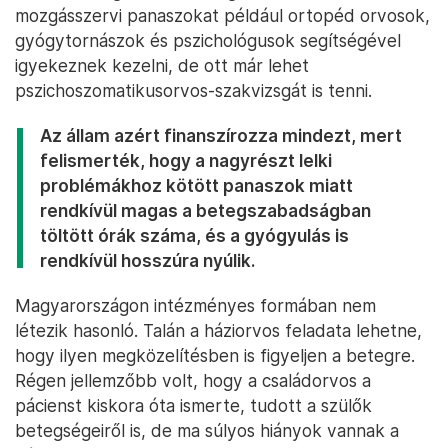
mozgásszervi panaszokat például ortopéd orvosok,
gyógytornászok és pszichológusok segítségével
igyekeznek kezelni, de ott már lehet
pszichoszomatikusorvos-szakvizsgát is tenni.
Az állam azért finanszírozza mindezt, mert
felismerték, hogy a nagyrészt lelki
problémákhoz kötött panaszok miatt
rendkívül magas a betegszabadságban
töltött órák száma, és a gyógyulás is
rendkívül hosszúra nyúlik.
Magyarországon intézményes formában nem
létezik hasonló. Talán a háziorvos feladata lehetne,
hogy ilyen megközelítésben is figyeljen a betegre.
Régen jellemzőbb volt, hogy a családorvos a
pácienst kiskora óta ismerte, tudott a szülők
betegségeiről is, de ma súlyos hiányok vannak a