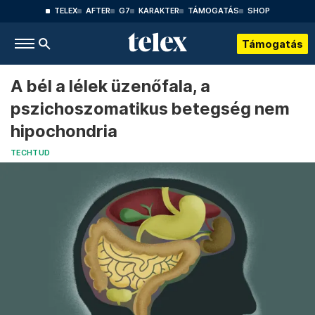
TELEX
AFTER
G7
KARAKTER
TÁMOGATÁS
SHOP
Támogatás
A bél a lélek üzenőfala, a
pszichoszomatikus betegség nem
hipochondria
TECHTUD