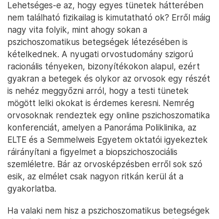
Lehetséges-e az, hogy egyes tünetek hátterében
nem található fizikailag is kimutatható ok? Erről máig
nagy vita folyik, mint ahogy sokan a
pszichoszomatikus betegségek létezésében is
kételkednek. A nyugati orvostudomány szigorú
racionális tényeken, bizonyítékokon alapul, ezért
gyakran a betegek és olykor az orvosok egy részét
is nehéz meggyőzni arról, hogy a testi tünetek
mögött lelki okokat is érdemes keresni. Nemrég
orvosoknak rendeztek egy online pszichoszomatika
konferenciát, amelyen a Panoráma Poliklinika, az
ELTE és a Semmelweis Egyetem oktatói igyekeztek
ráirányítani a figyelmet a biopszichoszociális
szemléletre. Bár az orvosképzésben erről sok szó
esik, az elmélet csak nagyon ritkán kerül át a
gyakorlatba.
Ha valaki nem hisz a pszichoszomatikus betegségek