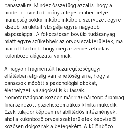
panaszaikra. Mindez összefügg azzal is, hogy a
modern orvostudomány a teljes ember helyett
manapság sokkal inkább inkább a szervezet egyre
kisebb területeit vizsgálja egyre nagyobb
alapossággal. A fokozatosan bővülő tudásanyag
miatt egyre szűkebbek az orvosi szakterületek, ma
már ott tartunk, hogy még a szemészetnek is
különböző alágazatai vannak.
A nagyon fragmentált hazai egészségügyi
ellátásban alig-alig van lehetőség arra, hogy a
panaszok mögött a pszichológiai okokat,
élethelyzeti válságokat is kutassák.
Németországban közben már 120-nál több államilag
finanszírozott pszichoszomatikus klinika működik.
Ezek tulajdonképpen rehabilitációs intézmények,
ahol a különböző orvosi szakterületek képviselői
közösen dolgoznak a betegekért. A különböző