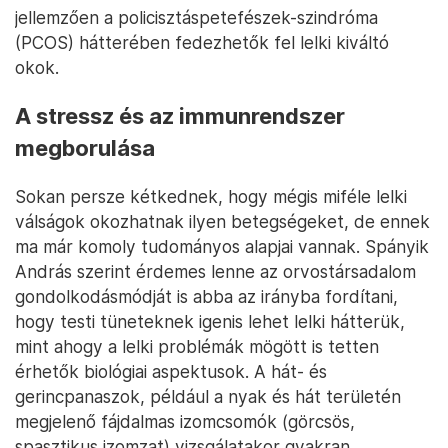
jellemzően a policisztáspetefészek-szindróma
(PCOS) hátterében fedezhetők fel lelki kiváltó
okok.
A stressz és az immunrendszer
megborulása
Sokan persze kétkednek, hogy mégis miféle lelki
válságok okozhatnak ilyen betegségeket, de ennek
ma már komoly tudományos alapjai vannak. Spányik
András szerint érdemes lenne az orvostársadalom
gondolkodásmódját is abba az irányba fordítani,
hogy testi tüneteknek igenis lehet lelki hátterük,
mint ahogy a lelki problémák mögött is tetten
érhetők biológiai aspektusok. A hát- és
gerincpanaszok, például a nyak és hát területén
megjelenő fájdalmas izomcsomók (görcsös,
spasztikus izomzat) vizsgálatakor gyakran