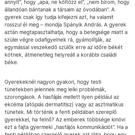
annyit”, hogy „apa, ne költözz el”, „nem bírom, hogy
állandóan bántanak a társaim az óvodában”. A
gyerek csak így tudja kifejezni azt, ha valamit
rosszul él meg – mondja Spányik András. A gyerek
aztán megtapasztalhatja, hogy a betegsége miatt a
szülei végre odafigyelnek rá, gyámolítják, az
egymással veszekedő szülők erre az időre békét
kötnek, átmenetileg helyreáll a korábbi családi
béke.
Gyerekeknél nagyon gyakori, hogy testi
tünetekben jelennek meg lelki problémák,
szorongások. A hasfájás mellett ilyen például az
ekcéma (atópiás dermatitisz) vagy az asztmatikus
tünetek. Mi történik a fenti példában szereplő
gyerekkel, ha felnő? Az emberek többsége kinövi
ezt a fajta gyermeki „hasfájós kommunikációt”. Ha a
fenti példában szereplő gyerek azt látja, hogy egy