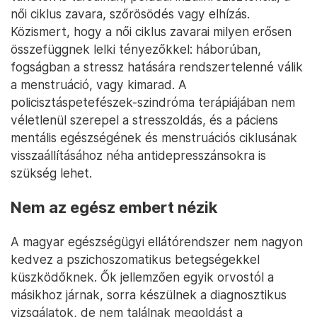
női ciklus zavara, szőrösödés vagy elhízás.
Közismert, hogy a női ciklus zavarai milyen erősen
összefüggnek lelki tényezőkkel: háborúban,
fogságban a stressz hatására rendszertelenné válik
a menstruáció, vagy kimarad. A
policisztáspetefészek-szindróma terápiájában nem
véletlenül szerepel a stresszoldás, és a páciens
mentális egészségének és menstruációs ciklusának
visszaállításához néha antidepresszánsokra is
szükség lehet.
Nem az egész embert nézik
A magyar egészségügyi ellátórendszer nem nagyon
kedvez a pszichoszomatikus betegségekkel
küszködőknek. Ők jellemzően egyik orvostól a
másikhoz járnak, sorra készülnek a diagnosztikus
vizsgálatok, de nem találnak megoldást a