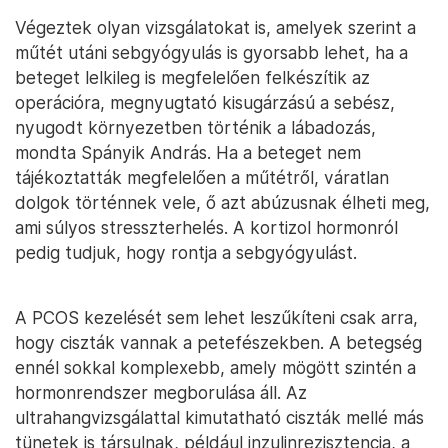
Végeztek olyan vizsgálatokat is, amelyek szerint a
műtét utáni sebgyógyulás is gyorsabb lehet, ha a
beteget lelkileg is megfelelően felkészítik az
operációra, megnyugtató kisugárzású a sebész,
nyugodt környezetben történik a lábadozás,
mondta Spányik András. Ha a beteget nem
tájékoztatták megfelelően a műtétről, váratlan
dolgok történnek vele, ő azt abúzusnak élheti meg,
ami súlyos stresszterhelés. A kortizol hormonról
pedig tudjuk, hogy rontja a sebgyógyulást.
A PCOS kezelését sem lehet leszűkíteni csak arra,
hogy ciszták vannak a petefészekben. A betegség
ennél sokkal komplexebb, amely mögött szintén a
hormonrendszer megborulása áll. Az
ultrahangvizsgálattal kimutatható ciszták mellé más
tünetek is társulnak, például inzulinrezisztencia, a