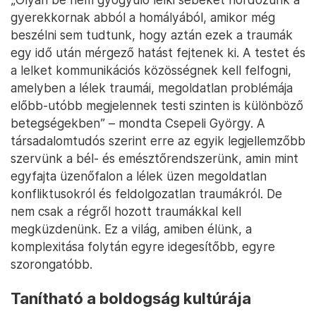
gyerekkornak abból a homályából, amikor még
beszélni sem tudtunk, hogy aztán ezek a traumák
egy idő után mérgező hatást fejtenek ki. A testet és
a lelket kommunikációs közösségnek kell felfogni,
amelyben a lélek traumái, megoldatlan problémája
előbb-utóbb megjelennek testi szinten is különböző
betegségekben” – mondta Csepeli György. A
társadalomtudós szerint erre az egyik legjellemzőbb
szervünk a bél- és emésztőrendszerünk, amin mint
egyfajta üzenőfalon a lélek üzen megoldatlan
konfliktusokról és feldolgozatlan traumákról. De
nem csak a régről hozott traumákkal kell
megküzdenünk. Ez a világ, amiben élünk, a
komplexitása folytán egyre idegesítőbb, egyre
szorongatóbb.
Tanítható a boldogság kultúrája