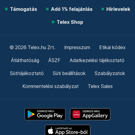
Támogatás
Adó 1% felajánlás
Hírlevelek
Telex Shop
© 2026 Telex.hu Zrt.
Impresszum
Etikai kódex
Átláthatóság
ÁSZF
Adatkezelési tájékoztató
Sütitájékoztató
Süti beállítások
Szabályzatok
Kommentelési szabályzat
Telex Sales