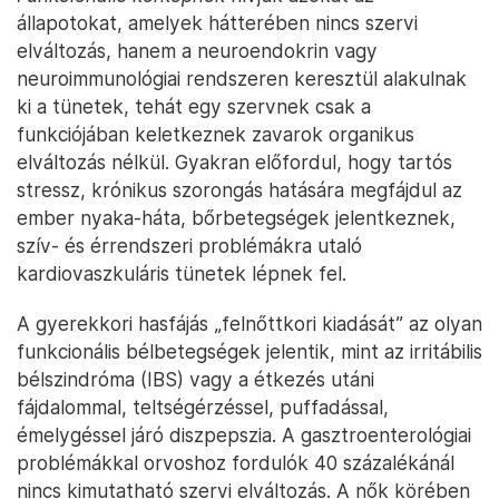
állapotokat, amelyek hátterében nincs szervi
elváltozás, hanem a neuroendokrin vagy
neuroimmunológiai rendszeren keresztül alakulnak
ki a tünetek, tehát egy szervnek csak a
funkciójában keletkeznek zavarok organikus
elváltozás nélkül. Gyakran előfordul, hogy tartós
stressz, krónikus szorongás hatására megfájdul az
ember nyaka-háta, bőrbetegségek jelentkeznek,
szív- és érrendszeri problémákra utaló
kardiovaszkuláris tünetek lépnek fel.
A gyerekkori hasfájás „felnőttkori kiadását” az olyan
funkcionális bélbetegségek jelentik, mint az irritábilis
bélszindróma (IBS) vagy a étkezés utáni
fájdalommal, teltségérzéssel, puffadással,
émelygéssel járó diszpepszia. A gasztroenterológiai
problémákkal orvoshoz fordulók 40 százalékánál
nincs kimutatható szervi elváltozás. A nők körében