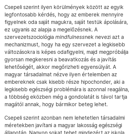
Csepeli szerint ilyen körülmények között az egyik
legfontosabb kérdés, hogy az emberek mennyire
figyelnek oda saját magukra, saját testük ápolására,
ez ugyanis az alapja a megelőzésnek. A
szervezetszociológia
mindfulness
nek nevezi azt a
mechanizmust, hogy ha egy szervezet a legkisebb
változásokra is képes odafigyelni, majd megpróbálja
gyorsan megkeresni a beavatkozás és a javítás
lehetőségét, akkor megőrizheti egyensúlyát. A
magyar társadalmat nézve ilyen értelemben az
embereknek csak kisebb része hipochonder, aki a
legkisebb egészségi problémára is azonnal reagálna,
a többség eközben még a gondolatát is távol tartja
magától annak, hogy bármikor beteg lehet.
Csepeli szerint azonban nem lehetetlen társadalmi
méretekben javítani a magyar lakosság egészségi
állapotán. Nagyon sokat tehet mindezért az iskola.