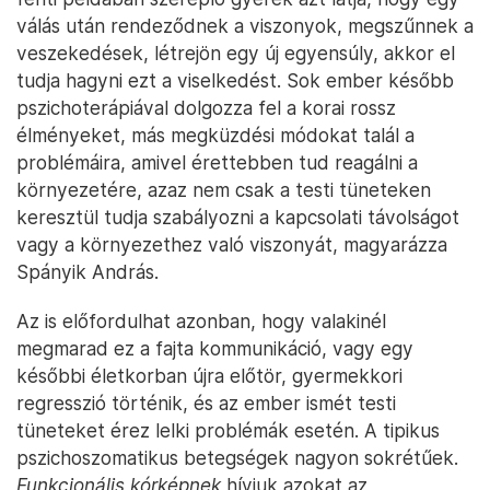
válás után rendeződnek a viszonyok, megszűnnek a
veszekedések, létrejön egy új egyensúly, akkor el
tudja hagyni ezt a viselkedést. Sok ember később
pszichoterápiával dolgozza fel a korai rossz
élményeket, más megküzdési módokat talál a
problémáira, amivel érettebben tud reagálni a
környezetére, azaz nem csak a testi tüneteken
keresztül tudja szabályozni a kapcsolati távolságot
vagy a környezethez való viszonyát, magyarázza
Spányik András.
Az is előfordulhat azonban, hogy valakinél
megmarad ez a fajta kommunikáció, vagy egy
későbbi életkorban újra előtör, gyermekkori
regresszió történik, és az ember ismét testi
tüneteket érez lelki problémák esetén. A tipikus
pszichoszomatikus betegségek nagyon sokrétűek.
Funkcionális kórképnek
hívjuk azokat az