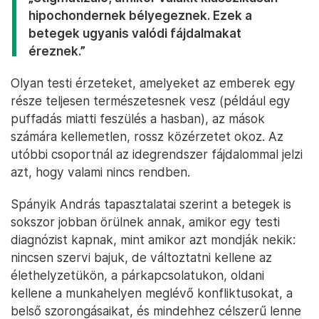
hipochondernek bélyegeznek. Ezek a
betegek ugyanis valódi fájdalmakat
éreznek.”
Olyan testi érzeteket, amelyeket az emberek egy
része teljesen természetesnek vesz (például egy
puffadás miatti feszülés a hasban), az mások
számára kellemetlen, rossz közérzetet okoz. Az
utóbbi csoportnál az idegrendszer fájdalommal jelzi
azt, hogy valami nincs rendben.
Spányik András tapasztalatai szerint a betegek is
sokszor jobban örülnek annak, amikor egy testi
diagnózist kapnak, mint amikor azt mondják nekik:
nincsen szervi bajuk, de változtatni kellene az
élethelyzetükön, a párkapcsolatukon, oldani
kellene a munkahelyen meglévő konfliktusokat, a
belső szorongásaikat, és mindehhez célszerű lenne