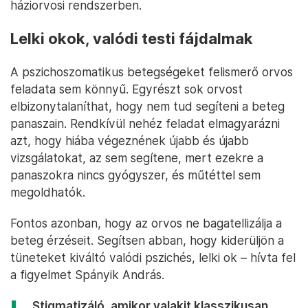
háziorvosi rendszerben.
Lelki okok, valódi testi fájdalmak
A pszichoszomatikus betegségeket felismerő orvos
feladata sem könnyű. Egyrészt sok orvost
elbizonytalaníthat, hogy nem tud segíteni a beteg
panaszain. Rendkívül nehéz feladat elmagyarázni
azt, hogy hiába végeznének újabb és újabb
vizsgálatokat, az sem segítene, mert ezekre a
panaszokra nincs gyógyszer, és műtéttel sem
megoldhatók.
Fontos azonban, hogy az orvos ne bagatellizálja a
beteg érzéseit. Segítsen abban, hogy kiderüljön a
tüneteket kiváltó valódi pszichés, lelki ok – hívta fel
a figyelmet Spányik András.
„Stigmatizáló, amikor valakit klasszikusan