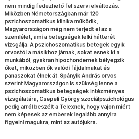
nem mindig fedezhető fel szervi elváltozás.
Miközben Németországban már 120
pszichoszomatikus klinika működik,
Magyarországon még nem terjedt el az a
szemlélet, ami a betegségek lelki hátterét
vizsgálja. A pszichoszomatikus betegek egyik
orvostól a másikhoz járnak, sokat esnek ki a
munkából, gyakran hipochondernek bélyegzik
őket, miközben ők valódi fájdalmakat és
panaszokat élnek át. Spányik András orvos
szerint Magyarországon is szükség lenne a
pszichoszomatikus betegségek intézményes
vizsgálatára, Csepeli György szociálpszichológus
pedig arról beszélt a Telexnek, hogy vajon miért
nem képesek az emberek legalább annyira
figyelni magukra, mint az autójukra.