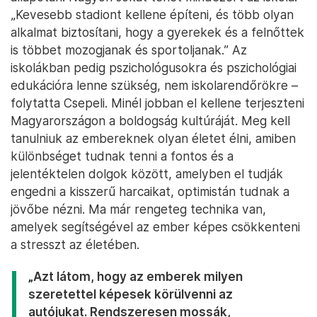
„Kevesebb stadiont kellene építeni, és több olyan
alkalmat biztosítani, hogy a gyerekek és a felnőttek
is többet mozogjanak és sportoljanak.” Az
iskolákban pedig pszichológusokra és pszichológiai
edukációra lenne szükség, nem iskolarendőrökre –
folytatta Csepeli. Minél jobban el kellene terjeszteni
Magyarországon a boldogság kultúráját. Meg kell
tanulniuk az embereknek olyan életet élni, amiben
különbséget tudnak tenni a fontos és a
jelentéktelen dolgok között, amelyben el tudják
engedni a kisszerű harcaikat, optimistán tudnak a
jövőbe nézni. Ma már rengeteg technika van,
amelyek segítségével az ember képes csökkenteni
a stresszt az életében.
„Azt látom, hogy az emberek milyen
szeretettel képesek körülvenni az
autójukat. Rendszeresen mossák,