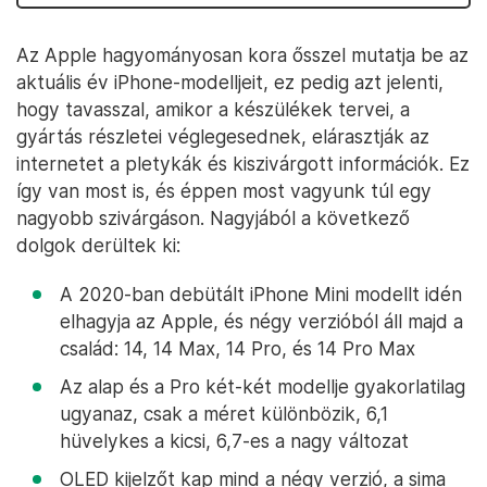
Az Apple hagyományosan kora ősszel mutatja be az
aktuális év iPhone-modelljeit, ez pedig azt jelenti,
hogy tavasszal, amikor a készülékek tervei, a
gyártás részletei véglegesednek, elárasztják az
internetet a pletykák és kiszivárgott információk. Ez
így van most is, és éppen most vagyunk túl egy
nagyobb szivárgáson. Nagyjából a következő
dolgok derültek ki:
A 2020-ban debütált iPhone Mini modellt idén
elhagyja az Apple, és négy verzióból áll majd a
család: 14, 14 Max, 14 Pro, és 14 Pro Max
Az alap és a Pro két-két modellje gyakorlatilag
ugyanaz, csak a méret különbözik, 6,1
hüvelykes a kicsi, 6,7-es a nagy változat
OLED kijelzőt kap mind a négy verzió, a sima