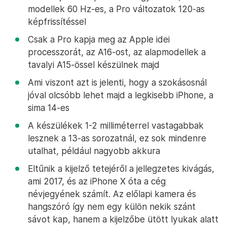
modellek 60 Hz-es, a Pro változatok 120-as
képfrissítéssel
Csak a Pro kapja meg az Apple idei
processzorát, az A16-ost, az alapmodellek a
tavalyi A15-össel készülnek majd
Ami viszont azt is jelenti, hogy a szokásosnál
jóval olcsóbb lehet majd a legkisebb iPhone, a
sima 14-es
A készülékek 1-2 milliméterrel vastagabbak
lesznek a 13-as sorozatnál, ez sok mindenre
utalhat, például nagyobb akkura
Eltűnik a kijelző tetejéről a jellegzetes kivágás,
ami 2017, és az iPhone X óta a cég
névjegyének számít. Az előlapi kamera és
hangszóró így nem egy külön nekik szánt
sávot kap, hanem a kijelzőbe ütött lyukak alatt