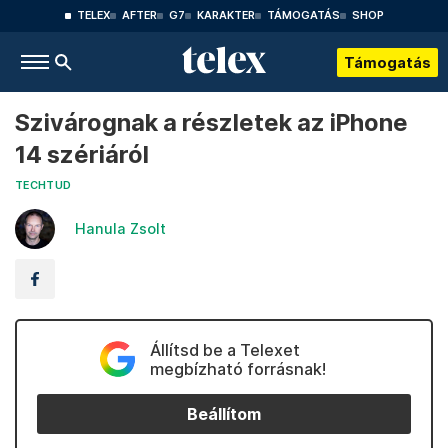
TELEX
AFTER
G7
KARAKTER
TÁMOGATÁS
SHOP
Támogatás
Szivárognak a részletek az iPhone
14 szériáról
TECHTUD
Hanula Zsolt
Állítsd be a Telexet
megbízható forrásnak!
Beállítom