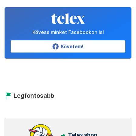
Kövess minket Facebookon is!
Követem!
Legfontosabb
Telex shop