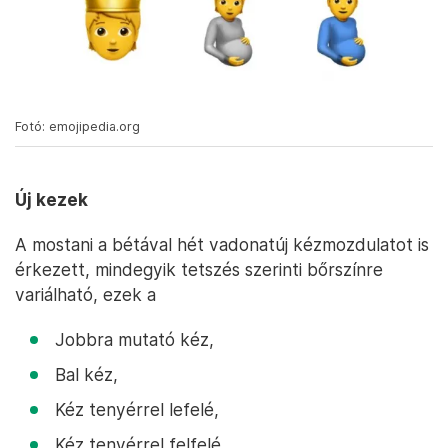
Fotó: emojipedia.org
Új kezek
A mostani a bétával hét vadonatúj kézmozdulatot is
érkezett, mindegyik tetszés szerinti bőrszínre
variálható, ezek a
Jobbra mutató kéz,
Bal kéz,
Kéz tenyérrel lefelé,
Kéz tenyérrel felfelé,