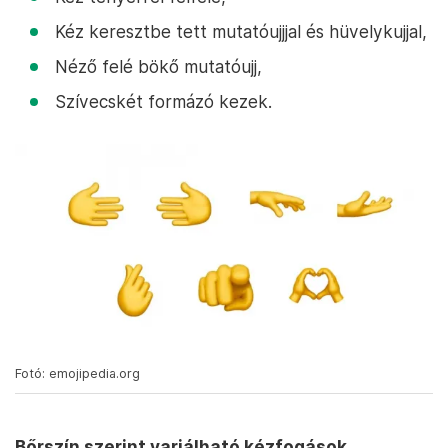
Kéz keresztbe tett mutatóujjjal és hüvelykujjal,
Néző felé bökő mutatóujj,
Szívecskét formázó kezek.
Fotó: emojipedia.org
Bőrszín szerint variálható kézfogások