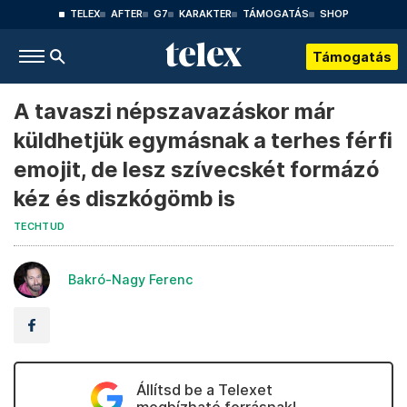
TELEX
AFTER
G7
KARAKTER
TÁMOGATÁS
SHOP
Támogatás
A tavaszi népszavazáskor már
küldhetjük egymásnak a terhes férfi
emojit, de lesz szívecskét formázó
kéz és diszkógömb is
TECHTUD
Bakró-Nagy Ferenc
Állítsd be a Telexet