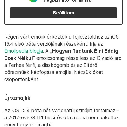
megbízható forrásnak!
Beállítom
Régen várt emojik érkeztek a fejlesztőkhöz az iOS
15.4 első béta verziójának részeként, írja az
Emojipedia blogja
. A „
Hogyan Tudtunk Élni Eddig
Ezek Nélkül
” emojicsomag része lesz az Olvadó arc,
a Terhes férfi, a diszkógömb és az Eltérő
bőrszínűek kézfogása emoji is. Nézzük őket
csoportonként.
Új szmájlik
Az iOS 15.4 béta hét vadonatúj szmájlit tartalmaz –
a 2017-es iOS 11.1 frissítés óta a soha nem pakoltak
ennyit egy csomagba: