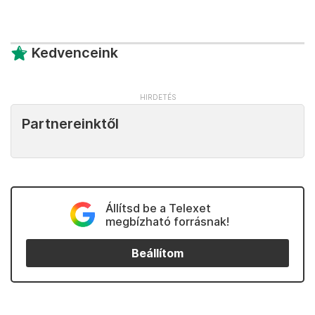
Kedvenceink
Partnereinktől
Állítsd be a Telexet
megbízható forrásnak!
Beállítom