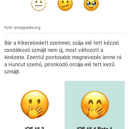
Fotó: emojipedia.org
Bár a Kikerekedett szemmel, szája elé tett kézzel
csodálkozó szmájli nem új, most változott a
kinézete. Ezentúl pontosabb megnevezés lenne rá
a Huncut szemű, pironkodó orcája elé tett kezű
szmájli.