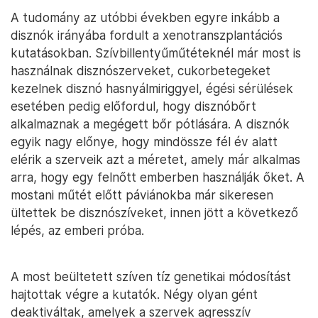
A tudomány az utóbbi években egyre inkább a
disznók irányába fordult a xenotranszplantációs
kutatásokban. Szívbillentyűműtéteknél már most is
használnak disznószerveket, cukorbetegeket
kezelnek disznó hasnyálmiriggyel, égési sérülések
esetében pedig előfordul, hogy disznóbőrt
alkalmaznak a megégett bőr pótlására. A disznók
egyik nagy előnye, hogy mindössze fél év alatt
elérik a szerveik azt a méretet, amely már alkalmas
arra, hogy egy felnőtt emberben használják őket. A
mostani műtét előtt páviánokba már sikeresen
ültettek be disznószíveket, innen jött a következő
lépés, az emberi próba.
A most beültetett szíven tíz genetikai módosítást
hajtottak végre a kutatók. Négy olyan gént
deaktiváltak, amelyek a szervek agresszív