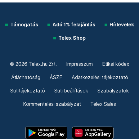
Támogatás
Adó 1% felajánlás
Hírlevelek
Telex Shop
© 2026 Telex.hu Zrt.
Impresszum
Etikai kódex
Átláthatóság
ÁSZF
Adatkezelési tájékoztató
Sütitájékoztató
Süti beállítások
Szabályzatok
Kommentelési szabályzat
Telex Sales