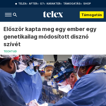
TELEX
AFTER
G7
KARAKTER
TÁMOGATÁS
SHOP
Támogatás
Először kapta meg egy ember egy
genetikailag módosított disznó
szívét
TECHTUD