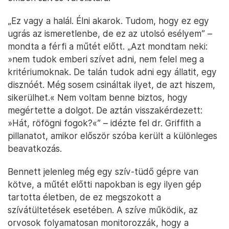
„Ez vagy a halál. Élni akarok. Tudom, hogy ez egy
ugrás az ismeretlenbe, de ez az utolsó esélyem” –
mondta a férfi a műtét előtt. „Azt mondtam neki:
»nem tudok emberi szívet adni, nem felel meg a
kritériumoknak. De talán tudok adni egy állatit, egy
disznóét. Még sosem csináltak ilyet, de azt hiszem,
sikerülhet.«️ Nem voltam benne biztos, hogy
megértette a dolgot. De aztán visszakérdezett:
»Hát, röfögni fogok?«️” – idézte fel dr. Griffith a
pillanatot, amikor először szóba került a különleges
beavatkozás.
Bennett jelenleg még egy szív-tüdő gépre van
kötve, a műtét előtti napokban is egy ilyen gép
tartotta életben, de ez megszokott a
szívátültetések esetében. A szíve működik, az
orvosok folyamatosan monitorozzák, hogy a