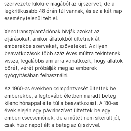
szervezete kilöki-e magából az új szervet, de a
legkritikusabb 48 órán túl vannak, és ez a két nap
eseménytelenül telt el.
Xenotranszplantációnak hívják azokat az
eljárásokat, amikor állatokból ültetnek át
emberekbe szerveket, szöveteket. Az ilyen
beavatkozások több száz éves múltra tekintenek
vissza, legalábbis ami arra vonatkozik, hogy állatok
bőrét, vérét próbálják meg az emberek
gyógyításában felhasználni.
Az 1960-as években csimpánzvesét ültettek be
emberekbe, a legtovább életben maradt beteg
kilenc hónappal élte túl a beavatkozást. A '80-as
évek elején egy páviánszívet ültettek be egy
emberi csecsemőnek, de a műtét nem sikerült jól,
csak húsz napot élt a beteg az új szívvel.