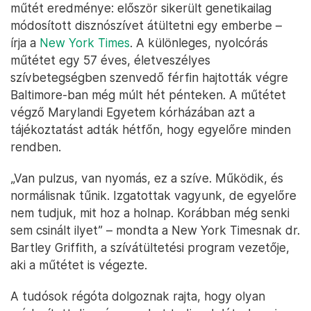
műtét eredménye: először sikerült genetikailag
módosított disznószívet átültetni egy emberbe –
írja a
New York Times
. A különleges, nyolcórás
műtétet egy 57 éves, életveszélyes
szívbetegségben szenvedő férfin hajtották végre
Baltimore-ban még múlt hét pénteken. A műtétet
végző Marylandi Egyetem kórházában azt a
tájékoztatást adták hétfőn, hogy egyelőre minden
rendben.
„Van pulzus, van nyomás, ez a szíve. Működik, és
normálisnak tűnik. Izgatottak vagyunk, de egyelőre
nem tudjuk, mit hoz a holnap. Korábban még senki
sem csinált ilyet” – mondta a New York Timesnak dr.
Bartley Griffith, a szívátültetési program vezetője,
aki a műtétet is végezte.
A tudósok régóta dolgoznak rajta, hogy olyan