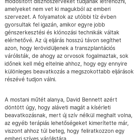
módosított disznószerveket tudjanak létrehozni,
amelyeket nem vet ki magukból az emberi
szervezet. A folyamatok az utóbbi tíz évben
gyorsultak fel igazán, amikor egyre jobb
génszerkesztési és klónozási technikák váltak
elérhetővé. Az új eljárás hosszú távon segíthet
azon, hogy lerövidüljenek a transzplantációs
várólisták, de ahogy az orvosok fogalmaztak, sok
időnek kell még eltelnie ahhoz, hogy egy ennyire
különleges beavatkozás a megszokottabb eljárások
részévé tudjon válni.
A mostani műtét alanya, David Bennett azért
döntött úgy, hogy aláveti magát a kísérleti
beavatkozásnak, mert új szív nélkül meghalt volna,
az egyéb terápiás lehetőségeket kimerítette már,
viszont ahhoz túl beteg, hogy feliratkozzon egy
emberi szíves várólistára.