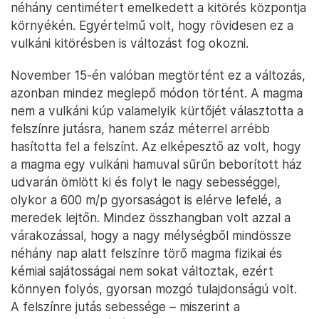
néhány centimétert emelkedett a kitörés központja
környékén. Egyértelmű volt, hogy rövidesen ez a
vulkáni kitörésben is változást fog okozni.
November 15-én valóban megtörtént ez a változás,
azonban mindez meglepő módon történt. A magma
nem a vulkáni kúp valamelyik kürtőjét választotta a
felszínre jutásra, hanem száz méterrel arrébb
hasította fel a felszínt. Az elképesztő az volt, hogy
a magma egy vulkáni hamuval sűrűn beborított ház
udvarán ömlött ki és folyt le nagy sebességgel,
olykor a 600 m/p gyorsaságot is elérve lefelé, a
meredek lejtőn. Mindez összhangban volt azzal a
várakozással, hogy a nagy mélységből mindössze
néhány nap alatt felszínre törő magma fizikai és
kémiai sajátosságai nem sokat változtak, ezért
könnyen folyós, gyorsan mozgó tulajdonságú volt.
A felszínre jutás sebessége – miszerint a