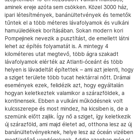
aminek ereje azóta sem csökken. Közel 3000 ház,
ipari létesítmények, banánültetvények és temetők
tűntek el a több méteres lávafolyamok és vulkáni
hamuüledékek borításában. Sokan modern kori
Pompejinek nevezik a pusztítást, de emellett látni
lehet az építés folyamatát is. A mintegy 4
kilométeres utat megtevő, több ágra szakadt
lávafolyamok elérték az Atlanti-óceánt és több
helyen is lávadeltát építettek – ami azt jelenti, hogy
a sziget területe több tucat hektárral nőtt. Drámai
események ezek, felidézik azt, hogy egyáltalán
hogyan keletkeztek valamikor a szárazföldek, a
kontinensek. Ebben a vulkáni működésnek volt
kulcsszerepe és most mindez, ha kicsiben is, de a
szemünk előtt zajlik. Így nő a sziget, így keletkezik
új szárazföld, ami majd életet ad, otthona lesz az új
banánültetvényeknek, helye lesz az óceán vizében
megfürdőző vendégeknek. Addig azonban még el