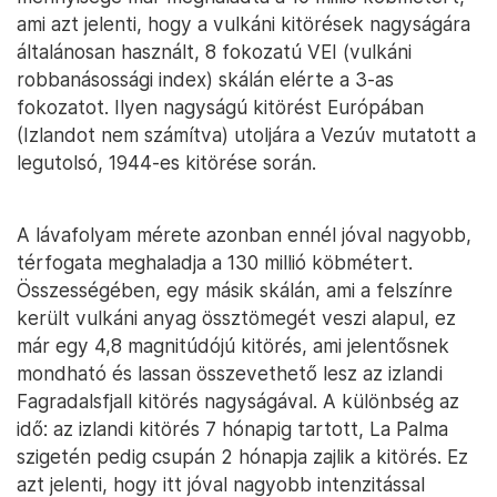
ami azt jelenti, hogy a vulkáni kitörések nagyságára
általánosan használt, 8 fokozatú VEI (vulkáni
robbanásossági index) skálán elérte a 3-as
fokozatot. Ilyen nagyságú kitörést Európában
(Izlandot nem számítva) utoljára a Vezúv mutatott a
legutolsó, 1944-es kitörése során.
A lávafolyam mérete azonban ennél jóval nagyobb,
térfogata meghaladja a 130 millió köbmétert.
Összességében, egy másik skálán, ami a felszínre
került vulkáni anyag össztömegét veszi alapul, ez
már egy 4,8 magnitúdójú kitörés, ami jelentősnek
mondható és lassan összevethető lesz az izlandi
Fagradalsfjall kitörés nagyságával. A különbség az
idő: az izlandi kitörés 7 hónapig tartott, La Palma
szigetén pedig csupán 2 hónapja zajlik a kitörés. Ez
azt jelenti, hogy itt jóval nagyobb intenzitással