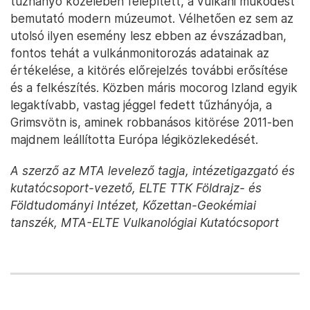
tűzhányó közelében felépített, a vulkáni működést
bemutató modern múzeumot. Vélhetően ez sem az
utolsó ilyen esemény lesz ebben az évszázadban,
fontos tehát a vulkánmonitorozás adatainak az
értékelése, a kitörés előrejelzés további erősítése
és a felkészítés. Közben máris mocorog Izland egyik
legaktívabb, vastag jéggel fedett tűzhányója, a
Grimsvötn is, aminek robbanásos kitörése 2011-ben
majdnem leállította Európa légiközlekedését.
A szerző az MTA levelező tagja, intézetigazgató és
kutatócsoport-vezető, ELTE TTK Földrajz- és
Földtudományi Intézet, Kőzettan-Geokémiai
tanszék, MTA-ELTE Vulkanológiai Kutatócsoport