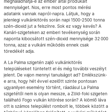
meghaladhatja-e az ember által produkált
mennyiséget. Nos, erre most pontos mérési
adataink vannak napról-napra. Látjuk, hogy a
jelenlegi vulkánkitörés során napi 1500-2500 tonna
szén-dioxid jut a felszínre. Sok ez vagy kevés? A
Kanári-szigeteken az emberi tevékenység során
naponta kibocsátott szén-dioxid mennyisége 32 000
tonna, azaz a vulkáni működés ennek csak
töredékét adja.
A La Palma szigetén zajló vulkánkitörés
településeket tüntetett el és még további veszélyt
jelent. De vajon mennyi tanulságot ad? Emlékszünk-
e arra, hogy hét évvel ezelőtt szinte pontosan
ugyanilyen esemény történt, ráadásul La Palma
szigetétől nem is olyan messze, a Zöld-foki szigeten
található Fogo vulkán kitörése során? A kiömlő láva
ott is számos települést rombolt le, többek között a