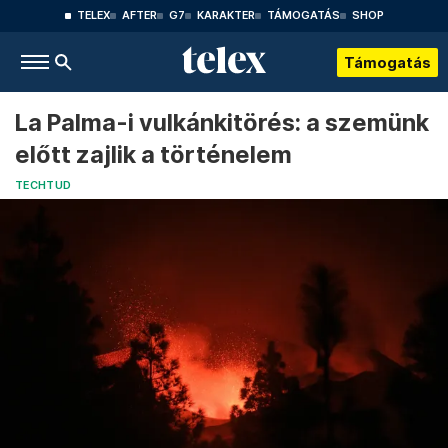
TELEX
AFTER
G7
KARAKTER
TÁMOGATÁS
SHOP
Támogatás
La Palma-i vulkánkitörés: a szemünk
előtt zajlik a történelem
TECHTUD