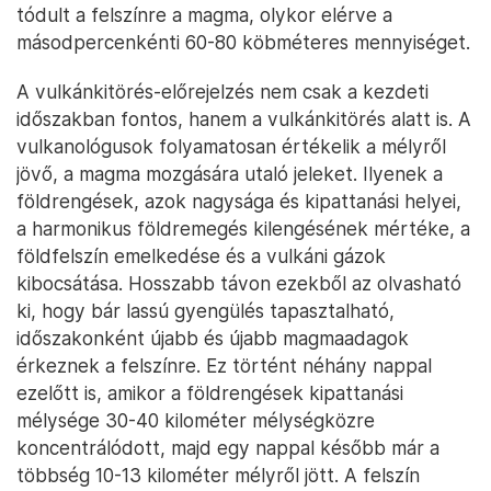
tódult a felszínre a magma, olykor elérve a
másodpercenkénti 60-80 köbméteres mennyiséget.
A vulkánkitörés-előrejelzés nem csak a kezdeti
időszakban fontos, hanem a vulkánkitörés alatt is. A
vulkanológusok folyamatosan értékelik a mélyről
jövő, a magma mozgására utaló jeleket. Ilyenek a
földrengések, azok nagysága és kipattanási helyei,
a harmonikus földremegés kilengésének mértéke, a
földfelszín emelkedése és a vulkáni gázok
kibocsátása. Hosszabb távon ezekből az olvasható
ki, hogy bár lassú gyengülés tapasztalható,
időszakonként újabb és újabb magmaadagok
érkeznek a felszínre. Ez történt néhány nappal
ezelőtt is, amikor a földrengések kipattanási
mélysége 30-40 kilométer mélységközre
koncentrálódott, majd egy nappal később már a
többség 10-13 kilométer mélyről jött. A felszín