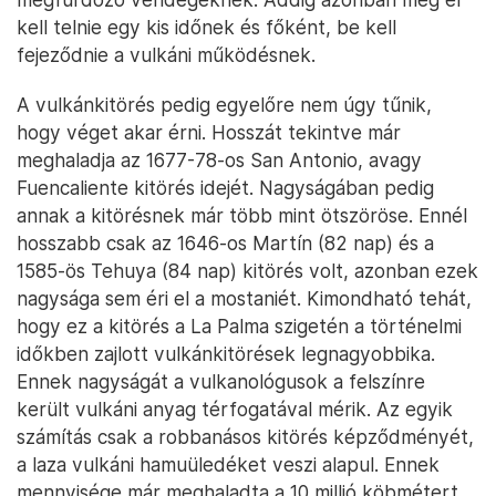
kell telnie egy kis időnek és főként, be kell
fejeződnie a vulkáni működésnek.
A vulkánkitörés pedig egyelőre nem úgy tűnik,
hogy véget akar érni. Hosszát tekintve már
meghaladja az 1677-78-os San Antonio, avagy
Fuencaliente kitörés idejét. Nagyságában pedig
annak a kitörésnek már több mint ötszöröse. Ennél
hosszabb csak az 1646-os Martín (82 nap) és a
1585-ös Tehuya (84 nap) kitörés volt, azonban ezek
nagysága sem éri el a mostaniét. Kimondható tehát,
hogy ez a kitörés a La Palma szigetén a történelmi
időkben zajlott vulkánkitörések legnagyobbika.
Ennek nagyságát a vulkanológusok a felszínre
került vulkáni anyag térfogatával mérik. Az egyik
számítás csak a robbanásos kitörés képződményét,
a laza vulkáni hamuüledéket veszi alapul. Ennek
mennyisége már meghaladta a 10 millió köbmétert,