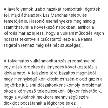
A lávafolyamok újabb házakat romboltak, égettek
fel, majd áthaladtak Las Manchas település
temetőjén is. Hasonló eseményekre még mindig
számíthatunk a következő napokban, amikor a
kérdés már az is lesz, hogy a vulkáni működés vajon
hosszát tekintve is csúcstartó lesz-e La Palma
szigetén (ehhez még két hét szükséges).
A folyamatos vulkánmonitorozás eredményeiből
egy másik érdekes és lényeges következtetés is
kiolvasható. A felszínre törő bazaltos magmából
nagy mennyiségű kén-dioxid és szén-dioxid gáz is a
légkörbe jut, ami időszakonként komoly problémát
okoz a környező településeken. Olykor felvetődik,
hogy a vulkánok mekkora mennyiségű szén-
dioxidot bocsátanak a légkörbe és ez