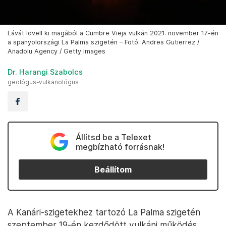
Lávát lövell ki magából a Cumbre Vieja vulkán 2021. november 17-én
a spanyolországi La Palma szigetén – Fotó: Andres Gutierrez /
Anadolu Agency / Getty Images
Dr. Harangi Szabolcs
geológus-vulkanológus
Állítsd be a Telexet
megbízható forrásnak!
Beállítom
A Kanári-szigetekhez tartozó La Palma szigetén
szeptember 19-én kezdődött vulkáni működés,