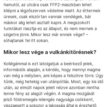
hamutól, az utcára csak FFP2-maszkban lehet
kilépni a légzőszervek védelme miatt. Az éttermek
üresek, csak elszórtan vannak vendégek, bár
máskor alig lehet asztalt kapni. A megszokott
turistákat riasztja ez az állapot, és nem mernek a
szigetre jönni. Mikor lesz már ennek vége? –
sóhajtanak fel itt sokan.
Mikor lesz vége a vulkánkitörésnek?
Kollégámmal is ezt latolgatjuk a beérkező jelek,
információk alapján, a kérdés, hogy mennyi magma
van még a mélyben, ami képes a felszínre törni. Úgy
tűnik, még hetekig van utánpótlás. Most, egy kis idő
után, az elmúlt napok jeleit nézve azonban mintha
lenne fény az alagút végén. A magma mozgását
jelző földremegés-kilengés nagysága csökkent,
visszaesett a sokszor a lakosság által is érezhető