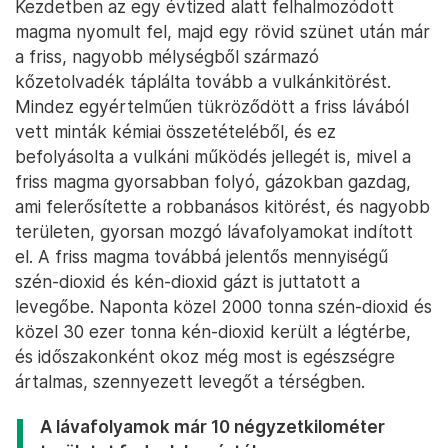
Kezdetben az egy évtized alatt felhalmozódott
magma nyomult fel, majd egy rövid szünet után már
a friss, nagyobb mélységből származó
kőzetolvadék táplálta tovább a vulkánkitörést.
Mindez egyértelműen tükröződött a friss lávából
vett minták kémiai összetételéből, és ez
befolyásolta a vulkáni működés jellegét is, mivel a
friss magma gyorsabban folyó, gázokban gazdag,
ami felerősítette a robbanásos kitörést, és nagyobb
területen, gyorsan mozgó lávafolyamokat indított
el. A friss magma továbbá jelentős mennyiségű
szén-dioxid és kén-dioxid gázt is juttatott a
levegőbe. Naponta közel 2000 tonna szén-dioxid és
közel 30 ezer tonna kén-dioxid került a légtérbe,
és időszakonként okoz még most is egészségre
ártalmas, szennyezett levegőt a térségben.
A lávafolyamok már 10 négyzetkilométer