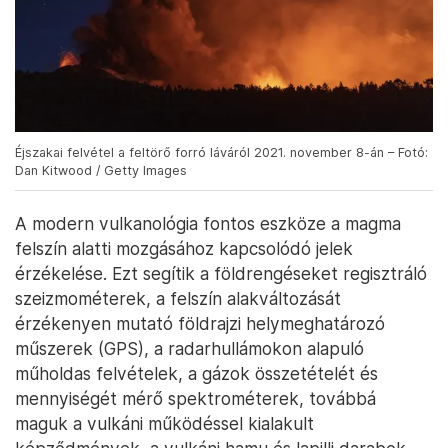
Éjszakai felvétel a feltörő forró láváról 2021. november 8-án – Fotó:
Dan Kitwood / Getty Images
A modern vulkanológia fontos eszköze a magma
felszín alatti mozgásához kapcsolódó jelek
érzékelése. Ezt segítik a földrengéseket regisztráló
szeizmométerek, a felszín alakváltozását
érzékenyen mutató földrajzi helymeghatározó
műszerek (GPS), a radarhullámokon alapuló
műholdas felvételek, a gázok összetételét és
mennyiségét mérő spektrométerek, továbbá
maguk a vulkáni működéssel kialakult