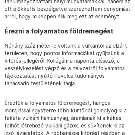
tanulmányozhattam helyi munkatársakkal, hanem az
ott élőkkel is beszélgetve szerezhettem benyomást
arról, hogy miképpen élik meg ezt az eseményt.
Érezni a folyamatos földremegést
Néhány száz méterre voltunk a vulkántól az elzárt
területen, hogy pontos információkat gyűjtsünk a
kitörés jellegéről. Kollégám a naponta ülésező, a
veszélykezelést végző és a helyzetről folyamatos
tájékoztatást nyújtó Pevolca tudományos
tanácsadó testületének tagja.
Éreztük a folyamatos földremegést, hangos
morajlással egyszerre több kürtőből gomolyog ki a
fekete vulkáni hamuanyag, áramlanak ki a kékes
felhőt létrehozó vulkáni gázok, és süvítenek ki az
izzó lávacafatok. A robbanásos kitörést részben a