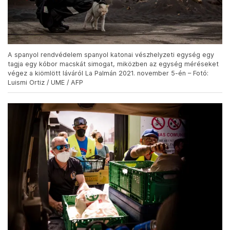
A spanyol rendvédelem spanyol katonai vészhelyzeti egység egy
tagja egy kóbor macskát simogat, miközben az egység méréseket
végez a kiömlött láváról La Palmán 2021. november 5-én – Fotó:
Luismi Ortiz / UME / AFP