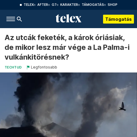
TELEX
AFTER
G7
KARAKTER
TÁMOGATÁS
SHOP
Támogatás
Az utcák feketék, a károk óriásiak,
de mikor lesz már vége a La Palma-i
vulkánkitörésnek?
Legfontosabb
TECHTUD