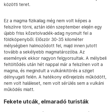
közötti teret.
Ez a magma fizikailag még nem volt képes a
felszínre törni, aztán idén szeptember elején egy
újabb friss kőzetolvadék-adag nyomult fel a
földköpenyből. Először 30-35 kilométer
mélységben halmozódott fel, majd innen jutott
tovább a sekélyebb magmatározóba. Az
események ekkor nagyon felgyorsultak. A mélybeli
feltöltődés után hét nappal már a felszínen volt a
magma, és megindult a vulkánkitörés a sziget
délnyugati felén. A hatékony előrejelzés működött,
nem volt haláleset, nem volt sérülés sem a vulkáni
működés miatt.
Fekete utcák, elmaradó turisták