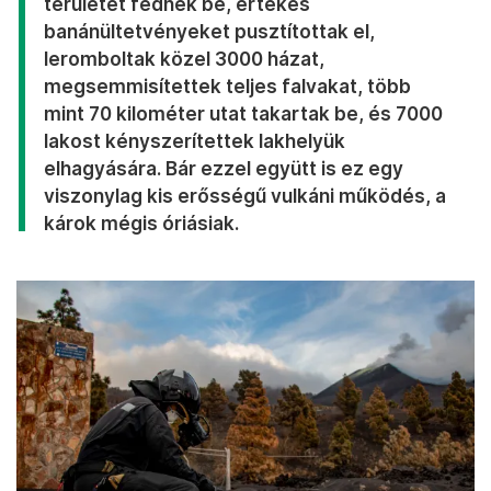
területet fednek be, értékes
banánültetvényeket pusztítottak el,
leromboltak közel 3000 házat,
megsemmisítettek teljes falvakat, több
mint 70 kilométer utat takartak be, és 7000
lakost kényszerítettek lakhelyük
elhagyására. Bár ezzel együtt is ez egy
viszonylag kis erősségű vulkáni működés, a
károk mégis óriásiak.