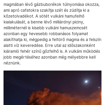
magmában lévő gázbuborékok túlnyomása okozza,
ami apró cafatokra szakítja szét és zúdítja ki a
kőzetolvadékot. A sötét vulkáni hamufelhő
kialakulását, a benne lévő milliárdnyi piciny,
milliméternél is kisebb vulkáni hamuszemcsét
azonban egy hevesebb robbanásos folyamat
alakíthatja ki, mégpedig a feltörő magma és a felszín
alatti víz keveredése. Erre utal az időszakonként
kiáramló fehér színű gőzfelhő is. A vulkáni működés
jobb megértéséhez azonban még mélyebbre kell
néznünk.