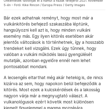
Önkéntesek távolítják el a hamut a házak tetejéről 2021. november
5-én – Fotó: Kike Rincon / Europa Press / Getty Images
Bár ezek adhatnak reményt, hogy most már a
vulkánkitörés befejező szakaszába léptünk,
hangsúlyozni kell azt is, hogy minden vulkáni
esemény más. Egy ilyen kitörés esetében akár
jelentős változások is történhetnek, így a hosszabb
trendeket kell vizsgálni. Ezek úgy tűnnek, hogy
valóban a vulkáni működés lassú gyengülését
mutatják, azonban egyelőre ennél nem lehet
pontosabbat mondani.
A lecsengés eltarthat még akár hetekig is, de nincs
kizárva az sem, hogy napokon belül befejeződik a
kitörés. Most ezek a kulcskérdések és a lakosság
nagyon várja már a megnyugtató választ. A
vulkanológusok ezért követik most különösen
kiemelt figyelemmel a magma mozgására,