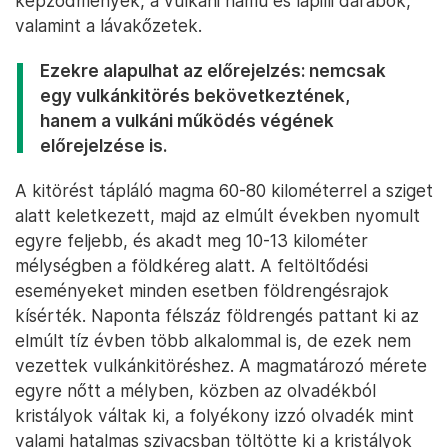
képződmények, a vulkáni hamu és lapilli darabok,
valamint a lávakőzetek.
Ezekre alapulhat az előrejelzés: nemcsak
egy vulkánkitörés bekövetkeztének,
hanem a vulkáni működés végének
előrejelzése is.
A kitörést tápláló magma 60-80 kilométerrel a sziget
alatt keletkezett, majd az elmúlt években nyomult
egyre feljebb, és akadt meg 10-13 kilométer
mélységben a földkéreg alatt. A feltöltődési
eseményeket minden esetben földrengésrajok
kísérték. Naponta félszáz földrengés pattant ki az
elmúlt tíz évben több alkalommal is, de ezek nem
vezettek vulkánkitöréshez. A magmatározó mérete
egyre nőtt a mélyben, közben az olvadékból
kristályok váltak ki, a folyékony izzó olvadék mint
valami hatalmas szivacsban töltötte ki a kristályok