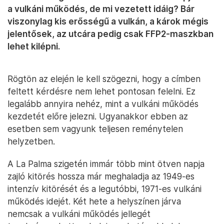
a vulkáni működés, de mi vezetett idáig? Bár
viszonylag kis erősségű a vulkán, a károk mégis
jelentősek, az utcára pedig csak FFP2-maszkban
lehet kilépni.
Rögtön az elején le kell szögezni, hogy a címben
feltett kérdésre nem lehet pontosan felelni. Ez
legalább annyira nehéz, mint a vulkáni működés
kezdetét előre jelezni. Ugyanakkor ebben az
esetben sem vagyunk teljesen reménytelen
helyzetben.
A La Palma szigetén immár több mint ötven napja
zajló kitörés hossza már meghaladja az 1949-es
intenzív kitörését és a legutóbbi, 1971-es vulkáni
működés idejét. Két hete a helyszínen járva
nemcsak a vulkáni működés jellegét