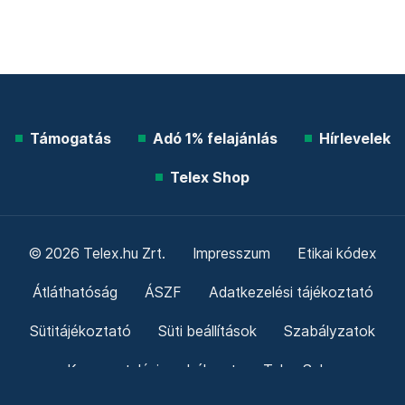
Támogatás
Adó 1% felajánlás
Hírlevelek
Telex Shop
© 2026 Telex.hu Zrt.
Impresszum
Etikai kódex
Átláthatóság
ÁSZF
Adatkezelési tájékoztató
Sütitájékoztató
Süti beállítások
Szabályzatok
Kommentelési szabályzat
Telex Sales