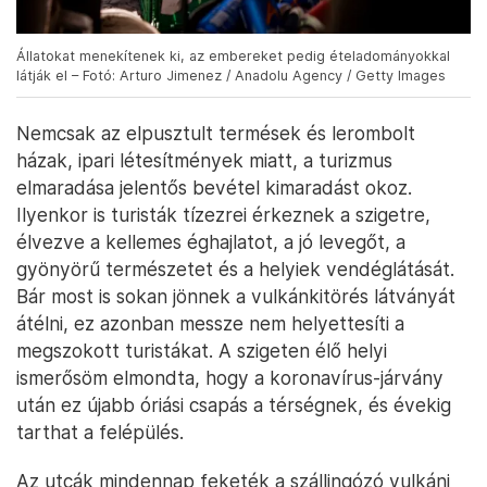
Állatokat menekítenek ki, az embereket pedig ételadományokkal
látják el – Fotó: Arturo Jimenez / Anadolu Agency / Getty Images
Nemcsak az elpusztult termések és lerombolt
házak, ipari létesítmények miatt, a turizmus
elmaradása jelentős bevétel kimaradást okoz.
Ilyenkor is turisták tízezrei érkeznek a szigetre,
élvezve a kellemes éghajlatot, a jó levegőt, a
gyönyörű természetet és a helyiek vendéglátását.
Bár most is sokan jönnek a vulkánkitörés látványát
átélni, ez azonban messze nem helyettesíti a
megszokott turistákat. A szigeten élő helyi
ismerősöm elmondta, hogy a koronavírus-járvány
után ez újabb óriási csapás a térségnek, és évekig
tarthat a felépülés.
Az utcák mindennap feketék a szállingózó vulkáni