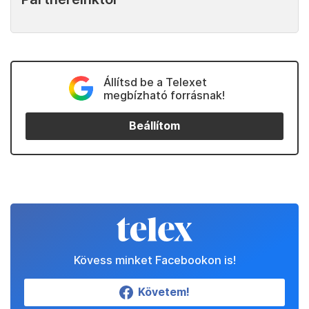
Állítsd be a Telexet
megbízható forrásnak!
Beállítom
Kövess minket Facebookon is!
Követem!