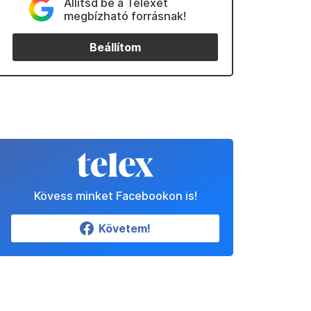
Állítsd be a Telexet
megbízható forrásnak!
Beállítom
Kövess minket Facebookon is!
Követem!