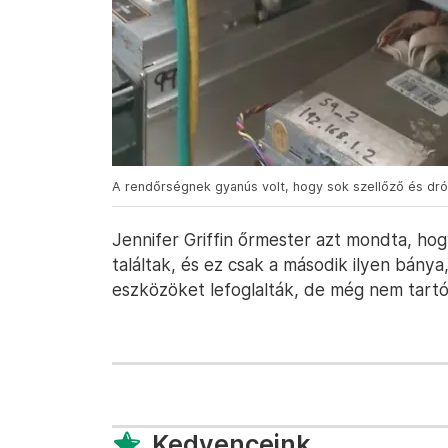
A rendőrségnek gyanús volt, hogy sok szellőző és drót
Jennifer Griffin őrmester azt mondta, hog
találtak, és ez csak a második ilyen bánya
eszközöket lefoglalták, de még nem tartóz
Kedvenceink