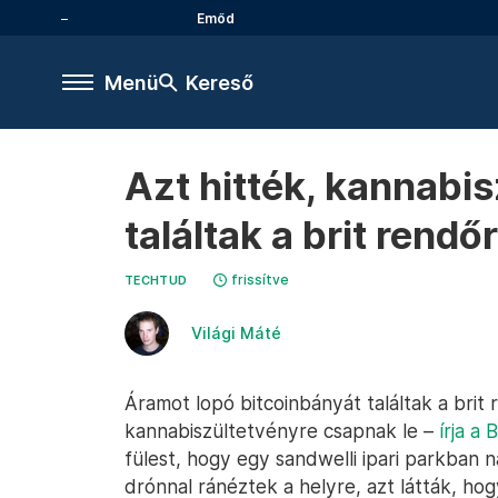
Emőd
Menü
Kereső
Azt hitték, kannabis
találtak a brit rendő
frissítve
TECHTUD
Világi Máté
Áramot lopó bitcoinbányát találtak a brit
kannabiszültetvényre csapnak le –
írja a
fülest, hogy egy sandwelli ipari parkban 
drónnal ránéztek a helyre, azt látták, ho