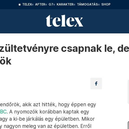
TELEX
AFTER
G7
KARAKTER
TÁMOGATÁS
SHOP
zültetvényre csapnak le, d
rök
 rendőrök, akik azt hitték, hogy éppen egy
 BBC
. A nyomozók korábban kaptak egy
nagy a ki-be járkálás egy épületben. Mikor
gy nagyon meleg van az épületben. Erről