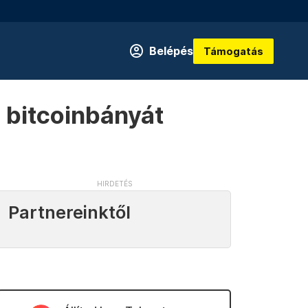
Belépés
Támogatás
e bitcoinbányát
Partnereinktől