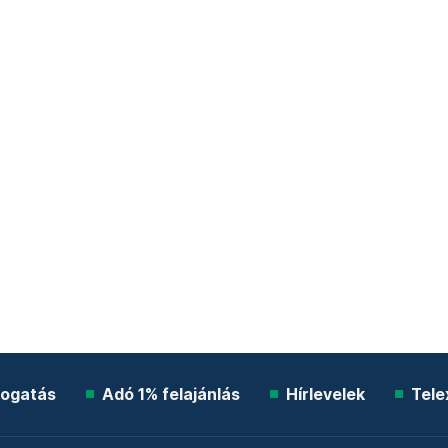
ogatás
Adó 1% felajánlás
Hírlevelek
Tele