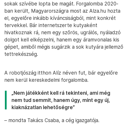
sokak szívébe lopta be magát. Forgalomba 2020-
ban került, Magyarországra most az Alza.hu hozta
el, egyelőre inkább kíváncsiságból, mint konkrét
tervekkel. Bár internetszerte kutyaként
hivatkoznak rá, nem egy szőrös, ugrálós, nyáladzó
dolgot kell elképzelni, hanem egy áramvonalas kis
gépet, amiből mégis sugárzik a sok kutyára jellemző
tettrekészség.
A robotjószág itthon Alíz néven fut, bár egyelőre
nem kerül kereskedelmi forgalomba.
„Nem játékként kell rá tekinteni, ami még
nem tud semmit, hanem úgy, mint egy új,
kiaknázatlan lehetőségre”
– mondta Takács Csaba, a cég igazgatója.