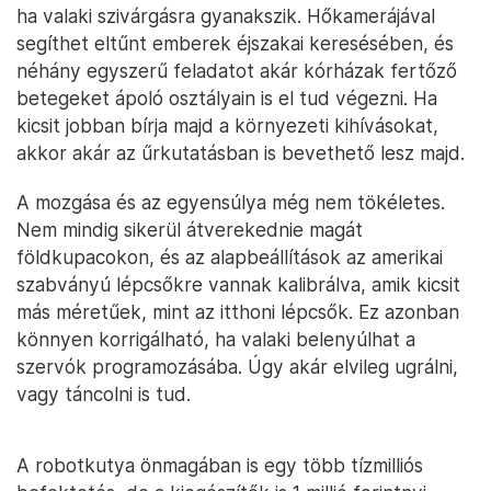
ha valaki szivárgásra gyanakszik. Hőkamerájával
segíthet eltűnt emberek éjszakai keresésében, és
néhány egyszerű feladatot akár kórházak fertőző
betegeket ápoló osztályain is el tud végezni. Ha
kicsit jobban bírja majd a környezeti kihívásokat,
akkor akár az űrkutatásban is bevethető lesz majd.
A mozgása és az egyensúlya még nem tökéletes.
Nem mindig sikerül átverekednie magát
földkupacokon, és az alapbeállítások az amerikai
szabványú lépcsőkre vannak kalibrálva, amik kicsit
más méretűek, mint az itthoni lépcsők. Ez azonban
könnyen korrigálható, ha valaki belenyúlhat a
szervók programozásába. Úgy akár elvileg ugrálni,
vagy táncolni is tud.
A robotkutya önmagában is egy több tízmilliós