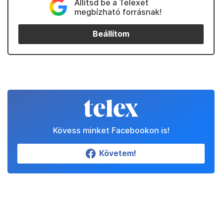
Állítsd be a Telexet
megbízható forrásnak!
Beállítom
Kövess minket Facebookon is!
Követem!