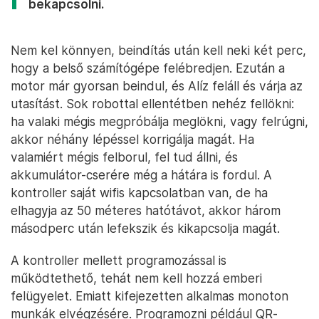
bekapcsolni.
Nem kel könnyen, beindítás után kell neki két perc,
hogy a belső számítógépe felébredjen. Ezután a
motor már gyorsan beindul, és Alíz feláll és várja az
utasítást. Sok robottal ellentétben nehéz fellökni:
ha valaki mégis megpróbálja meglökni, vagy felrúgni,
akkor néhány lépéssel korrigálja magát. Ha
valamiért mégis felborul, fel tud állni, és
akkumulátor-cserére még a hátára is fordul. A
kontroller saját wifis kapcsolatban van, de ha
elhagyja az 50 méteres hatótávot, akkor három
másodperc után lefekszik és kikapcsolja magát.
A kontroller mellett programozással is
működtethető, tehát nem kell hozzá emberi
felügyelet. Emiatt kifejezetten alkalmas monoton
munkák elvégzésére. Programozni például QR-