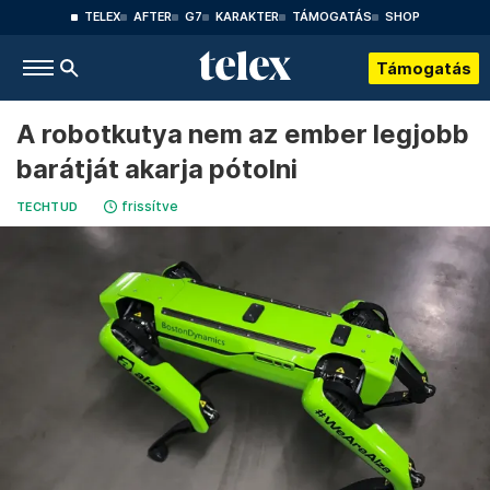
TELEX
AFTER
G7
KARAKTER
TÁMOGATÁS
SHOP
Támogatás
A robotkutya nem az ember legjobb
barátját akarja pótolni
frissítve
TECHTUD