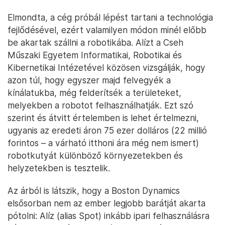
Elmondta, a cég próbál lépést tartani a technológia
fejlődésével, ezért valamilyen módon minél előbb
be akartak szállni a robotikába. Alízt a Cseh
Műszaki Egyetem Informatikai, Robotikai és
Kibernetikai Intézetével közösen vizsgálják, hogy
azon túl, hogy egyszer majd felvegyék a
kínálatukba, még felderítsék a területeket,
melyekben a robotot felhasználhatják. Ezt szó
szerint és átvitt értelemben is lehet értelmezni,
ugyanis az eredeti áron 75 ezer dolláros (22 millió
forintos – a várható itthoni ára még nem ismert)
robotkutyát különböző környezetekben és
helyzetekben is tesztelik.
Az árból is látszik, hogy a Boston Dynamics
elsősorban nem az ember legjobb barátját akarta
pótolni: Alíz (alias Spot) inkább ipari felhasználásra