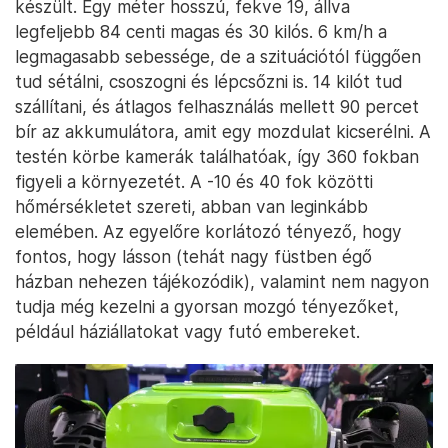
készült. Egy méter hosszú, fekve 19, állva
legfeljebb 84 centi magas és 30 kilós. 6 km/h a
legmagasabb sebessége, de a szituációtól függően
tud sétálni, csoszogni és lépcsőzni is. 14 kilót tud
szállítani, és átlagos felhasználás mellett 90 percet
bír az akkumulátora, amit egy mozdulat kicserélni. A
testén körbe kamerák találhatóak, így 360 fokban
figyeli a környezetét. A -10 és 40 fok közötti
hőmérsékletet szereti, abban van leginkább
elemében. Az egyelőre korlátozó tényező, hogy
fontos, hogy lásson (tehát nagy füstben égő
házban nehezen tájékozódik), valamint nem nagyon
tudja még kezelni a gyorsan mozgó tényezőket,
például háziállatokat vagy futó embereket.