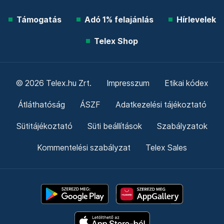
Támogatás
Adó 1% felajánlás
Hírlevelek
Telex Shop
© 2026 Telex.hu Zrt.
Impresszum
Etikai kódex
Átláthatóság
ÁSZF
Adatkezelési tájékoztató
Sütitájékoztató
Süti beállítások
Szabályzatok
Kommentelési szabályzat
Telex Sales