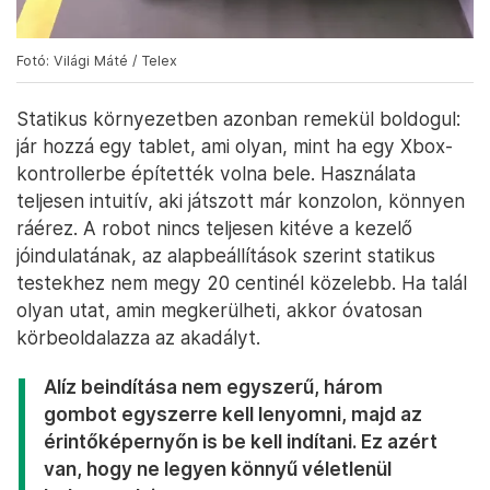
Fotó: Világi Máté / Telex
Statikus környezetben azonban remekül boldogul:
jár hozzá egy tablet, ami olyan, mint ha egy Xbox-
kontrollerbe építették volna bele. Használata
teljesen intuitív, aki játszott már konzolon, könnyen
ráérez. A robot nincs teljesen kitéve a kezelő
jóindulatának, az alapbeállítások szerint statikus
testekhez nem megy 20 centinél közelebb. Ha talál
olyan utat, amin megkerülheti, akkor óvatosan
körbeoldalazza az akadályt.
Alíz beindítása nem egyszerű, három
gombot egyszerre kell lenyomni, majd az
érintőképernyőn is be kell indítani. Ez azért
van, hogy ne legyen könnyű véletlenül