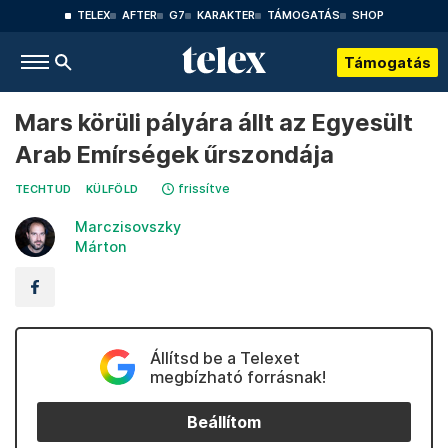
TELEX
AFTER
G7
KARAKTER
TÁMOGATÁS
SHOP
Támogatás
Mars körüli pályára állt az Egyesült
Arab Emírségek űrszondája
frissítve
TECHTUD
KÜLFÖLD
Marczisovszky
Márton
Állítsd be a Telexet
megbízható forrásnak!
Beállítom