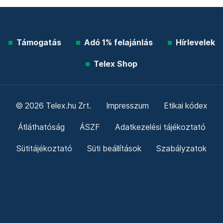
Támogatás
Adó 1% felajánlás
Hírlevelek
Telex Shop
© 2026 Telex.hu Zrt.
Impresszum
Etikai kódex
Átláthatóság
ÁSZF
Adatkezelési tájékoztató
Sütitájékoztató
Süti beállítások
Szabályzatok
Kommentelési szabályzat
Telex Sales