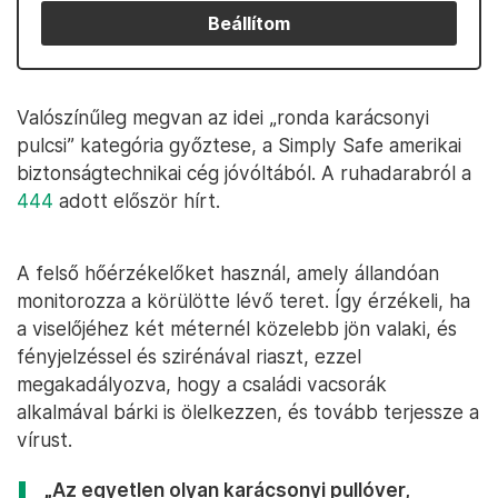
Beállítom
Valószínűleg megvan az idei „ronda karácsonyi
pulcsi” kategória győztese, a Simply Safe amerikai
biztonságtechnikai cég jóvóltából. A ruhadarabról a
444
adott először hírt.
A felső hőérzékelőket használ, amely állandóan
monitorozza a körülötte lévő teret. Így érzékeli, ha
a viselőjéhez két méternél közelebb jön valaki, és
fényjelzéssel és szirénával riaszt, ezzel
megakadályozva, hogy a családi vacsorák
alkalmával bárki is ölelkezzen, és tovább terjessze a
vírust.
„Az egyetlen olyan karácsonyi pullóver,