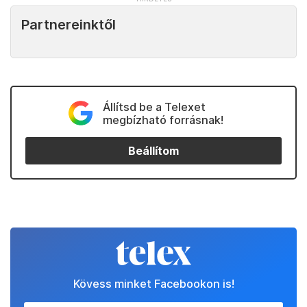
Partnereinktől
Állítsd be a Telexet
megbízható forrásnak!
Beállítom
Kövess minket Facebookon is!