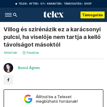
TELEX
AFTER
G7
KARAKTER
TÁMOGATÁS
SHOP
Támogatás
Villog és szirénázik ez a karácsonyi
pulcsi, ha viselője nem tartja a kellő
távolságot másoktól
frissítve
TECHTUD
Bozsó Ágnes
Állítsd be a Telexet
megbízható forrásnak!