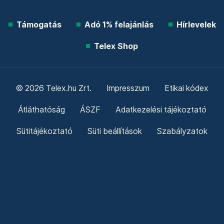
Támogatás
Adó 1% felajánlás
Hírlevelek
Telex Shop
© 2026 Telex.hu Zrt.
Impresszum
Etikai kódex
Átláthatóság
ÁSZF
Adatkezelési tájékoztató
Sütitájékoztató
Süti beállítások
Szabályzatok
Kommentelési szabályzat
Telex Sales