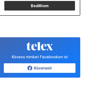
Beállítom
Kövess minket Facebookon is!
Követem!