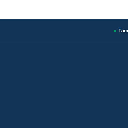
Tám
© 2026 Telex.hu Zrt.
Sütitájékoztató