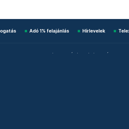
ogatás
Adó 1% felajánlás
Hírlevelek
Tele
Impresszum
Etikai kódex
Átláthatóság
ÁSZF
A
Süti beállítások
Szabályzatok
Kommentelési szabály