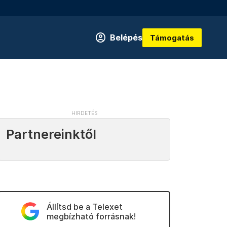
Belépés
Támogatás
Partnereinktől
Állítsd be a Telexet
megbízható forrásnak!