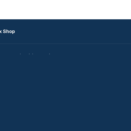
x Shop
datkezelési tájékoztató
zat
Telex Sales