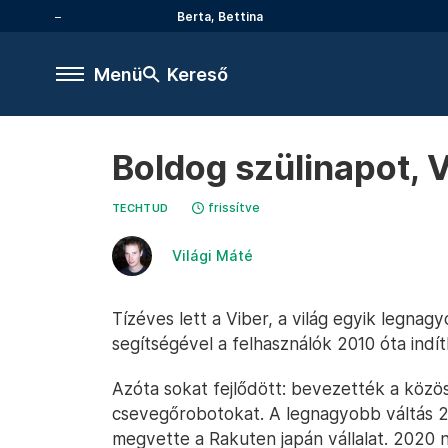
Berta, Bettina
Menü
Kereső
Boldog szülinapot, V
frissítve
TECHTUD
Világi Máté
Tízéves lett a Viber, a világ egyik legna
segítségével a felhasználók 2010 óta indí
Azóta sokat fejlődött: bevezették a közö
csevegőrobotokat. A legnagyobb váltás 2
megvette a Rakuten japán vállalat. 2020