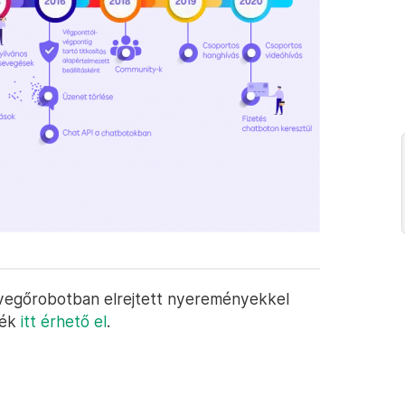
evegőrobotban elrejtett nyereményekkel
ték
itt érhető el
.