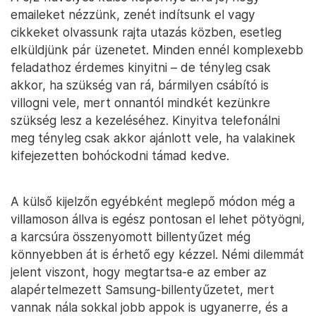
emaileket nézzünk, zenét indítsunk el vagy
cikkeket olvassunk rajta utazás közben, esetleg
elküldjünk pár üzenetet. Minden ennél komplexebb
feladathoz érdemes kinyitni – de tényleg csak
akkor, ha szükség van rá, bármilyen csábító is
villogni vele, mert onnantól mindkét kezünkre
szükség lesz a kezeléséhez. Kinyitva telefonálni
meg tényleg csak akkor ajánlott vele, ha valakinek
kifejezetten bohóckodni támad kedve.
A külső kijelzőn egyébként meglepő módon még a
villamoson állva is egész pontosan el lehet pötyögni,
a karcsúra összenyomott billentyűzet még
könnyebben át is érhető egy kézzel. Némi dilemmát
jelent viszont, hogy megtartsa-e az ember az
alapértelmezett Samsung-billentyűzetet, mert
vannak nála sokkal jobb appok is ugyanerre, és a