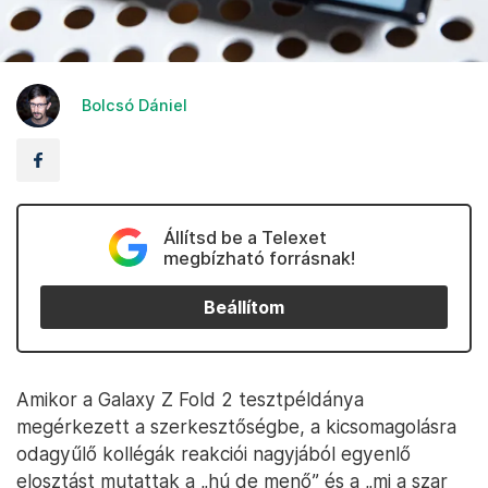
Bolcsó Dániel
Állítsd be a Telexet
megbízható forrásnak!
Beállítom
Amikor a Galaxy Z Fold 2 tesztpéldánya
megérkezett a szerkesztőségbe, a kicsomagolásra
odagyűlő kollégák reakciói nagyjából egyenlő
elosztást mutattak a „hú de menő” és a „mi a szar