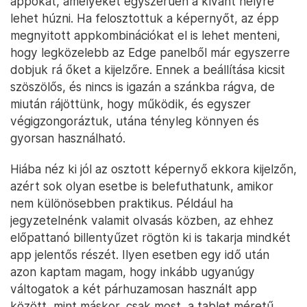
appokat, amelyeket egyszerűen a kívánt helyre
lehet húzni. Ha felosztottuk a képernyőt, az épp
megnyitott appkombinációkat el is lehet menteni,
hogy legközelebb az Edge panelből már egyszerre
dobjuk rá őket a kijelzőre. Ennek a beállítása kicsit
szöszölős, és nincs is igazán a szánkba rágva, de
miután rájöttünk, hogy működik, és egyszer
végigzongoráztuk, utána tényleg könnyen és
gyorsan használható.
Hiába néz ki jól az osztott képernyő ekkora kijelzőn,
azért sok olyan esetbe is belefuthatunk, amikor
nem különösebben praktikus. Például ha
jegyzetelnénk valamit olvasás közben, az ehhez
előpattanó billentyűzet rögtön ki is takarja mindkét
app jelentős részét. Ilyen esetben egy idő után
azon kaptam magam, hogy inkább ugyanúgy
váltogatok a két párhuzamosan használt app
között, mint máskor, csak most, a tablet méretű