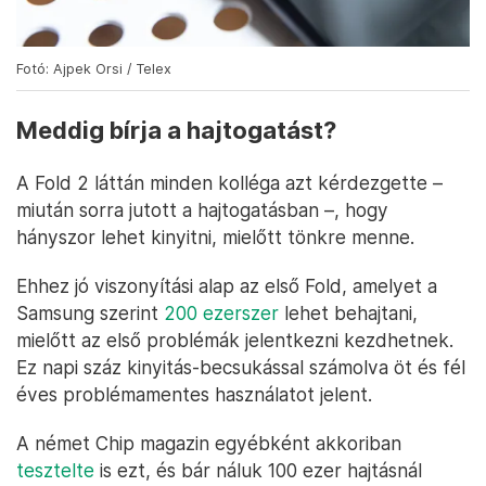
Fotó: Ajpek Orsi / Telex
Meddig bírja a hajtogatást?
A Fold 2 láttán minden kolléga azt kérdezgette –
miután sorra jutott a hajtogatásban –, hogy
hányszor lehet kinyitni, mielőtt tönkre menne.
Ehhez jó viszonyítási alap az első Fold, amelyet a
Samsung szerint
200 ezerszer
lehet behajtani,
mielőtt az első problémák jelentkezni kezdhetnek.
Ez napi száz kinyitás-becsukással számolva öt és fél
éves problémamentes használatot jelent.
A német Chip magazin egyébként akkoriban
tesztelte
is ezt, és bár náluk 100 ezer hajtásnál