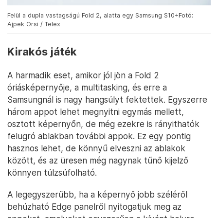
Felül a dupla vastagságú Fold 2, alatta egy Samsung S10+Fotó:
Ajpek Orsi / Telex
Kirakós játék
A harmadik eset, amikor jól jön a Fold 2
óriásképernyője, a multitasking, és erre a
Samsungnál is nagy hangsúlyt fektettek. Egyszerre
három appot lehet megnyitni egymás mellett,
osztott képernyőn, de még ezekre is rányithatók
felugró ablakban további appok. Ez egy pontig
hasznos lehet, de könnyű elveszni az ablakok
között, és az üresen még nagynak tűnő kijelző
könnyen túlzsúfolható.
A legegyszerűbb, ha a képernyő jobb széléről
behúzható Edge panelről nyitogatjuk meg az