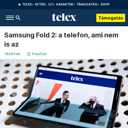
TELEX
AFTER
G7
KARAKTER
TÁMOGATÁS
SHOP
Támogatás
Samsung Fold 2: a telefon, ami nem
is az
frissítve
TECHTUD