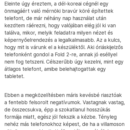
Eleinte úgy éreztem, a dél-koreai cégnél egy
önmagáért való mérnöki bravúr köré építettek
telefont, de már néhány nap használat után
kezdtem ráérezni, hogy valójában elég jól ki van
találva, mikor, melyik feladatra milyen nézet és
képernyőelrendezés a legalkalmasabb. Az a kulcs,
hogy mit is várunk el a készüléktől. Aki óriáskijelzős
telefonként gondol a Fold 2-re, annak jó eséllyel
nem fog tetszeni. Célszerűbb úgy kezelni, mint egy
átlagos telefont, amibe belehajtogattak egy
tabletet.
Ebben a megközelítésben máris kevésbé riasztóak
a fentebb felsorolt negatívumok. Vastagnak vastag,
de összecsukva, épp a szokatlanul hosszúkás
formája miatt, egész jól fekszik a kézbe. Tényleg
nehéz más telefonokhoz képest, de ha a villamoson