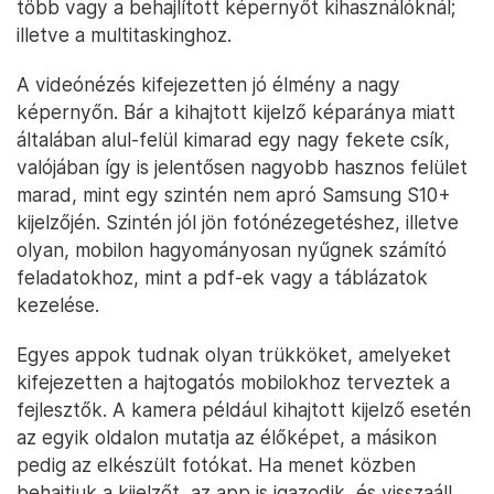
több vagy a behajlított képernyőt kihasználóknál;
illetve a multitaskinghoz.
A videónézés kifejezetten jó élmény a nagy
képernyőn. Bár a kihajtott kijelző képaránya miatt
általában alul-felül kimarad egy nagy fekete csík,
valójában így is jelentősen nagyobb hasznos felület
marad, mint egy szintén nem apró Samsung S10+
kijelzőjén. Szintén jól jön fotónézegetéshez, illetve
olyan, mobilon hagyományosan nyűgnek számító
feladatokhoz, mint a pdf-ek vagy a táblázatok
kezelése.
Egyes appok tudnak olyan trükköket, amelyeket
kifejezetten a hajtogatós mobilokhoz terveztek a
fejlesztők. A kamera például kihajtott kijelző esetén
az egyik oldalon mutatja az élőképet, a másikon
pedig az elkészült fotókat. Ha menet közben
behajtjuk a kijelzőt, az app is igazodik, és visszaáll