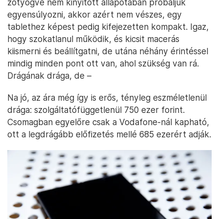
zötyögve nem kinyitott állapotában próbáljuk
egyensúlyozni, akkor azért nem vészes, egy
tablethez képest pedig kifejezetten kompakt. Igaz,
hogy szokatlanul működik, és kicsit macerás
kiismerni és beállítgatni, de utána néhány érintéssel
mindig minden pont ott van, ahol szükség van rá.
Drágának drága, de –
Na jó, az ára még így is erős, tényleg eszméletlenül
drága: szolgáltatófüggetlenül 750 ezer forint.
Csomagban egyelőre csak a Vodafone-nál kapható,
ott a legdrágább előfizetés mellé 685 ezerért adják.