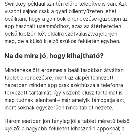
Swiftkey például szintén előre telepítve is van. Azt
viszont sajnos csak a gyári billentyűzeten lehet
beállítani, hogy a gombok elrendezése igazodjon az
épp használt üzemmódhoz, azaz az átérhetetlen
belső kijelzőn két oldalra szétválasztva jelenjen
meg, de a külső kijelző szűkös felületén egyben.
Na de mire jó, hogy kihajtható?
Mindenekelőtt érdemes a beállításokban átváltani
tablet elrendezésre, mert az alapértelmezett
nézetben minden app csak széthúzza a telefonra
tervezett tartalmát, így viszont plusz tartalmat is
meg tudnak jeleníteni – már amelyik támogatja ezt,
mert soknak egyszerűen nincs tablet nézete.
Három esetben jön tényleg jól a tablet méretű belső
kijelző: a nagyobb felületet kihasználó appoknál; a