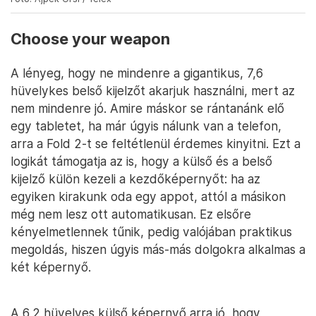
Choose your weapon
A lényeg, hogy ne mindenre a gigantikus, 7,6
hüvelykes belső kijelzőt akarjuk használni, mert az
nem mindenre jó. Amire máskor se rántanánk elő
egy tabletet, ha már úgyis nálunk van a telefon,
arra a Fold 2-t se feltétlenül érdemes kinyitni. Ezt a
logikát támogatja az is, hogy a külső és a belső
kijelző külön kezeli a kezdőképernyőt: ha az
egyiken kirakunk oda egy appot, attól a másikon
még nem lesz ott automatikusan. Ez elsőre
kényelmetlennek tűnik, pedig valójában praktikus
megoldás, hiszen úgyis más-más dolgokra alkalmas a
két képernyő.
A 6,2 hüvelyes külső képernyő arra jó, hogy