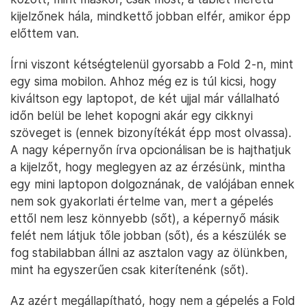
kijelzőnek hála, mindkettő jobban elfér, amikor épp
előttem van.
Írni viszont kétségtelenül gyorsabb a Fold 2-n, mint
egy sima mobilon. Ahhoz még ez is túl kicsi, hogy
kiváltson egy laptopot, de két ujjal már vállalható
időn belül be lehet kopogni akár egy cikknyi
szöveget is (ennek bizonyítékát épp most olvassa).
A nagy képernyőn írva opcionálisan be is hajthatjuk
a kijelzőt, hogy meglegyen az az érzésünk, mintha
egy mini laptopon dolgoznának, de valójában ennek
nem sok gyakorlati értelme van, mert a gépelés
ettől nem lesz könnyebb (sőt), a képernyő másik
felét nem látjuk tőle jobban (sőt), és a készülék se
fog stabilabban állni az asztalon vagy az ölünkben,
mint ha egyszerűen csak kiterítenénk (sőt).
Az azért megállapítható, hogy nem a gépelés a Fold