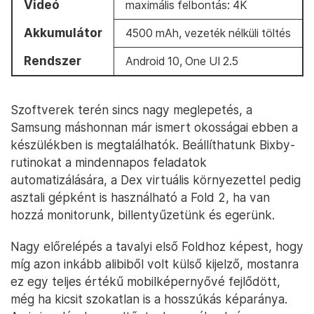
Videó
maximális felbontás: 4K
Akkumulátor
4500 mAh, vezeték nélküli töltés
Rendszer
Android 10, One UI 2.5
Szoftverek terén sincs nagy meglepetés, a
Samsung máshonnan már ismert okosságai ebben a
készülékben is megtalálhatók. Beállíthatunk Bixby-
rutinokat a mindennapos feladatok
automatizálására, a Dex virtuális környezettel pedig
asztali gépként is használható a Fold 2, ha van
hozzá monitorunk, billentyűzetünk és egerünk.
Nagy előrelépés a tavalyi első Foldhoz képest, hogy
míg azon inkább alibiből volt külső kijelző, mostanra
ez egy teljes értékű mobilképernyővé fejlődött,
még ha kicsit szokatlan is a hosszúkás képaránya.