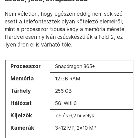
Nem véletlen, hogy egészen eddig nem sok szó
esett a telefontesztek olyan kötelező elemeiről,
mint a processzor típusa vagy a memória mérete.
Hardveresen nyilván csúcskészülék a Fold 2, ez
ilyen áron el is várható tőle.
Processzor
Snapdragon 865+
Memória
12 GB RAM
Tárhely
256 GB
Hálózat
5G, Wifi 6
Kijelzők
7,6 és 6,2 hüvelyk
Kamerák
3×12 MP, 2×10 MP