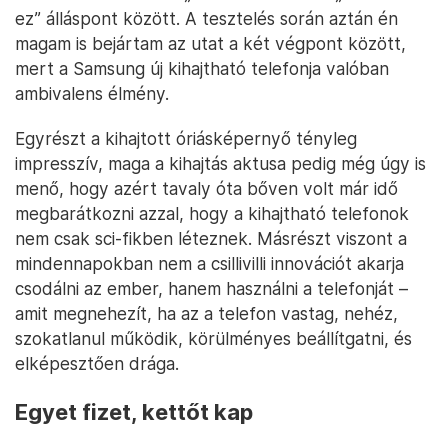
ez” álláspont között. A tesztelés során aztán én
magam is bejártam az utat a két végpont között,
mert a Samsung új kihajtható telefonja valóban
ambivalens élmény.
Egyrészt a kihajtott óriásképernyő tényleg
impresszív, maga a kihajtás aktusa pedig még úgy is
menő, hogy azért tavaly óta bőven volt már idő
megbarátkozni azzal, hogy a kihajtható telefonok
nem csak sci-fikben léteznek. Másrészt viszont a
mindennapokban nem a csillivilli innovációt akarja
csodálni az ember, hanem használni a telefonját –
amit megnehezít, ha az a telefon vastag, nehéz,
szokatlanul működik, körülményes beállítgatni, és
elképesztően drága.
Egyet fizet, kettőt kap