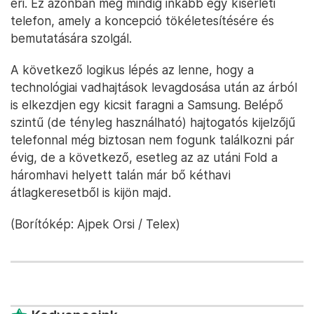
éri. Ez azonban még mindig inkább egy kísérleti
telefon, amely a koncepció tökéletesítésére és
bemutatására szolgál.
A következő logikus lépés az lenne, hogy a
technológiai vadhajtások levagdosása után az árból
is elkezdjen egy kicsit faragni a Samsung. Belépő
szintű (de tényleg használható) hajtogatós kijelzőjű
telefonnal még biztosan nem fogunk találkozni pár
évig, de a következő, esetleg az az utáni Fold a
háromhavi helyett talán már bő kéthavi
átlagkeresetből is kijön majd.
(Borítókép: Ajpek Orsi / Telex)