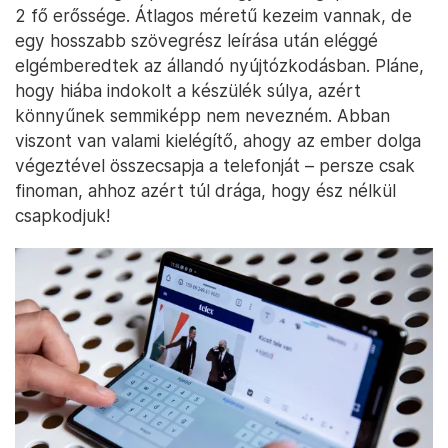
2 fő erőssége. Átlagos méretű kezeim vannak, de
egy hosszabb szövegrész leírása után eléggé
elgémberedtek az állandó nyújtózkodásban. Pláne,
hogy hiába indokolt a készülék súlya, azért
könnyűnek semmiképp nem nevezném. Abban
viszont van valami kielégítő, ahogy az ember dolga
végeztével összecsapja a telefonját – persze csak
finoman, ahhoz azért túl drága, hogy ész nélkül
csapkodjuk!