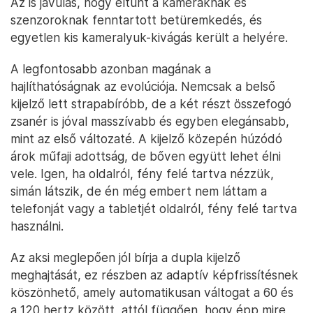
Az is javulás, hogy eltűnt a kameráknak és
szenzoroknak fenntartott betüremkedés, és
egyetlen kis kameralyuk-kivágás került a helyére.
A legfontosabb azonban magának a
hajlíthatóságnak az evolúciója. Nemcsak a belső
kijelző lett strapabíróbb, de a két részt összefogó
zsanér is jóval masszívabb és egyben elegánsabb,
mint az első változaté. A kijelző közepén húzódó
árok műfaji adottság, de bőven együtt lehet élni
vele. Igen, ha oldalról, fény felé tartva nézzük,
simán látszik, de én még embert nem láttam a
telefonját vagy a tabletjét oldalról, fény felé tartva
használni.
Az aksi meglepően jól bírja a dupla kijelző
meghajtását, ez részben az adaptív képfrissítésnek
köszönhető, amely automatikusan váltogat a 60 és
a 120 hertz között, attól függően, hogy épp mire