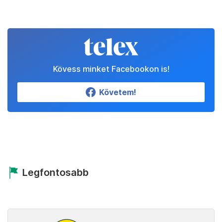
Kövess minket Facebookon is!
Követem!
Legfontosabb