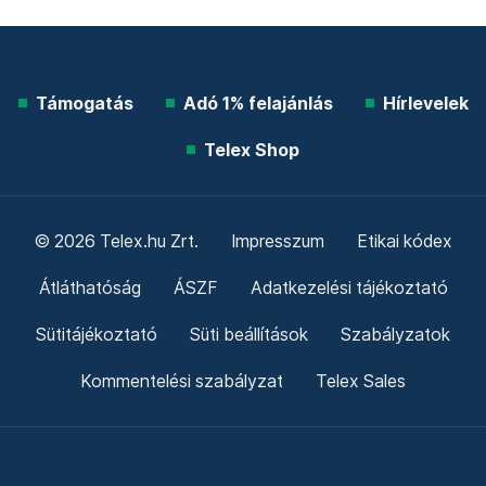
Támogatás
Adó 1% felajánlás
Hírlevelek
Telex Shop
© 2026 Telex.hu Zrt.
Impresszum
Etikai kódex
Átláthatóság
ÁSZF
Adatkezelési tájékoztató
Sütitájékoztató
Süti beállítások
Szabályzatok
Kommentelési szabályzat
Telex Sales