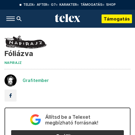
TELEX
AFTER
G7
KARAKTER
TÁMOGATÁS
SHOP
Támogatás
Fóliázva
NAPIRAJZ
Grafitember
Állítsd be a Telexet
megbízható forrásnak!