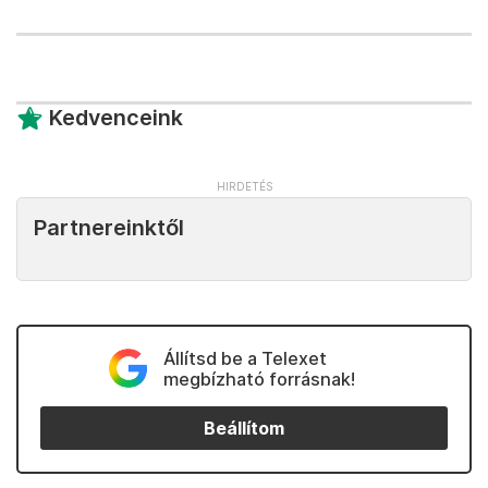
Kedvenceink
Partnereinktől
Állítsd be a Telexet
megbízható forrásnak!
Beállítom