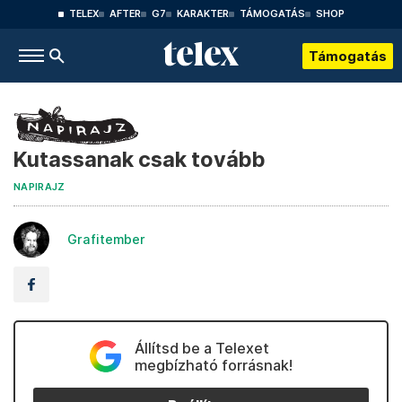
TELEX
AFTER
G7
KARAKTER
TÁMOGATÁS
SHOP
Támogatás
Kutassanak csak tovább
NAPIRAJZ
Grafitember
Állítsd be a Telexet
megbízható forrásnak!