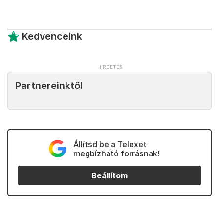
Kedvenceink
Partnereinktől
Állítsd be a Telexet
megbízható forrásnak!
Beállítom