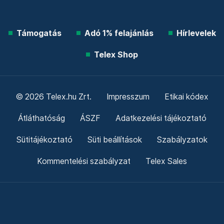
Támogatás
Adó 1% felajánlás
Hírlevelek
Telex Shop
© 2026 Telex.hu Zrt.
Impresszum
Etikai kódex
Átláthatóság
ÁSZF
Adatkezelési tájékoztató
Sütitájékoztató
Süti beállítások
Szabályzatok
Kommentelési szabályzat
Telex Sales