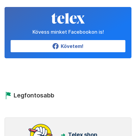
Kövess minket Facebookon is!
Követem!
Legfontosabb
Telex shop