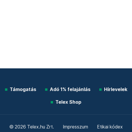
Támogatás
Adó 1% felajánlás
Hírlevelek
Telex Shop
© 2026 Telex.hu Zrt.
Impresszum
Etikai kódex