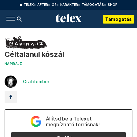
TELEX
AFTER
G7
KARAKTER
TÁMOGATÁS
SHOP
Támogatás
Céltalanul kószál
NAPIRAJZ
Grafitember
Állítsd be a Telexet
megbízható forrásnak!